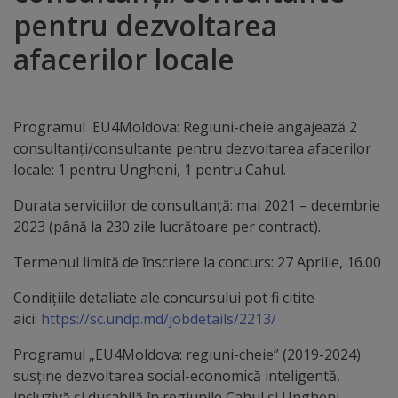
pentru dezvoltarea
Distincții
afacerilor locale
Cetățeni
de
Programul EU4Moldova: Regiuni-cheie angajează 2
onoare
consultanţi/consultante pentru dezvoltarea afacerilor
locale: 1 pentru Ungheni, 1 pentru Cahul.
Deținători
Durata serviciilor de consultanţă: mai 2021 – decembrie
ai
2023 (până la 230 zile lucrătoare per contract).
titlului
Termenul limită de înscriere la concurs: 27 Aprilie, 16.00
„Merite
Condiţiile detaliate ale concursului pot fi citite
pentru
aici:
https://sc.undp.md/jobdetails/2213/
Ungheni”
Programul „EU4Moldova: regiuni-cheie” (2019-2024)
susține dezvoltarea social-economică inteligentă,
incluzivă și durabilă în regiunile Cahul și Ungheni,