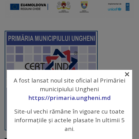
arhitecturale
Personalități
marcante
Sportivi
de
performanță
×
A fost lansat noul site oficial al Primăriei
Orașul
municipiului Ungheni
în
https://primaria.ungheni.md
imagini
Site-ul vechi rămâne în vigoare cu toate
informațiile și actele plasate în ultimii 5
Galerie
ani.
video