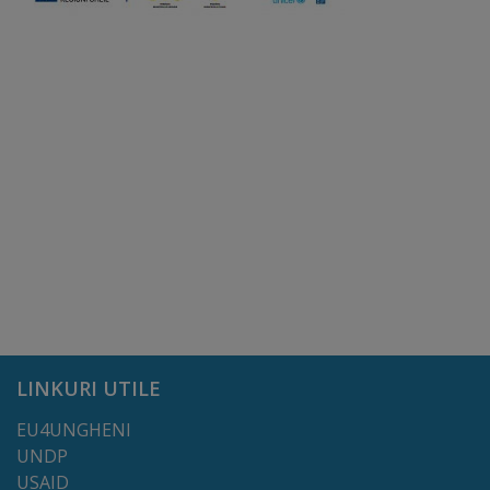
Regulamentul
de
funcționare
Integritate
și
calitate
Consiliul
Municipal
LINKURI UTILE
Secretar
EU4UNGHENI
Consilieri
UNDP
USAID