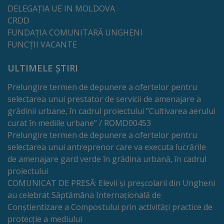
Comisii
DELEGAȚIA UE IN MOLDOVA
CRDD
de
FUNDAȚIA COMUNITARĂ UNGHENI
specialitate
FUNCȚII VACANTE
ULTIMELE ȘTIRI
Regulamentul
Prelungire termen de depunere a ofertelor pentru
Consiliului
selectarea unui prestator de servicii de amenajare a
grădinii urbane, în cadrul proiectului ”Cultivarea aerului
Calitate
curat în mediile urbane” / ROMD00453
și
Prelungire termen de depunere a ofertelor pentru
selectarea unui antreprenor care va executa lucrările
integritate
de amenajare gard verde în grădina urbană, în cadrul
proiectului
Servicii
COMUNICAT DE PRESĂ: Elevii și preșcolarii din Ungheni
au celebrat Săptămâna Internațională de
Plăți
Conștientizare a Compostului prin activități practice de
protecție a mediului
și