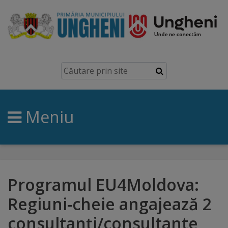
Ungheni
Prezentare
generală
Meniu
Simbolurile
orașului
Manual
brand
Programul EU4Moldova:
Regiuni-cheie angajează 2
Orașe
consultanţi/consultante
înfrățite