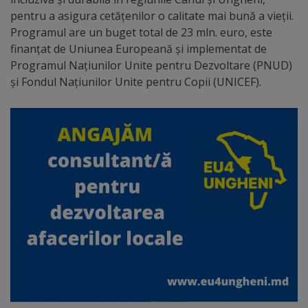
Diplome
pentru a asigura cetățenilor o calitate mai bună a vieții.
de
Programul are un buget total de 23 mln. euro, este
Excelență
finanțat de Uniunea Europeană și implementat de
Programul Națiunilor Unite pentru Dezvoltare (PNUD)
și Fondul Națiunilor Unite pentru Copii (UNICEF).
Ungheniul
turistic
Obiective
turistice
Sculpturi
(harta
sculpturilor)
Monumente