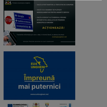
Galerii
foto
Administrație
Primărie
Primar
Viceprimari
Organigrama
Aparatul
primăriei