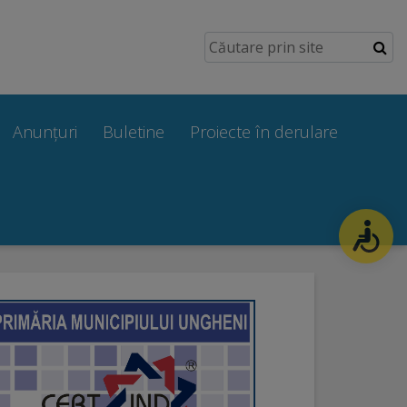
Anunțuri
Buletine
Proiecte în derulare