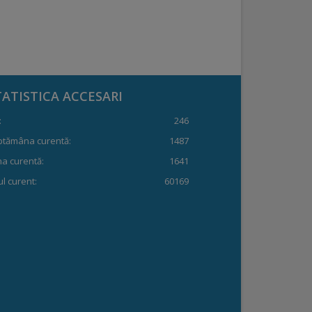
TATISTICA ACCESARI
:
246
ptămâna curentă:
1487
a curentă:
1641
l curent:
60169