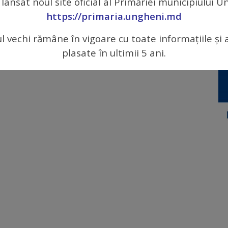
 lansat noul site oficial al Primăriei municipiului 
https://primaria.ungheni.md
ul vechi rămâne în vigoare cu toate informațiile și 
plasate în ultimii 5 ani.