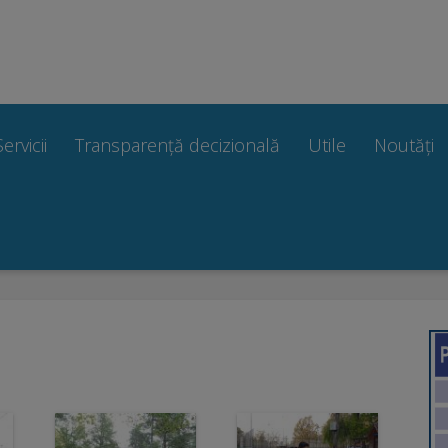
Servicii
Transparență decizională
Utile
Noutăți