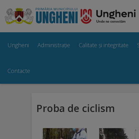
Ungheni
Prezentare
Ungheni
Administrație
Calitate și integritate
generală
Simbolurile
Contacte
orașului
Manual
Proba de ciclism
brand
Orașe
înfrățite