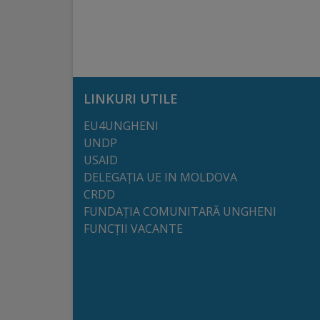
arhitecturale
Personalități
marcante
LINKURI UTILE
Sportivi
EU4UNGHENI
de
UNDP
performanță
USAID
DELEGAȚIA UE IN MOLDOVA
CRDD
Orașul
FUNDAȚIA COMUNITARĂ UNGHENI
în
FUNCȚII VACANTE
imagini
Galerie
video