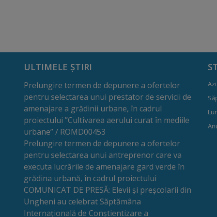
ULTIMELE ȘTIRI
S
Azi
Prelungire termen de depunere a ofertelor
pentru selectarea unui prestator de servicii de
Să
amenajare a grădinii urbane, în cadrul
Lun
proiectului ”Cultivarea aerului curat în mediile
Anu
urbane” / ROMD00453
Prelungire termen de depunere a ofertelor
pentru selectarea unui antreprenor care va
executa lucrările de amenajare gard verde în
grădina urbană, în cadrul proiectului
COMUNICAT DE PRESĂ: Elevii și preșcolarii din
Ungheni au celebrat Săptămâna
Internațională de Conștientizare a