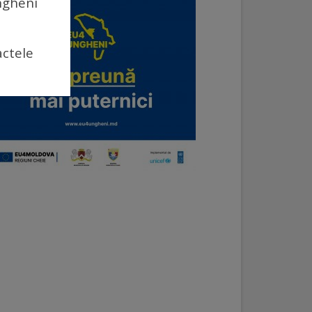
Ungheni
actele