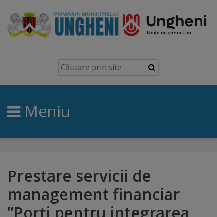
Ungheni
Prezentare
generală
Meniu
Simbolurile
orașului
Manual
brand
Prestare servicii de
management financiar
Orașe
”Porți pentru integrarea
înfrățite