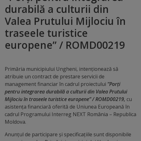
durabilă a culturii din
Distincții
Valea Prutului Mijlociu în
Cetățeni
traseele turistice
de
europene” / ROMD00219
onoare
Deținători
Primăria municipiului Ungheni, intenționează să
atribuie un contract de prestare servicii de
ai
management financiar în cadrul proiectului
”Porți
titlului
pentru integrarea durabilă a culturii din Valea Prutului
Mijlociu în traseele turistice europene” / ROMD00219,
cu
„Merite
asistența financiară oferită de Uniunea Europeană în
pentru
cadrul Programului Interreg NEXT România – Republica
Moldova.
Ungheni”
Anunțul de participare și specificațiile sunt disponibile