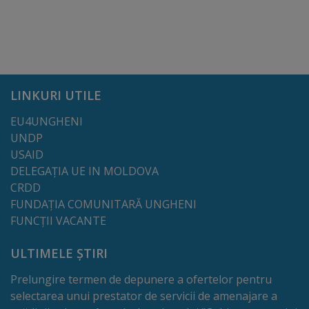
Regulamentul
de
funcționare
LINKURI UTILE
Integritate
EU4UNGHENI
și
UNDP
calitate
USAID
DELEGAȚIA UE IN MOLDOVA
Consiliul
CRDD
FUNDAȚIA COMUNITARĂ UNGHENI
Municipal
FUNCȚII VACANTE
Secretar
ULTIMELE ȘTIRI
Prelungire termen de depunere a ofertelor pentru
Consilieri
selectarea unui prestator de servicii de amenajare a