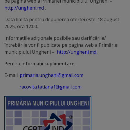
Diplome
pe pagina web a Primăriei municipiului Ungheni –
http://ungheni.md
.
de
Data limită pentru depunerea ofertei este: 18 august
Excelență
2025, ora 12:00.
Ungheniul
Informaţiile adiţionale posibile sau clarificările/
întrebările vor fi publicate pe pagina web a Primăriei
turistic
municipiului Ungheni –
http://ungheni.md
.
Obiective
Pentru informaţii suplimentare:
turistice
E-mail:
primaria.ungheni@gmail.com
Sculpturi
racovita.tatiana1@gmail.com
(harta
sculpturilor)
Monumente