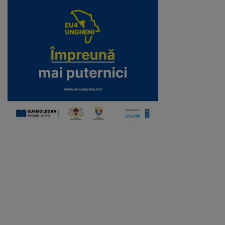
Galerii
foto
Administrație
Primărie
Primar
Viceprimari
Organigrama
Aparatul
primăriei