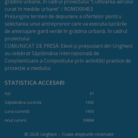
grădinii urbane, în cadrul proiectului ”Cultivarea aerului
Comisii
curat în mediile urbane” / ROMD00453
de
Prelungire termen de depunere a ofertelor pentru
selectarea unui antreprenor care va executa lucrările
specialitate
de amenajare gard verde în grădina urbană, în cadrul
proiectului
Regulamentul
COMUNICAT DE PRESĂ: Elevii și preșcolarii din Ungheni
au celebrat Săptămâna Internațională de
Consiliului
Conștientizare a Compostului prin activități practice de
protecție a mediului
Calitate
și
STATISTICA ACCESARI
integritate
Azi:
61
Săptămâna curentă:
1302
Servicii
Luna curentă:
1456
Anul curent:
59984
Plăți
© 2026 Ungheni – Toate drepturile rezervate
și