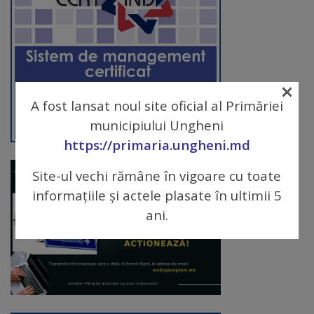
arhitecturale
Personalități
marcante
×
Sportivi
A fost lansat noul site oficial al Primăriei
municipiului Ungheni
de
https://primaria.ungheni.md
performanță
Site-ul vechi rămâne în vigoare cu toate
Orașul
informațiile și actele plasate în ultimii 5
ani.
în
imagini
Galerie
video