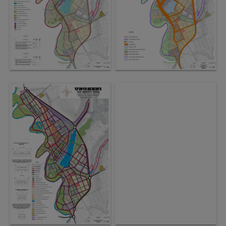
Galerii
foto
Administrație
Primărie
Primar
Viceprimari
Organigrama
Aparatul
primăriei