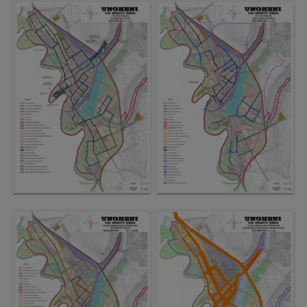
arhitecturale
Personalități
marcante
Sportivi
de
performanță
Orașul
în
imagini
Galerie
video