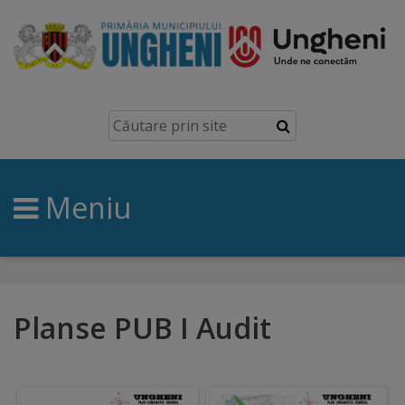
Ungheni
Prezentare
generală
Meniu
Simbolurile
orașului
Manual
brand
Planse PUB I Audit
Orașe
înfrățite