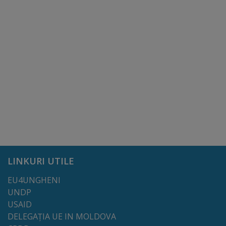
Dispoziții
Regulamente
Rapoarte
Consultări
publice
Achiziții
publice
LINKURI UTILE
EU4UNGHENI
Rezultate/Atribuiri
UNDP
USAID
Planuri/
DELEGAȚIA UE IN MOLDOVA