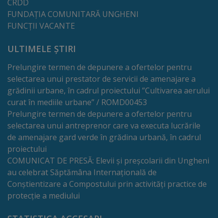
Rapoarte
CRDD
FUNDAȚIA COMUNITARĂ UNGHENI
FUNCȚII VACANTE
Licitații
ULTIMELE ȘTIRI
Rezultate
Prelungire termen de depunere a ofertelor pentru
Buget
selectarea unui prestator de servicii de amenajare a
grădinii urbane, în cadrul proiectului ”Cultivarea aerului
și
curat în mediile urbane” / ROMD00453
Taxe
Prelungire termen de depunere a ofertelor pentru
selectarea unui antreprenor care va executa lucrările
locale
de amenajare gard verde în grădina urbană, în cadrul
proiectului
Strategii
COMUNICAT DE PRESĂ: Elevii și preșcolarii din Ungheni
au celebrat Săptămâna Internațională de
și
Conștientizare a Compostului prin activități practice de
programe
protecție a mediului