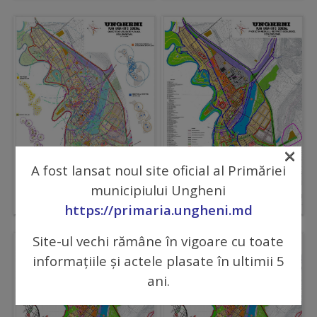
Regulamentul
de
funcționare
Integritate
și
×
calitate
A fost lansat noul site oficial al Primăriei
municipiului Ungheni
Consiliul
https://primaria.ungheni.md
Municipal
Site-ul vechi rămâne în vigoare cu toate
Secretar
informațiile și actele plasate în ultimii 5
ani.
Consilieri