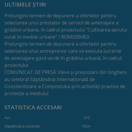
ULTIMELE ȘTIRI
Galerii
Prelungire termen de depunere a ofertelor pentru
foto
selectarea unui prestator de servicii de amenajare a
grădinii urbane, în cadrul proiectului ”Cultivarea aerului
Administrație
curat în mediile urbane” / ROMD00453
Prelungire termen de depunere a ofertelor pentru
selectarea unui antreprenor care va executa lucrările
Primărie
de amenajare gard verde în grădina urbană, în cadrul
proiectului
Primar
COMUNICAT DE PRESĂ: Elevii și preșcolarii din Ungheni
au celebrat Săptămâna Internațională de
Viceprimari
Conștientizare a Compostului prin activități practice de
protecție a mediului
Organigrama
STATISTICA ACCESARI
Aparatul
Azi:
313
primăriei
Săptămâna curentă:
1554