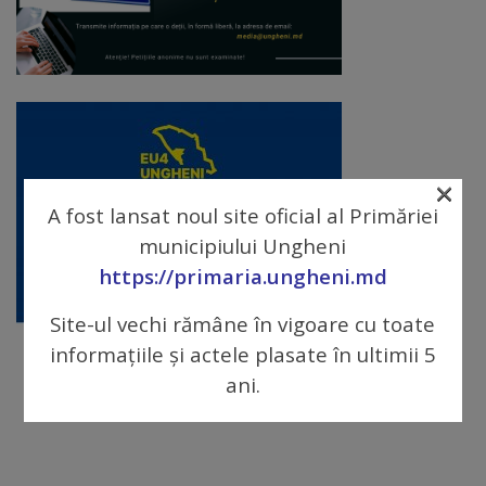
Diplome
de
Excelență
Ungheniul
turistic
×
A fost lansat noul site oficial al Primăriei
Obiective
municipiului Ungheni
turistice
https://primaria.ungheni.md
Sculpturi
Site-ul vechi rămâne în vigoare cu toate
informațiile și actele plasate în ultimii 5
(harta
ani.
sculpturilor)
Monumente