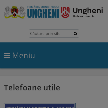
Ungheni
Prezentare
generală
Meniu
Simbolurile
orașului
Manual
brand
Telefoane utile
Orașe
înfrățite