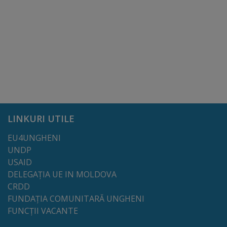
arhitecturale
Personalități
marcante
Sportivi
de
performanță
LINKURI UTILE
Orașul
EU4UNGHENI
UNDP
în
USAID
imagini
DELEGAȚIA UE IN MOLDOVA
CRDD
FUNDAȚIA COMUNITARĂ UNGHENI
Galerie
FUNCȚII VACANTE
video