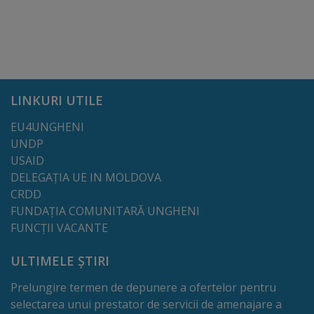
tarife
Înscrierea
copiilor
LINKURI UTILE
în
EU4UNGHENI
grădiniță/Plăți
UNDP
USAID
Înterprinderi
DELEGAȚIA UE IN MOLDOVA
municipale
CRDD
FUNDAȚIA COMUNITARĂ UNGHENI
FUNCȚII VACANTE
Comgaz-
Plus
ULTIMELE ȘTIRI
Prelungire termen de depunere a ofertelor pentru
Modele
selectarea unui prestator de servicii de amenajare a