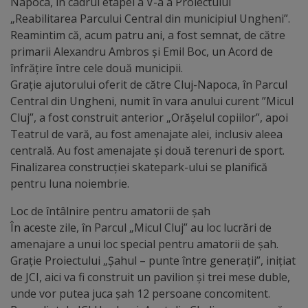
Diplome
Napoca, în cadrul etapei a V-a a Proiectului
„Reabilitarea Parcului Central din municipiul Ungheni”.
de
Reamintim că, acum patru ani, a fost semnat, de către
Excelență
primarii Alexandru Ambros și Emil Boc, un Acord de
înfrățire între cele două municipii.
Ungheniul
Grație ajutorului oferit de către Cluj-Napoca, în Parcul
Central din Ungheni, numit în vara anului curent ”Micul
turistic
Cluj”, a fost construit anterior „Orășelul copiilor”, apoi
Teatrul de vară, au fost amenajate alei, inclusiv aleea
Obiective
centrală. Au fost amenajate și două terenuri de sport.
Finalizarea construcției skatepark-ului se planifică
turistice
pentru luna noiembrie.
Sculpturi
Loc de întâlnire pentru amatorii de șah
În aceste zile, în Parcul „Micul Cluj” au loc lucrări de
(harta
amenajare a unui loc special pentru amatorii de șah.
sculpturilor)
Grație Proiectului „Șahul – punte între generații”, inițiat
de JCI, aici va fi construit un pavilion și trei mese duble,
Monumente
unde vor putea juca șah 12 persoane concomitent.