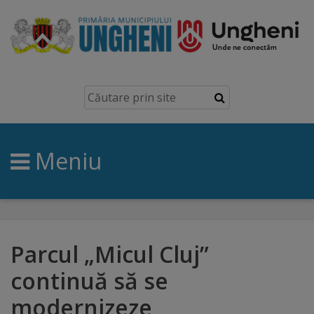
Ungheni
Prezentare
generală
Meniu
Simbolurile
orașului
Manual
brand
Parcul „Micul Cluj”
continuă să se
Orașe
modernizeze
înfrățite