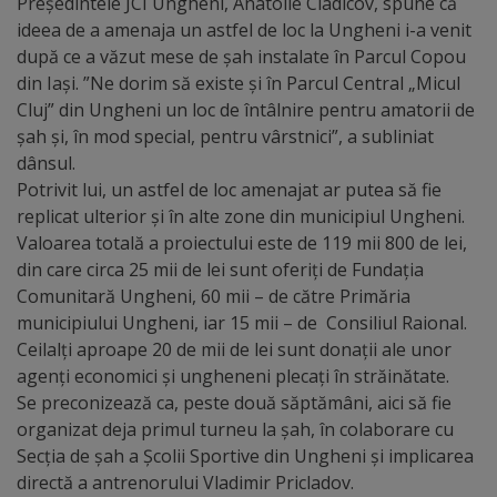
Președintele JCI Ungheni, Anatolie Cladicov, spune că
arhitecturale
ideea de a amenaja un astfel de loc la Ungheni i-a venit
după ce a văzut mese de șah instalate în Parcul Copou
Personalități
din Iași. ”Ne dorim să existe și în Parcul Central „Micul
marcante
Cluj” din Ungheni un loc de întâlnire pentru amatorii de
șah și, în mod special, pentru vârstnici”, a subliniat
dânsul.
Sportivi
Potrivit lui, un astfel de loc amenajat ar putea să fie
de
replicat ulterior și în alte zone din municipiul Ungheni.
Valoarea totală a proiectului este de 119 mii 800 de lei,
performanță
din care circa 25 mii de lei sunt oferiți de Fundația
Comunitară Ungheni, 60 mii – de către Primăria
Orașul
municipiului Ungheni, iar 15 mii – de Consiliul Raional.
în
Ceilalți aproape 20 de mii de lei sunt donații ale unor
agenți economici și ungheneni plecați în străinătate.
imagini
Se preconizează ca, peste două săptămâni, aici să fie
organizat deja primul turneu la șah, în colaborare cu
Galerie
Secția de șah a Școlii Sportive din Ungheni și implicarea
video
directă a antrenorului Vladimir Pricladov.