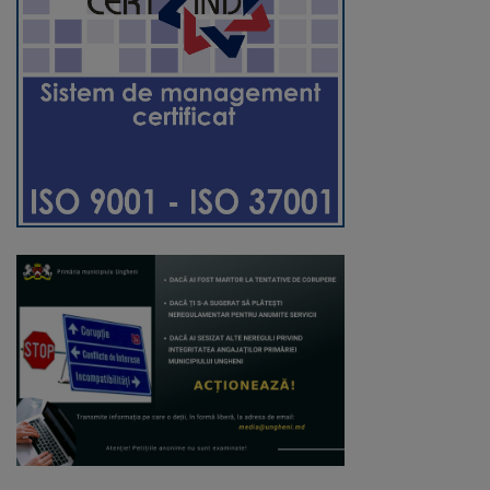
Regulamentul
de
funcționare
Integritate
și
calitate
Consiliul
Municipal
Secretar
Consilieri