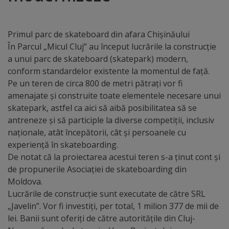
Distincții
Primul parc de skateboard din afara Chișinăului
Cetățeni
În Parcul „Micul Cluj” au început lucrările la construcție
a unui parc de skateboard (skatepark) modern,
de
conform standardelor existente la momentul de față.
onoare
Pe un teren de circa 800 de metri pătrați vor fi
amenajate și construite toate elementele necesare unui
skatepark, astfel ca aici să aibă posibilitatea să se
Deținători
antreneze și să participle la diverse competiții, inclusiv
ai
naționale, atât începătorii, cât și persoanele cu
experiență în skateboarding.
titlului
De notat că la proiectarea acestui teren s-a ținut cont și
„Merite
de propunerile Asociației de skateboarding din
Moldova.
pentru
Lucrările de construcție sunt executate de către SRL
Ungheni”
„Javelin”. Vor fi investiți, per total, 1 milion 377 de mii de
lei. Banii sunt oferiți de către autoritățile din Cluj-