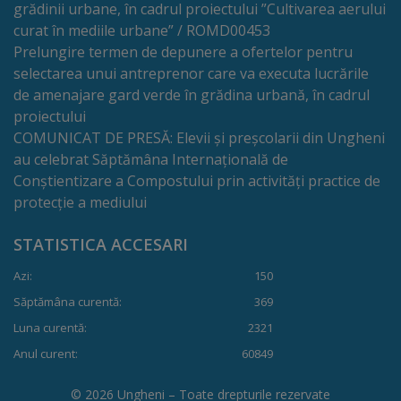
de
grădinii urbane, în cadrul proiectului ”Cultivarea aerului
curat în mediile urbane” / ROMD00453
cerere
Prelungire termen de depunere a ofertelor pentru
selectarea unui antreprenor care va executa lucrările
Arhitectură
de amenajare gard verde în grădina urbană, în cadrul
și
proiectului
COMUNICAT DE PRESĂ: Elevii și preșcolarii din Ungheni
urbanism
au celebrat Săptămâna Internațională de
Conștientizare a Compostului prin activități practice de
Transparență
protecție a mediului
decizională
STATISTICA ACCESARI
Proiecte
Azi:
150
Săptămâna curentă:
369
de
Luna curentă:
2321
decizii
Anul curent:
60849
Decizii
© 2026 Ungheni – Toate drepturile rezervate