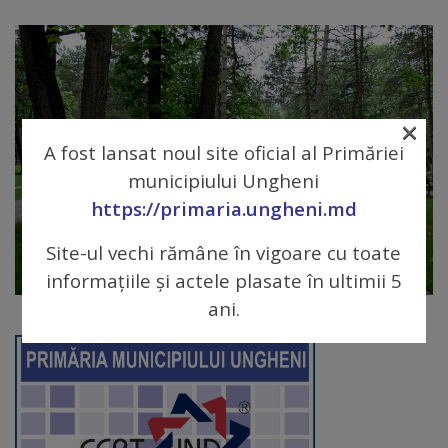
Galerii
foto
×
Administrație
A fost lansat noul site oficial al Primăriei
Primărie
municipiului Ungheni
https://primaria.ungheni.md
Primar
Site-ul vechi rămâne în vigoare cu toate
informațiile și actele plasate în ultimii 5
Viceprimari
ani.
Organigrama
Aparatul
primăriei