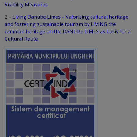
Visibility Measures
Distincții
2 –
Living Danube Limes – Valorising cultural heritage
and fostering sustainable tourism by LIVING the
Cetățeni
common heritage on the DANUBE LIMES as basis for a
de
Cultural Route
onoare
Deținători
ai
titlului
„Merite
pentru
Ungheni”