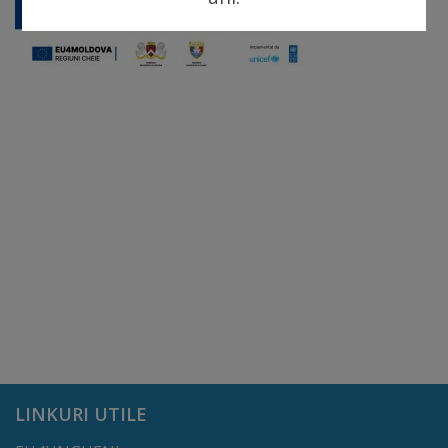
arhitecturale
Personalități
marcante
Sportivi
de
performanță
Orașul
în
imagini
Galerie
LINKURI UTILE
video