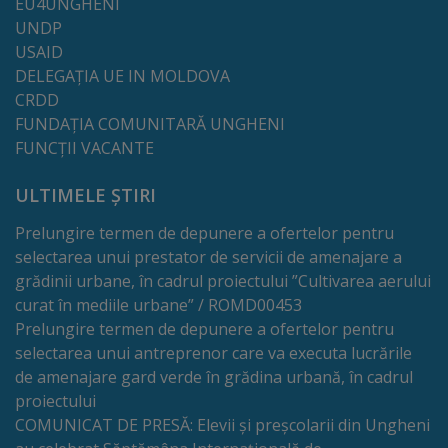
EU4UNGHENI
UNDP
Galerii
USAID
foto
DELEGAȚIA UE IN MOLDOVA
CRDD
Administrație
FUNDAȚIA COMUNITARĂ UNGHENI
FUNCȚII VACANTE
Primărie
ULTIMELE ȘTIRI
Primar
Prelungire termen de depunere a ofertelor pentru
selectarea unui prestator de servicii de amenajare a
Viceprimari
grădinii urbane, în cadrul proiectului ”Cultivarea aerului
curat în mediile urbane” / ROMD00453
Prelungire termen de depunere a ofertelor pentru
Organigrama
selectarea unui antreprenor care va executa lucrările
de amenajare gard verde în grădina urbană, în cadrul
Aparatul
proiectului
primăriei
COMUNICAT DE PRESĂ: Elevii și preșcolarii din Ungheni