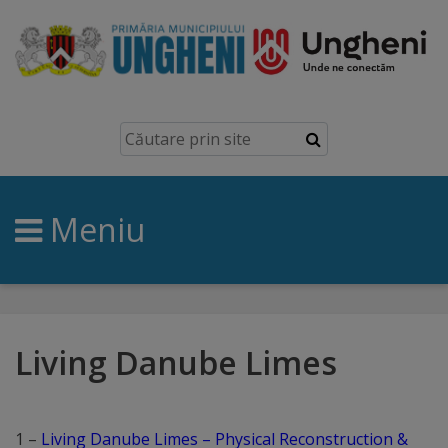
Ungheni
Prezentare
generală
Meniu
Simbolurile
orașului
Manual
brand
Living Danube Limes
Orașe
înfrățite
1 –
Living Danube Limes – Physical Reconstruction &