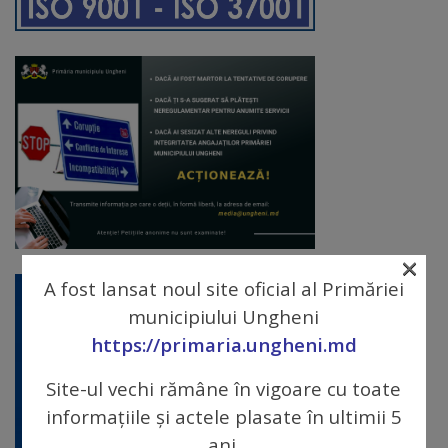
Diplome
de
Excelență
Ungheniul
turistic
Obiective
turistice
×
A fost lansat noul site oficial al Primăriei
Sculpturi
municipiului Ungheni
(harta
https://primaria.ungheni.md
sculpturilor)
Site-ul vechi rămâne în vigoare cu toate
informațiile și actele plasate în ultimii 5
Monumente
ani.