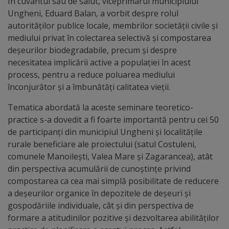
În cuvântul său de salut, viceprimarul municipiului
arhitecturale
Ungheni, Eduard Balan, a vorbit despre rolul
autorităților publice locale, membrilor societății civile și
Personalități
mediului privat în colectarea selectivă și compostarea
marcante
deșeurilor biodegradabile, precum și despre
necesitatea implicării active a populației în acest
process, pentru a reduce poluarea mediului
Sportivi
înconjurător și a îmbunătăți calitatea vieții.
de
Tematica abordată la aceste seminare teoretico-
performanță
practice s-a dovedit a fi foarte importantă pentru cei 50
de participanți din municipiul Ungheni și localitățile
Orașul
rurale beneficiare ale proiectului (satul Costuleni,
comunele Manoilești, Valea Mare și Zagarancea), atât
în
din perspectiva acumulării de cunoștințe privind
imagini
compostarea ca cea mai simplă posibilitate de reducere
a deșeurilor organice în depozitele de deșeuri și
Galerie
gospodăriile individuale, cât și din perspectiva de
formare a atitudinilor pozitive și dezvoltarea abilităților
video