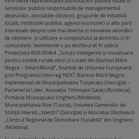
Diplome
informeze reprezentanții autorităților publice locale și
serviciilor publice responsabile de managementul
de
deșeurilor, asociaţiile obștești, grupurile de inițiativă
Excelență
locală, instituțiile publice, agenții economici și alte părți
interesate despre cele mai diverse și inovative abordări
Ungheniul
de obținere și utilizare a compostului la domiciliu și în
comunitate. Seminarele s-au desfășurat în cadrul
turistic
Proiectului BSB 00464 „Soluții inteligente și inovatoare
pentru zonele rurale verzi și curate din Bazinul Mării
Obiective
Negre – Smart4Rural”, finanțat de Uniunea Europeană
prin Programul Interreg NEXT Bazinul Mării Negre,
turistice
implementat de Municipalitatea Tskaltubo (Georgia) –
Partenerul Lider, Asociația Tehnopol Galați (România),
Sculpturi
Primăria Municipiului Ungheni (Moldova),
(harta
Municipalitatea Rize (Turcia), Uniunea Oamenilor de
Știință Imereti „Spectri” (Georgia) și Asociația Obștească
sculpturilor)
„Centrul Regional de Dezvoltare Durabilă” din Ungheni
(Moldova).
Monumente