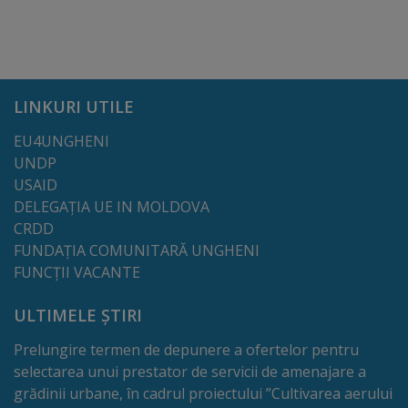
de
cerere
Arhitectură
LINKURI UTILE
și
EU4UNGHENI
urbanism
UNDP
USAID
Transparență
DELEGAȚIA UE IN MOLDOVA
CRDD
decizională
FUNDAȚIA COMUNITARĂ UNGHENI
FUNCȚII VACANTE
Proiecte
de
ULTIMELE ȘTIRI
decizii
Prelungire termen de depunere a ofertelor pentru
selectarea unui prestator de servicii de amenajare a
Decizii
grădinii urbane, în cadrul proiectului ”Cultivarea aerului