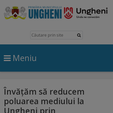
Ungheni
Prezentare
generală
Meniu
Simbolurile
orașului
Manual
brand
Învățăm să reducem
poluarea mediului la
Orașe
Ungheni prin
înfrățite