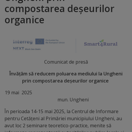
compostarea deșeurilor
Distincții
organice
Cetățeni
de
onoare
Comunicat de presă
Deținători
ai
Învățăm să reducem poluarea mediului la Ungheni
prin compostarea deșeurilor organice
titlului
19 mai 2025
„Merite
mun. Ungheni
pentru
În perioada 14-15 mai 2025, la Centrul de Informare
Ungheni”
pentru Cetățeni al Primăriei municipiului Ungheni, au
avut loc 2 seminare teoretico-practice, menite să