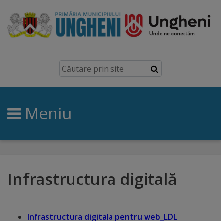
Ungheni
Prezentare
generală
Meniu
Simbolurile
orașului
Manual
brand
Infrastructura digitală
Orașe
înfrățite
Infrastructura digitala pentru web_LDL