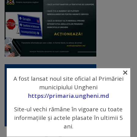
Diplome
de
Excelență
Ungheniul
turistic
Obiective
×
turistice
A fost lansat noul site oficial al Primăriei
municipiului Ungheni
Sculpturi
https://primaria.ungheni.md
(harta
Site-ul vechi rămâne în vigoare cu toate
sculpturilor)
informațiile și actele plasate în ultimii 5
ani.
Monumente