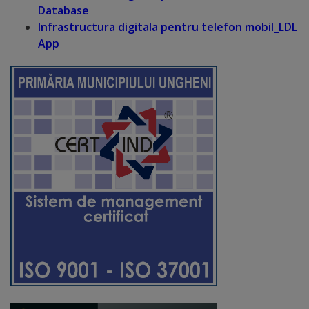
Database
Distincții
Infrastructura digitala pentru telefon mobil_LDL
App
Cetățeni
de
onoare
Deținători
ai
titlului
„Merite
pentru
Ungheni”