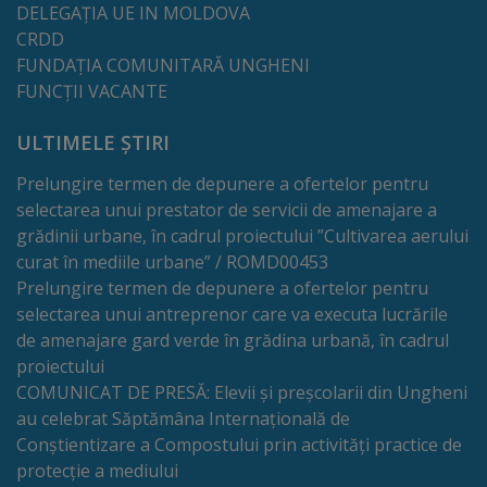
DELEGAȚIA UE IN MOLDOVA
Galerii
CRDD
FUNDAȚIA COMUNITARĂ UNGHENI
foto
FUNCȚII VACANTE
Administrație
ULTIMELE ȘTIRI
Prelungire termen de depunere a ofertelor pentru
Primărie
selectarea unui prestator de servicii de amenajare a
grădinii urbane, în cadrul proiectului ”Cultivarea aerului
Primar
curat în mediile urbane” / ROMD00453
Prelungire termen de depunere a ofertelor pentru
Viceprimari
selectarea unui antreprenor care va executa lucrările
de amenajare gard verde în grădina urbană, în cadrul
Organigrama
proiectului
COMUNICAT DE PRESĂ: Elevii și preșcolarii din Ungheni
Aparatul
au celebrat Săptămâna Internațională de
Conștientizare a Compostului prin activități practice de
primăriei
protecție a mediului