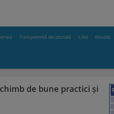
Servicii
Transparență decizională
Utile
Noutăți
chimb de bune practici și