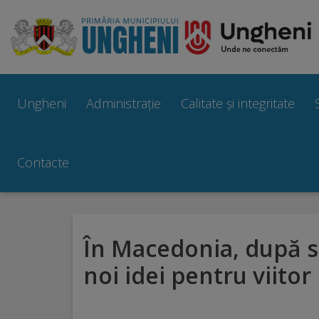
Ungheni
Prezentare
Ungheni
Administrație
Calitate și integritate
generală
Simbolurile
Contacte
orașului
Manual
În Macedonia, după s
brand
noi idei pentru viitor
Orașe
înfrățite