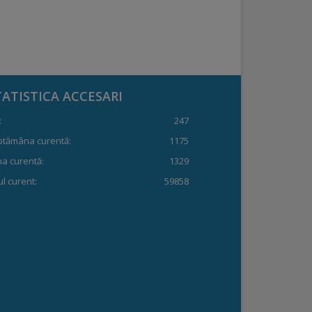
TATISTICA ACCESARI
:
247
ptămâna curentă:
1175
a curentă:
1329
l curent:
59858