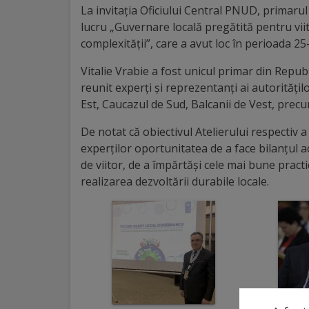
La invitația Oficiului Central PNUD, primarul 
Distincții
lucru „Guvernare locală pregătită pentru viito
complexității”, care a avut loc în perioada 
Cetățeni
Vitalie Vrabie a fost unicul primar din Repu
de
reunit experți și reprezentanți ai autoritățil
Est, Caucazul de Sud, Balcanii de Vest, precum
onoare
De notat că obiectivul Atelierului respectiv a
Deținători
experților oportunitatea de a face bilanțul acti
de viitor, de a împărtăși cele mai bune practic
ai
realizarea dezvoltării durabile locale.
titlului
„Merite
pentru
Ungheni”