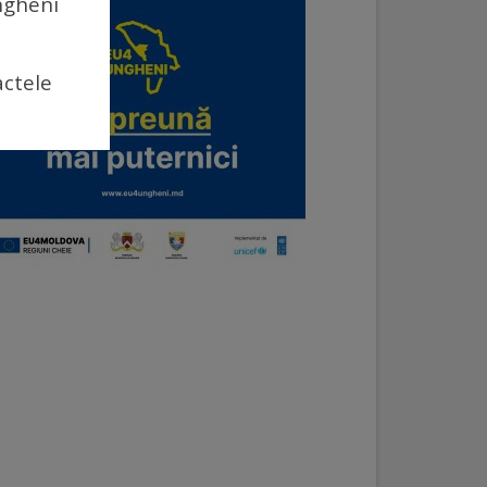
Ungheni
actele