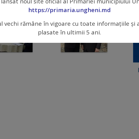
 lansat noul site oficial al Primăriei municipiului 
https://primaria.ungheni.md
ul vechi rămâne în vigoare cu toate informațiile și 
plasate în ultimii 5 ani.