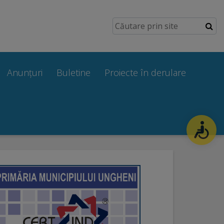
Anunțuri
Buletine
Proiecte în derulare