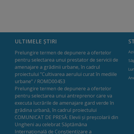
ULTIMELE ȘTIRI
S
Azi
Prelungire termen de depunere a ofertelor
pentru selectarea unui prestator de servicii de
Să
amenajare a grădinii urbane, în cadrul
Lun
proiectului ”Cultivarea aerului curat în mediile
Anu
urbane” / ROMD00453
Prelungire termen de depunere a ofertelor
pentru selectarea unui antreprenor care va
executa lucrările de amenajare gard verde în
grădina urbană, în cadrul proiectului
COMUNICAT DE PRESĂ: Elevii și preșcolarii din
Ungheni au celebrat Săptămâna
Internațională de Conștientizare a