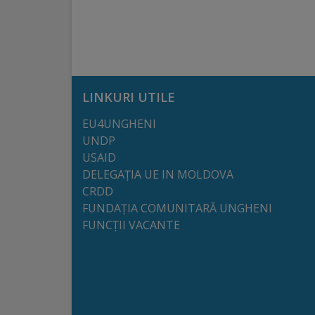
arhitecturale
Personalități
marcante
LINKURI UTILE
Sportivi
EU4UNGHENI
de
UNDP
performanță
USAID
DELEGAȚIA UE IN MOLDOVA
CRDD
Orașul
FUNDAȚIA COMUNITARĂ UNGHENI
în
FUNCȚII VACANTE
imagini
Galerie
video