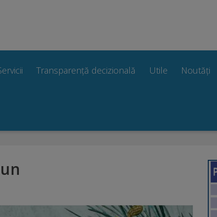
Servicii
Transparență decizională
Utile
Noutăți
iun