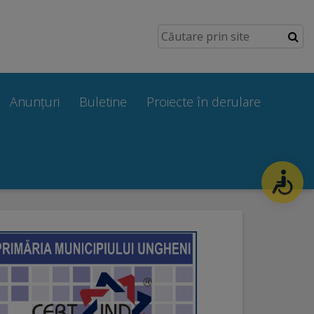
Anunțuri
Buletine
Proiecte în derulare