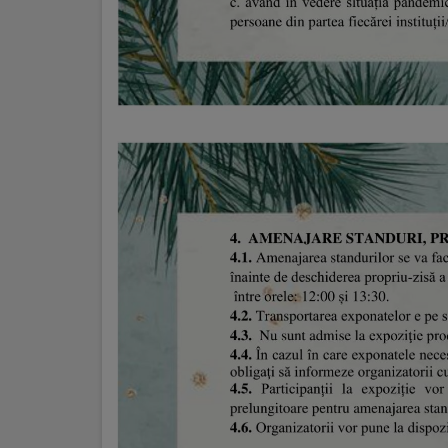
arhitecturale
Personalități
marcante
Sportivi
de
performanță
Orașul
în
imagini
Galerie
video