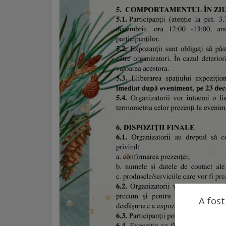
Galerii
foto
Administrație
Primărie
Primar
Viceprimari
Organigrama
Aparatul
A fost
primăriei