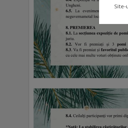
Site-
Regulamentul
de
funcționare
Integritate
și
calitate
Consiliul
Municipal
Secretar
Consilieri