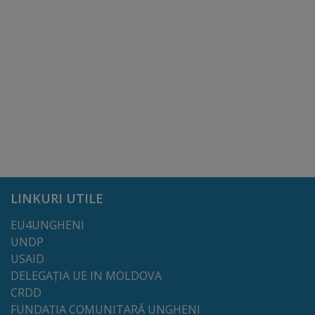
Comisii
de
specialitate
Regulamentul
Consiliului
Calitate
și
LINKURI UTILE
integritate
EU4UNGHENI
UNDP
Servicii
USAID
DELEGAȚIA UE IN MOLDOVA
Plăți
CRDD
și
FUNDAȚIA COMUNITARĂ UNGHENI