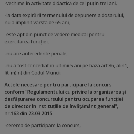
Diplome
-vechime în activitate didactică de cel puțin trei ani,
de
-la data expirării termenului de depunere a dosarului,
Excelență
nu a împlinit vârsta de 65 ani,
-este apt din punct de vedere medical pentru
Ungheniul
exercitarea funcției,
turistic
-nu are antecedente penale,
Obiective
-nu a fost concediat în ultimii 5 ani pe baza art.86, alin1,
lit. m),n) din Codul Muncii.
turistice
Actele necesare pentru participare la concurs
Sculpturi
conform ”Regulamentului cu privire la organizarea și
desfășurarea concursului pentru ocuparea funcției
(harta
de director în instituțiile de învățământ general”,
sculpturilor)
nr.163 din 23.03.2015
-cererea de participare la concurs,
Monumente