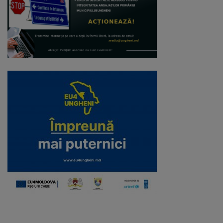
Regulamentul
de
funcționare
Integritate
și
calitate
Consiliul
Municipal
Secretar
Consilieri