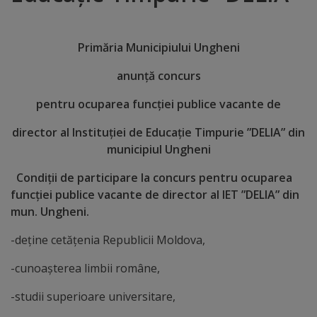
Distincții
Primăria Municipiului Ungheni
Cetățeni
anunță concurs
de
pentru ocuparea funcției publice vacante de
onoare
director al Instituției de Educație Timpurie ”DELIA” din
municipiul Ungheni
Deținători
ai
Condiții de participare la concurs pentru ocuparea
funcției publice vacante de director al IET ”DELIA” din
titlului
mun. Ungheni.
„Merite
-deține cetățenia Republicii Moldova,
pentru
-cunoașterea limbii române,
Ungheni”
-studii superioare universitare,