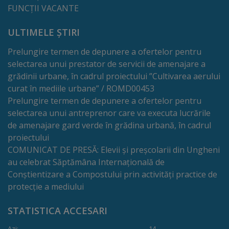
FUNCȚII VACANTE
tarife
ULTIMELE ȘTIRI
Înscrierea
Prelungire termen de depunere a ofertelor pentru
copiilor
selectarea unui prestator de servicii de amenajare a
grădinii urbane, în cadrul proiectului ”Cultivarea aerului
în
curat în mediile urbane” / ROMD00453
grădiniță/Plăți
Prelungire termen de depunere a ofertelor pentru
selectarea unui antreprenor care va executa lucrările
Înterprinderi
de amenajare gard verde în grădina urbană, în cadrul
proiectului
municipale
COMUNICAT DE PRESĂ: Elevii și preșcolarii din Ungheni
au celebrat Săptămâna Internațională de
Comgaz-
Conștientizare a Compostului prin activități practice de
Plus
protecție a mediului
STATISTICA ACCESARI
Modele
Azi:
14