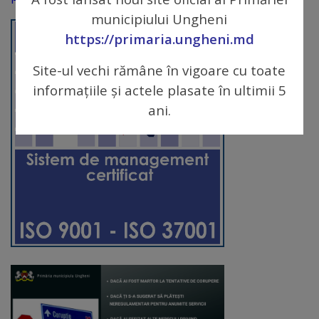
municipiului Ungheni
Galerii
https://primaria.ungheni.md
foto
Site-ul vechi rămâne în vigoare cu toate
Administrație
informațiile și actele plasate în ultimii 5
ani.
Primărie
Primar
Viceprimari
Organigrama
Aparatul
primăriei