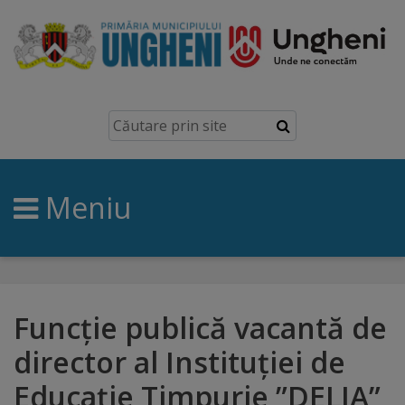
Ungheni
Prezentare
generală
Meniu
Simbolurile
orașului
Manual
brand
Funcție publică vacantă de
director al Instituției de
Orașe
Educație Timpurie ”DELIA”
înfrățite