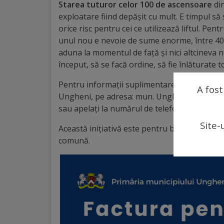
arhitecturale
Starea tuturor celor 100 de ascensoare
din
exploatare fiind depășit cu mult. E timpul să 
orice risc pentru cei ce utilizează liftul. P
Personalități
unul nou e nevoie de sume enorme, între 400 m
marcante
aduna la momentul de față și nici altcineva 
început, să se facă ordine, să fie înlăturate t
Sportivi
Pentru informații suplimentare sau precizări 
A fost
de
Ungheni, pe adresa: mun. Ungheni, str. Oranjer
sau apelați la numărul de telefon: 067658364
performanță
Site-
Această inițiativă este pentru binele tuturor,
Orașul
comună.
în
imagini
Galerie
video