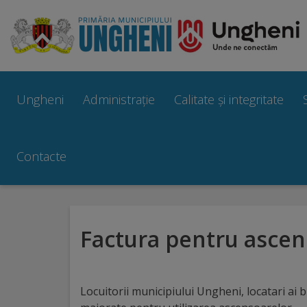
Ungheni
Prezentare
Ungheni
Administrație
Calitate și integritate
generală
Simbolurile
Contacte
orașului
Manual
Factura pentru ascen
brand
Orașe
Locuitorii municipiului Ungheni, locatari ai bl
înfrățite