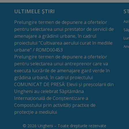
ULTIMELE ȘTIRI
S
Azi
Prelungire termen de depunere a ofertelor
pentru selectarea unui prestator de servicii de
Să
amenajare a grădinii urbane, în cadrul
Lun
proiectului ”Cultivarea aerului curat în mediile
Anu
urbane” / ROMD00453
Prelungire termen de depunere a ofertelor
pentru selectarea unui antreprenor care va
executa lucrările de amenajare gard verde în
grădina urbană, în cadrul proiectului
COMUNICAT DE PRESĂ: Elevii și preșcolarii din
Ungheni au celebrat Săptămâna
Internațională de Conștientizare a
Compostului prin activități practice de
protecție a mediului
© 2026 Ungheni – Toate drepturile rezervate