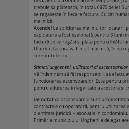
Diplome
Deci, pentru a obține actele menționate și a r
trebuie să plătească, în total, 6875 de lei. S
de
se regăsește în fiecare factură. Cu cât număr
Excelență
mai mică.
Atenție!
La solicitarea mai multor locatari, p
Ungheniul
exploatare a fost eșalonată pentru 3 luni (ma
factură se va regăsi și plata pentru înlătura
turistic
Ulterior, factura va fi mult mai mică, în ea r
curentul electric.
Obiective
Stimați ungheneni, utilizatori ai ascensoarelor 
turistice
Vă îndemnăm să fiți responsabili, să efectuaț
funcționarea ascensoarelor. Este pentru prim
Sculpturi
pentru aducerea în legalitate a acestora și 
(harta
De notat
că ascensoarele sunt proprietatea lo
sculpturilor)
contractele cu operatorii, pentru utilizarea e
o entitate juridică – asociația în condominiu
Primăria municipiului Ungheni a delegat ace
Monumente