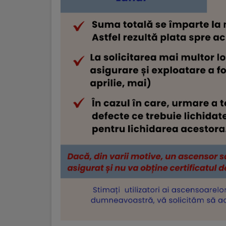
Regulamentul
de
funcționare
Integritate
și
calitate
Consiliul
Municipal
Secretar
Consilieri