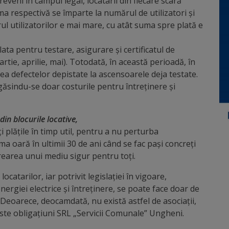
eveni în câmpul legal, locatarii din fiecare scară
uma respectivă se împarte la numărul de utilizatori și
ul utilizatorilor e mai mare, cu atât suma spre plată e
lata pentru testare, asigurare și certificatul de
rtie, aprilie, mai). Totodată, în această perioadă, în
rea defectelor depistate la ascensoarele deja testate.
egăsindu-se doar costurile pentru întreținere și
din blocurile locative,
i plățile în timp util, pentru a nu perturba
a oară în ultimii 30 de ani când se fac pași concreți
crearea unui mediu sigur pentru toți.
catarilor, iar potrivit legislației în vigoare,
nergiei electrice și întreținere, se poate face doar de
. Deoarece, deocamdată, nu există astfel de asociații,
ste obligațiuni SRL „Servicii Comunale” Ungheni.