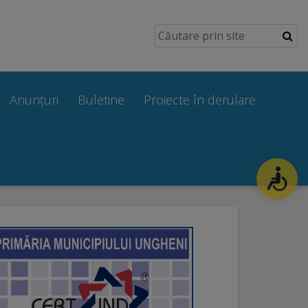
Anunțuri
Buletine
Proiecte în derulare