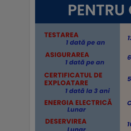
Galerii
foto
Administrație
Primărie
Primar
Viceprimari
Organigrama
Aparatul
primăriei