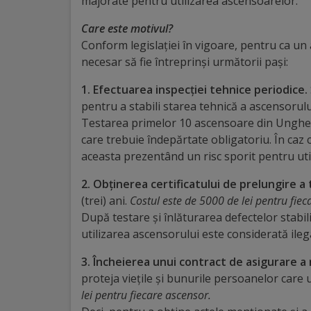
majorate pentru utilizarea ascensoarelor.
Distincții
Care este motivul?
Conform legislației în vigoare, pentru ca un as
Cetățeni
necesar să fie întreprinși următorii pași:
de
1. Efectuarea inspecției tehnice periodice.
pentru a stabili starea tehnică a ascensorulu
onoare
Testarea primelor 10 ascensoare din Ungheni
care trebuie îndepărtate obligatoriu. În caz
Deținători
aceasta prezentând un risc sporit pentru util
ai
2. Obținerea certificatului de prelungire 
titlului
(trei) ani.
Costul este de 5000 de lei pentru fie
După testare și înlăturarea defectelor stabil
„Merite
utilizarea ascensorului este considerată ileg
pentru
3. Încheierea unui contract de asigurare a r
Ungheni”
proteja viețile și bunurile persoanelor care ut
lei pentru fiecare ascensor.