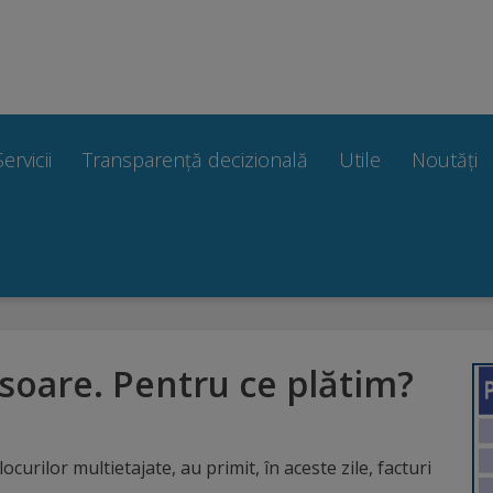
Servicii
Transparență decizională
Utile
Noutăți
soare. Pentru ce plătim?
ocurilor multietajate, au primit, în aceste zile, facturi