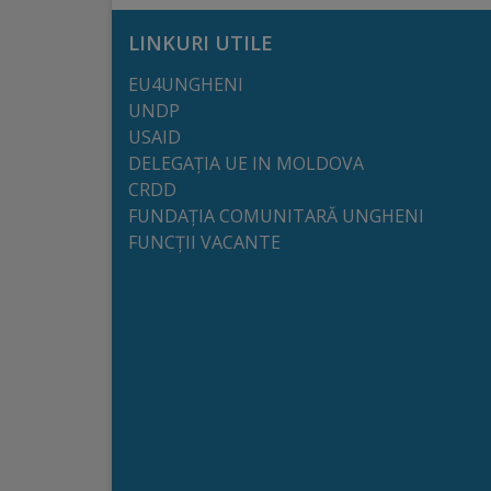
Comisii
LINKURI UTILE
de
EU4UNGHENI
specialitate
UNDP
USAID
Regulamentul
DELEGAȚIA UE IN MOLDOVA
CRDD
Consiliului
FUNDAȚIA COMUNITARĂ UNGHENI
FUNCȚII VACANTE
Calitate
și
integritate
Servicii
Plăți
și