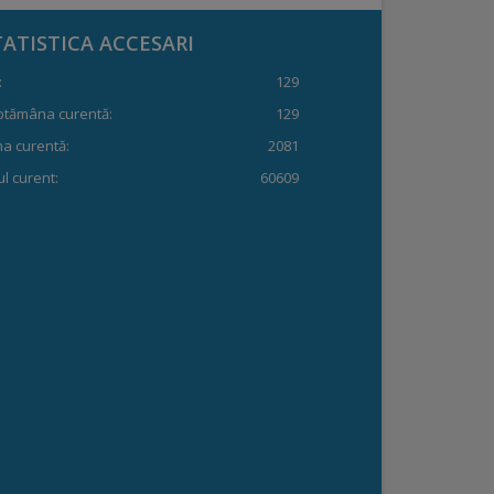
TATISTICA ACCESARI
:
129
ptămâna curentă:
129
a curentă:
2081
l curent:
60609