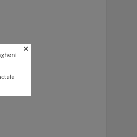
×
Ungheni
actele