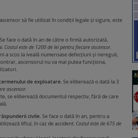
censor să fie utilizat în condiții legale și sigure, este
Se face o dată în an de către o firmă autorizată,
i.
Costul este de 1200 de lei pentru fiecare ascensor
.
 a scos la iveală numeroase defecțiuni și nereguli,
 contrar, ascensorul nu va mai putea funcționa,
izatori.
a termenului de exploatare.
Se eliberează o dată la 3
care ascensor
.
ite, se eliberează documentul respectiv, fără de care
ală.
ăspunderii civile.
Se face o dată în an, pentru a
ilizează liftul, în caz de accident.
Costul este de 675 de