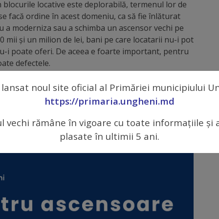
 blocurile locative este deplorabilă, termenul lor de
se facă ordine în acest domeniu, ca să fie înlăturat
entru a moderniza sau a schimba un ascensor vechi pe
ii și un milion de lei, bani pe care locatarii nu-i pot
nu-i poate oferi. De aceea e foarte important, pentru
oate defectele.
și explicații vă adresați la „Servicii Comunale”
 lansat noul site oficial al Primăriei municipiului 
iei 8, de luni până vineri, în intervalul 09:00-12:00,
https://primaria.ungheni.md
.
ul vechi rămâne în vigoare cu toate informațiile și 
 iar siguranța locatarilor trebuie să fie o prioritate
plasate în ultimii 5 ani.