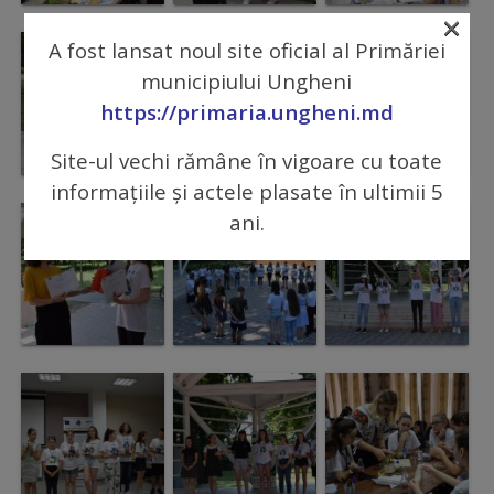
×
Comisii
A fost lansat noul site oficial al Primăriei
de
municipiului Ungheni
specialitate
https://primaria.ungheni.md
Regulamentul
Site-ul vechi rămâne în vigoare cu toate
informațiile și actele plasate în ultimii 5
Consiliului
ani.
Calitate
și
integritate
Servicii
Plăți
și