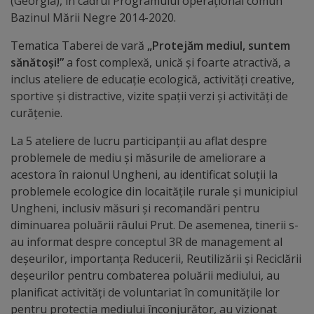
Diplome
(Georgia), în cadrul Programului operațional comun
Bazinul Mării Negre 2014-2020.
de
Tematica Taberei de vară
„Protejăm mediul, suntem
Excelență
sănătoși!
”
a fost complexă, unică și foarte atractivă, a
inclus ateliere de educație ecologică, activități creative,
Ungheniul
sportive și distractive, vizite spații verzi și activități de
turistic
curățenie.
La 5 ateliere de lucru participanții au aflat despre
Obiective
problemele de mediu și măsurile de ameliorare a
turistice
acestora în raionul Ungheni, au identificat soluții la
problemele ecologice din locaitățile rurale și municipiul
Sculpturi
Ungheni, inclusiv măsuri și recomandări pentru
diminuarea poluării râului Prut. De asemenea, tinerii s-
(harta
au informat despre conceptul 3R de management al
sculpturilor)
deșeurilor, importanța Reducerii, Reutilizării și Reciclării
deșeurilor pentru combaterea poluării mediului, au
planificat activități de voluntariat în comunitățile lor
Monumente
pentru protecția mediului înconjurător, au vizionat