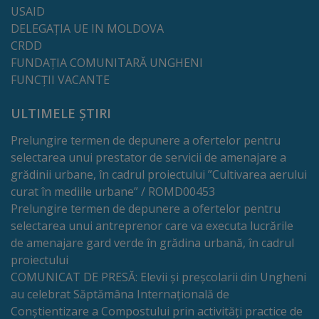
Deplasări
USAID
DELEGAȚIA UE IN MOLDOVA
Bugetare
CRDD
participativă
FUNDAȚIA COMUNITARĂ UNGHENI
FUNCȚII VACANTE
Utile
ULTIMELE ȘTIRI
Transport
Prelungire termen de depunere a ofertelor pentru
selectarea unui prestator de servicii de amenajare a
Rețeaua
grădinii urbane, în cadrul proiectului ”Cultivarea aerului
curat în mediile urbane” / ROMD00453
transportului
Prelungire termen de depunere a ofertelor pentru
public
selectarea unui antreprenor care va executa lucrările
de amenajare gard verde în grădina urbană, în cadrul
Lista
proiectului
COMUNICAT DE PRESĂ: Elevii și preșcolarii din Ungheni
stațiilor
au celebrat Săptămâna Internațională de
de
Conștientizare a Compostului prin activități practice de