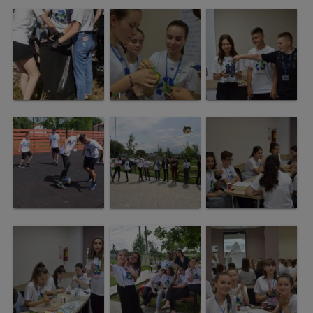
Regulamentul
de
funcționare
Integritate
și
calitate
Consiliul
Municipal
Secretar
Consilieri