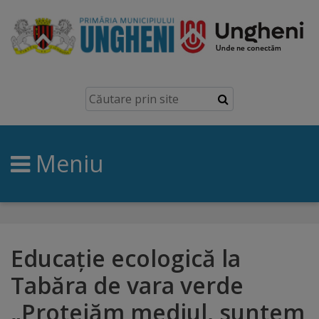
Ungheni
Prezentare
generală
Meniu
Simbolurile
orașului
Manual
brand
Educație ecologică la
Tabăra de vara verde
Orașe
„Protejăm mediul, suntem
înfrățite