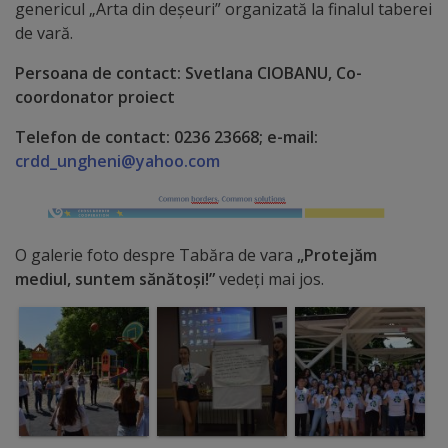
genericul „Arta din deșeuri” organizată la finalul taberei
de vară.
Galerii
foto
Persoana de contact: Svetlana CIOBANU, Co-
coordonator proiect
Administrație
Telefon de contact: 0236 23668; e-mail:
crdd_ungheni@yahoo.com
Primărie
Primar
O galerie foto despre Tabăra de vara
„Protejăm
mediul, suntem sănătoși!
”
vedeți mai jos.
Viceprimari
Organigrama
Aparatul
primăriei