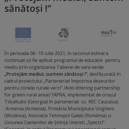
sănătoși !”
Distincții
Cetățeni
de
onoare
În perioada 06 -10 iulie 2021, în sezonul estival a
continuat să fie aplicat programul de educație pentru
Deținători
mediu prin organizarea Taberei de vara verde
ai
„Protejăm mediul, suntem sănătoși
!”
, desfășurată în
cadrul proiectului „Parteneriat împotriva deșeurilor
titlului
pentru zonele rurale verzi” /Anti-littering partnership
„Merite
for green rural areas”/APRA, implementat de orașul
Tskaltubo (Georgia) în parteneriat cu REC Caucasus
pentru
Armenia (Armenia), Primăria Municipiului Ungheni
Ungheni”
(Moldova), Asociația Tehnopol Galați (România) și
Uniunea Oamenilor de Știință Imereti „Spectri”