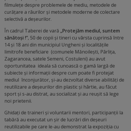
arhitecturale
filmulețe despre problemele de mediu, metodele de
curățare a râurilor și metodele moderne de colectare
Personalități
selectivă a deșeurilor.
marcante
În cadrul Taberei de vară
„Protejăm mediul, suntem
sănătoși
!”
, 50 de copii și tineri cu vârsta cuprinsă între
Sportivi
14 și 18 ani din municipiul Ungheni și localitățile
limitrofe beneficiare (comunele Mănoilești, Pârlița,
de
Zagarancea, satele Semeni, Costuleni) au avut
performanță
oportunitatea ideala să cunoască o gamă largă de
subiecte și informații despre cum poate fi protejat
Orașul
mediul înconjurător, și-au dezvoltat diverse abilități de
reutilizare a deșeurilor din plastic și hârtie, au făcut
în
sport și s-au distrat, au socializat și au reușit să lege
imagini
noi prietenii.
Ghidați de traineri și voluntarii mentori, participanții la
Galerie
tabără au executat un șir de lucrări din deșeuri
video
reutilizabile pe care le-au demonstrat la expoziția cu