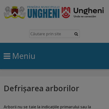
Ungheni
Prezentare
generală
Meniu
Simbolurile
orașului
Manual
brand
Defrișarea arborilor
Orașe
înfrățite
Arborii nu se taie la indicațiile primarului sau la