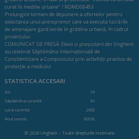
Rapoarte
curat în mediile urbane” / ROMD00453
Prelungire termen de depunere a ofertelor pentru
Licitații
selectarea unui antreprenor care va executa lucrările
de amenajare gard verde în grădina urbană, în cadrul
Rezultate
proiectului
COMUNICAT DE PRESĂ: Elevii și preșcolarii din Ungheni
Buget
au celebrat Săptămâna Internațională de
Conștientizare a Compostului prin activități practice de
și
protecție a mediului
Taxe
STATISTICA ACCESARI
locale
Azi:
50
Strategii
Săptămâna curentă:
50
Luna curentă:
2002
și
Anul curent:
60530
programe
© 2026 Ungheni – Toate drepturile rezervate