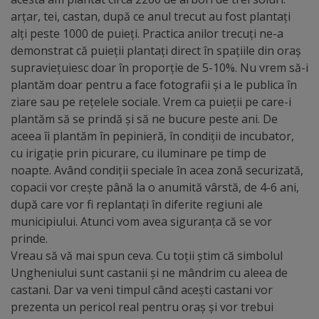
arțar, tei, castan, după ce anul trecut au fost plantați
Galerii
alți peste 1000 de puieți. Practica anilor trecuți ne-a
demonstrat că puieții plantați direct în spațiile din oraș
foto
supraviețuiesc doar în proporție de 5-10%. Nu vrem să-i
plantăm doar pentru a face fotografii și a le publica în
Administrație
ziare sau pe rețelele sociale. Vrem ca puieții pe care-i
plantăm să se prindă și să ne bucure peste ani. De
Primărie
aceea îi plantăm în pepinieră, în condiții de incubator,
cu irigație prin picurare, cu iluminare pe timp de
Primar
noapte. Având condiții speciale în acea zonă securizată,
copacii vor crește până la o anumită vârstă, de 4-6 ani,
Viceprimari
după care vor fi replantați în diferite regiuni ale
municipiului. Atunci vom avea siguranța că se vor
Organigrama
prinde.
Vreau să vă mai spun ceva. Cu toții știm că simbolul
Ungheniului sunt castanii și ne mândrim cu aleea de
Aparatul
castani. Dar va veni timpul când acești castani vor
primăriei
prezenta un pericol real pentru oraș și vor trebui