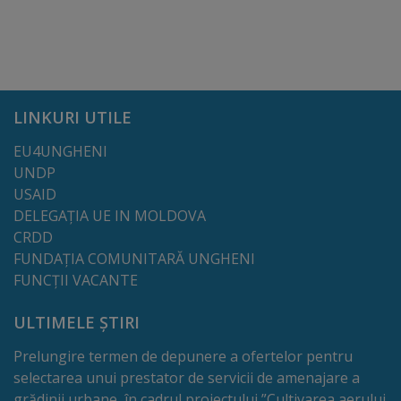
Dispoziții
Regulamente
LINKURI UTILE
Rapoarte
EU4UNGHENI
Consultări
UNDP
USAID
publice
DELEGAȚIA UE IN MOLDOVA
CRDD
Achiziții
FUNDAȚIA COMUNITARĂ UNGHENI
publice
FUNCȚII VACANTE
ULTIMELE ȘTIRI
Rezultate/Atribuiri
Prelungire termen de depunere a ofertelor pentru
Planuri/
selectarea unui prestator de servicii de amenajare a
grădinii urbane, în cadrul proiectului ”Cultivarea aerului