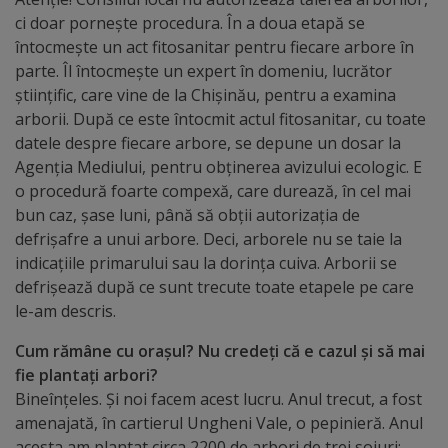
arhitecturale
ci doar pornește procedura. În a doua etapă se
întocmește un act fitosanitar pentru fiecare arbore în
Personalități
parte. Îl întocmește un expert în domeniu, lucrător
științific, care vine de la Chișinău, pentru a examina
marcante
arborii. După ce este întocmit actul fitosanitar, cu toate
datele despre fiecare arbore, se depune un dosar la
Sportivi
Agenția Mediului, pentru obținerea avizului ecologic. E
de
o procedură foarte compexă, care durează, în cel mai
bun caz, șase luni, până să obții autorizația de
performanță
defrișafre a unui arbore. Deci, arborele nu se taie la
indicațiile primarului sau la dorința cuiva. Arborii se
Orașul
defrișează după ce sunt trecute toate etapele pe care
în
le-am descris.
imagini
Cum rămâne cu orașul? Nu credeți că e cazul și să mai
fie plantați arbori?
Galerie
Bineînțeles. Și noi facem acest lucru. Anul trecut, a fost
amenajată, în cartierul Ungheni Vale, o pepinieră. Anul
video
acesta am plantat circa 2200 de arbori de trei soiuri: