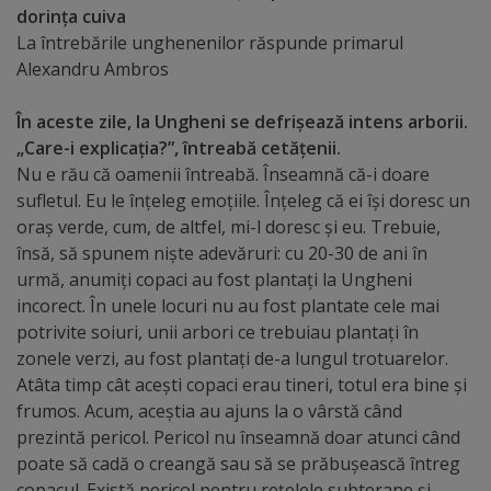
dorința cuiva
Distincții
La întrebările unghenenilor răspunde primarul
Alexandru Ambros
Cetățeni
În aceste zile, la Ungheni se defrișează intens arborii.
de
„Care-i explicația?”, întreabă cetățenii.
Nu e rău că oamenii întreabă. Înseamnă că-i doare
onoare
sufletul. Eu le înțeleg emoțiile. Înțeleg că ei își doresc un
oraș verde, cum, de altfel, mi-l doresc și eu. Trebuie,
Deținători
însă, să spunem niște adevăruri: cu 20-30 de ani în
ai
urmă, anumiți copaci au fost plantați la Ungheni
incorect. În unele locuri nu au fost plantate cele mai
titlului
potrivite soiuri, unii arbori ce trebuiau plantați în
„Merite
zonele verzi, au fost plantați de-a lungul trotuarelor.
Atâta timp cât acești copaci erau tineri, totul era bine și
pentru
frumos. Acum, aceștia au ajuns la o vârstă când
Ungheni”
prezintă pericol. Pericol nu înseamnă doar atunci când
poate să cadă o creangă sau să se prăbușească întreg
copacul. Există pericol pentru rețelele subterane și