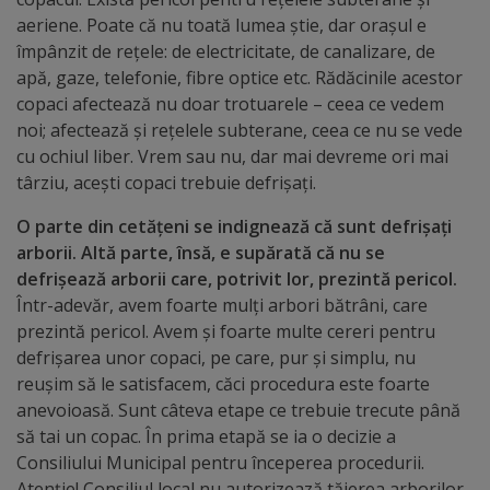
Diplome
aeriene. Poate că nu toată lumea știe, dar orașul e
de
împânzit de rețele: de electricitate, de canalizare, de
Excelență
apă, gaze, telefonie, fibre optice etc. Rădăcinile acestor
copaci afectează nu doar trotuarele – ceea ce vedem
noi; afectează și rețelele subterane, ceea ce nu se vede
Ungheniul
cu ochiul liber. Vrem sau nu, dar mai devreme ori mai
turistic
târziu, acești copaci trebuie defrișați.
O parte din cetățeni se indignează că sunt defrișați
Obiective
arborii. Altă parte, însă, e supărată că nu se
turistice
defrișează arborii care, potrivit lor, prezintă pericol.
Într-adevăr, avem foarte mulți arbori bătrâni, care
Sculpturi
prezintă pericol. Avem și foarte multe cereri pentru
defrișarea unor copaci, pe care, pur și simplu, nu
(harta
reușim să le satisfacem, căci procedura este foarte
sculpturilor)
anevoioasă. Sunt câteva etape ce trebuie trecute până
să tai un copac. În prima etapă se ia o decizie a
Monumente
Consiliului Municipal pentru începerea procedurii.
Atenție! Consiliul local nu autorizează tăierea arborilor,