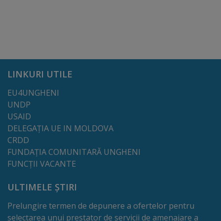
Rapoarte
Licitații
Rezultate
LINKURI UTILE
Buget
EU4UNGHENI
și
UNDP
Taxe
USAID
DELEGAȚIA UE IN MOLDOVA
locale
CRDD
FUNDAȚIA COMUNITARĂ UNGHENI
Strategii
FUNCȚII VACANTE
și
ULTIMELE ȘTIRI
programe
Prelungire termen de depunere a ofertelor pentru
selectarea unui prestator de servicii de amenajare a