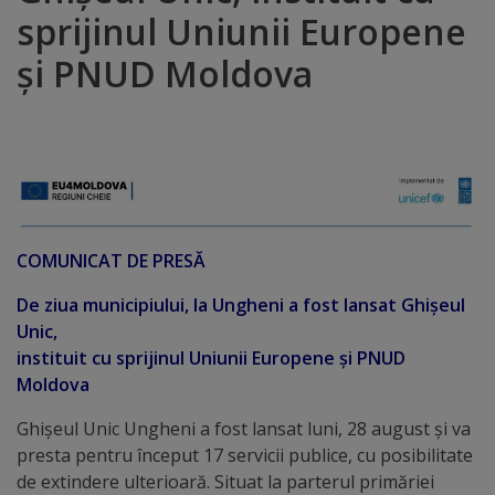
sprijinul Uniunii Europene
Distincții
și PNUD Moldova
Cetățeni
de
onoare
Deținători
COMUNICAT DE PRESĂ
ai
De ziua municipiului, la Ungheni a fost lansat Ghi
șeul
titlului
Unic,
„Merite
instituit cu sprijinul Uniunii Europene și PNUD
Moldova
pentru
Ghișeul Unic Ungheni a fost lansat luni, 28 august și va
Ungheni”
presta pentru început 17 servicii publice, cu posibilitate
de extindere ulterioară. Situat la parterul primăriei