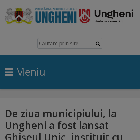
Ungheni
Prezentare
generală
Meniu
Simbolurile
orașului
Manual
brand
De ziua municipiului, la
Ungheni a fost lansat
Orașe
Ghișeul Unic, instituit cu
înfrățite