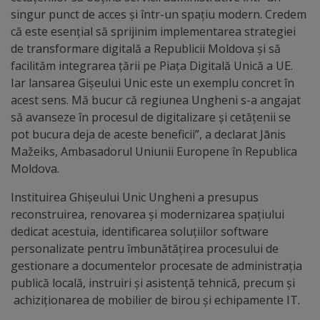
singur punct de acces și într-un spațiu modern. Credem
Galerii
că este esențial să sprijinim implementarea strategiei
de transformare digitală a Republicii Moldova și să
foto
facilităm integrarea țării pe Piața Digitală Unică a UE.
Iar lansarea Gișeului Unic este un exemplu concret în
Administrație
acest sens. Mă bucur că regiunea Ungheni s-a angajat
să avanseze în procesul de digitalizare și cetățenii se
Primărie
pot bucura deja de aceste beneficii”, a declarat Jānis
Mažeiks, Ambasadorul Uniunii Europene în Republica
Primar
Moldova.
Instituirea Ghișeului Unic Ungheni a presupus
Viceprimari
reconstruirea, renovarea și modernizarea spațiului
dedicat acestuia, identificarea soluțiilor software
Organigrama
personalizate pentru îmbunătățirea procesului de
gestionare a documentelor procesate de administrația
Aparatul
publică locală, instruiri și asistență tehnică, precum și
achiziționarea de mobilier de birou și echipamente IT.
primăriei