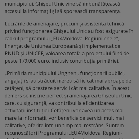
Diplome
municipiului, Ghișeul Unic vine să îmbunătățească
de
accesul la informații și să sporească transparența.
Excelență
Lucrările de amenajare, precum și asistența tehnică
privind funcționarea Ghișeului Unic au fost asigurate în
Ungheniul
cadrul programului „EU4Moldova: Regiuni-cheie”,
finanțat de Uniunea Europeană și implementat de
turistic
PNUD și UNICEF, valoarea totală a proiectului fiind de
peste 179.000 euro, inclusiv contribuția primăriei.
Obiective
„Primăria municipiului Ungheni, funcționarii publici,
turistice
angajații s-au străduit mereu să fie cât mai aproape de
cetățeni, să presteze servicii cât mai calitative. În acest
Sculpturi
demers se înscrie perfect și amenajarea Ghișeului Unic,
care, cu siguranță, va contribui la eficientizarea
(harta
activității instituției. Cetățenii vor avea un acces mai
sculpturilor)
mare la informații, vor beneficia de servicii mult mai
calitative, oferite într-un timp mai restrâns. Suntem
Monumente
recunoscători Programului „EU4Moldova: Regiuni-