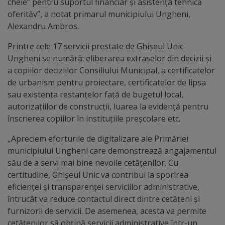
cheie” pentru suportul financiar și asistența tehnică
arhitecturale
oferităv”, a notat primarul municipiului Ungheni,
Alexandru Ambros.
Personalități
Printre cele 17 servicii prestate de Ghișeul Unic
marcante
Ungheni se numără: eliberarea extraselor din decizii și
a copiilor deciziilor Consiliului Municipal, a certificatelor
Sportivi
de urbanism pentru proiectare, certificatelor de lipsa
de
sau existența restanțelor față de bugetul local,
autorizațiilor de construcții, luarea la evidență pentru
performanță
înscrierea copiilor în instituțiile preșcolare etc.
Orașul
„Apreciem eforturile de digitalizare ale Primăriei
municipiului Ungheni care demonstrează angajamentul
în
său de a servi mai bine nevoile cetățenilor. Cu
imagini
certitudine, Ghișeul Unic va contribui la sporirea
eficienței și transparenței serviciilor administrative,
întrucât va reduce contactul direct dintre cetățeni și
Galerie
furnizorii de servicii. De asemenea, acesta va permite
video
cetățenilor să obțină servicii administrative într-un