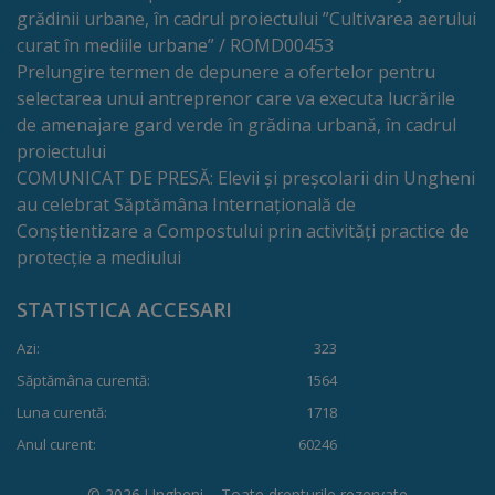
Deplasări
grădinii urbane, în cadrul proiectului ”Cultivarea aerului
curat în mediile urbane” / ROMD00453
Bugetare
Prelungire termen de depunere a ofertelor pentru
participativă
selectarea unui antreprenor care va executa lucrările
de amenajare gard verde în grădina urbană, în cadrul
Utile
proiectului
COMUNICAT DE PRESĂ: Elevii și preșcolarii din Ungheni
au celebrat Săptămâna Internațională de
Transport
Conștientizare a Compostului prin activități practice de
protecție a mediului
Rețeaua
transportului
STATISTICA ACCESARI
public
Azi:
323
Săptămâna curentă:
1564
Lista
Luna curentă:
1718
stațiilor
Anul curent:
60246
de
© 2026 Ungheni – Toate drepturile rezervate