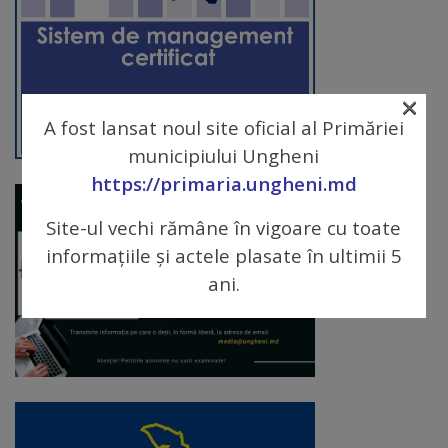
arhitecturale
Personalități
marcante
×
A fost lansat noul site oficial al Primăriei
Sportivi
municipiului Ungheni
https://primaria.ungheni.md
de
performanță
Site-ul vechi rămâne în vigoare cu toate
informațiile și actele plasate în ultimii 5
Orașul
ani.
în
imagini
Galerie
video