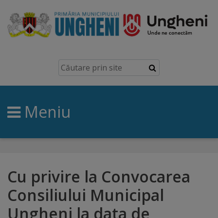
Ungheni
Prezentare
generală
Meniu
Simbolurile
orașului
Manual
brand
Cu privire la Convocarea
Consiliului Municipal
Orașe
Ungheni la data de
înfrățite