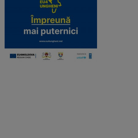
Galerii
foto
Administrație
Primărie
Primar
Viceprimari
Organigrama
Aparatul
primăriei