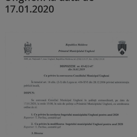
17.01.2020
Distincții
Cetățeni
de
onoare
Deținători
ai
titlului
„Merite
pentru
Ungheni”