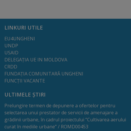
Regulamentul
de
LINKURI UTILE
funcționare
EU4UNGHENI
Integritate
UNDP
USAID
și
DELEGAȚIA UE IN MOLDOVA
calitate
CRDD
FUNDAȚIA COMUNITARĂ UNGHENI
Consiliul
FUNCȚII VACANTE
Municipal
ULTIMELE ȘTIRI
Secretar
Prelungire termen de depunere a ofertelor pentru
selectarea unui prestator de servicii de amenajare a
grădinii urbane, în cadrul proiectului ”Cultivarea aerului
Consilieri
curat în mediile urbane” / ROMD00453