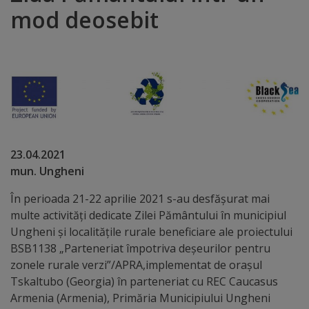
mod deosebit
Distincții
Cetățeni
de
onoare
Deținători
23.04.20
ai
mun. Ungheni
titlului
În perioada 21-22 aprilie 2021 s-au desfășurat mai
multe activități dedicate Zilei Pământului în municipiul
„Merite
Ungheni și localitățile rurale beneficiare ale proiectului
pentru
BSB1138 „Parteneriat împotriva deșeurilor pentru
zonele rurale verzi”/APRA,implementat de orașul
Ungheni”
Tskaltubo (Georgia) în parteneriat cu REC Caucasus
Armenia (Armenia), Primăria Municipiului Ungheni