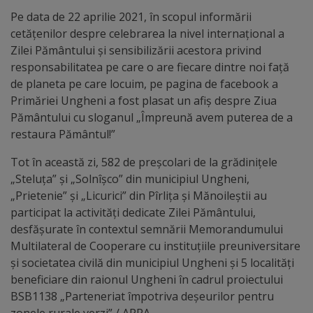
arhitecturale
Pe data de 22 aprilie 2021, în scopul informării
cetățenilor despre celebrarea la nivel internațional a
Personalități
Zilei Pământului și sensibilizării acestora privind
marcante
responsabilitatea pe care o are fiecare dintre noi faţă
de planeta pe care locuim, pe pagina de facebook a
Primăriei Ungheni a fost plasat un afiș despre Ziua
Sportivi
Pământului cu sloganul „Împreună avem puterea de a
de
restaura Pământul!”
performanță
Tot în această zi, 582 de preșcolari de la grădinițele
„Steluța” și „Solnîșco” din municipiul Ungheni,
Orașul
„Prietenie” și „Licurici” din Pîrlița și Mănoileștii au
participat la activități dedicate Zilei Pământului,
în
desfășurate în contextul semnării Memorandumului
imagini
Multilateral de Cooperare cu instituțiile preuniversitare
și societatea civilă din municipiul Ungheni și 5 localități
Galerie
beneficiare din raionul Ungheni în cadrul proiectului
BSB1138 „Parteneriat împotriva deșeurilor pentru
video