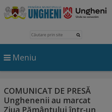
Ungheni
Prezentare
generală
Meniu
Simbolurile
orașului
Manual
brand
COMUNICAT DE PRESĂ
Unghenenii au marcat
Orașe
Ziua Pământului într-un
înfrățite