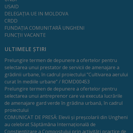
de
USAID
cerere
DELEGAȚIA UE IN MOLDOVA
CRDD
Arhitectură
FUNDAȚIA COMUNITARĂ UNGHENI
FUNCȚII VACANTE
și
ULTIMELE ȘTIRI
urbanism
Prelungire termen de depunere a ofertelor pentru
Transparență
selectarea unui prestator de servicii de amenajare a
grădinii urbane, în cadrul proiectului ”Cultivarea aerului
decizională
curat în mediile urbane” / ROMD00453
Prelungire termen de depunere a ofertelor pentru
Proiecte
selectarea unui antreprenor care va executa lucrările
de
de amenajare gard verde în grădina urbană, în cadrul
proiectului
decizii
COMUNICAT DE PRESĂ: Elevii și preșcolarii din Ungheni
au celebrat Săptămâna Internațională de
Decizii
Conștientizare a Compostului prin activități practice de