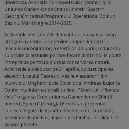
Diplome
(Moldova), Asociația Tehnopol Galați (România) și
de
Uniunea Oamenilor de Știință Imereti “Spectri”
(Georgia)în cadrul Programului Operațional Comun
Excelență
Bazinul Mării Negre 2014-2020.
Ungheniul
Activitățile dedicate Zilei Pământului au avut ca scop
atragerea atenției cetățenilor asupra degradării
turistic
mediului înconjurător, a efectelor poluării și educarea
cu privire la acțiunile pe care fecare dintre noi le poate
Obiective
întreprinde pentru a ajuta la conservarea naturii.
Activitățile au debutat pe 21 aprilie, cu participarea
turistice
elevelor Liceului Teoretic „Vasile Alecsandri” din
municipiul Ungheni, Livia Covaliov și Andreea Bujor la
Sculpturi
Conferința internațională online „Pământul – Planeta
(harta
vieții” organizată de Uniunea Oamenilor de Știință
Imereti „Spectri” (Georgia).Elevele au prezentat
sculpturilor)
subiecte legate de Planeta Pământ: date, curiozități,
probleme de mediu și impactul schimbărilor climatice
Monumente
asupra planetei.