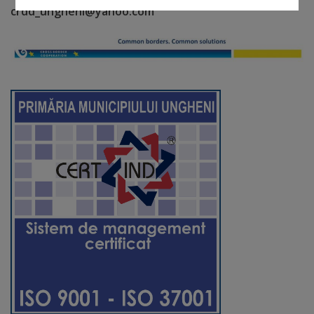
crdd_ungheni@yahoo.com
Regulamentul
de
funcționare
Integritate
și
calitate
Consiliul
Municipal
Secretar
Consilieri