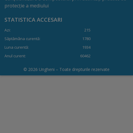
protecție a mediului
Dispoziții
STATISTICA ACCESARI
Regulamente
Azi:
215
Săptămâna curentă:
1780
Rapoarte
Luna curentă:
1934
Consultări
Anul curent:
60462
publice
© 2026 Ungheni – Toate drepturile rezervate
Achiziții
publice
Rezultate/Atribuiri
Planuri/