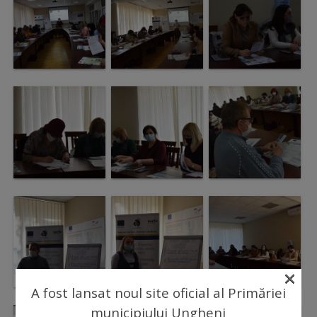
Regulamentul
de
funcționare
Integritate
și
calitate
Consiliul
Municipal
Secretar
×
A fost lansat noul site oficial al Primăriei
Consilieri
municipiului Ungheni