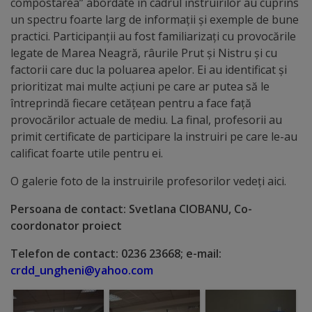
compostarea” abordate în cadrul instruirilor au cuprins
un spectru foarte larg de informații și exemple de bune
Galerii
practici. Participanții au fost familiarizați cu provocările
foto
legate de Marea Neagră, râurile Prut și Nistru și cu
factorii care duc la poluarea apelor. Ei au identificat și
prioritizat mai multe acțiuni pe care ar putea să le
Administrație
întreprindă fiecare cetățean pentru a face față
provocărilor actuale de mediu. La final, profesorii au
Primărie
primit certificate de participare la instruiri pe care le-au
calificat foarte utile pentru ei.
Primar
O galerie foto de la instruirile profesorilor vedeți aici.
Viceprimari
Persoana de contact: Svetlana CIOBANU, Co-
coordonator proiect
Organigrama
Telefon de contact: 0236 23668; e-mail:
Aparatul
crdd_ungheni@yahoo.com
primăriei