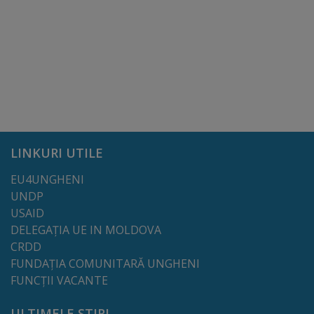
Rapoarte
Licitații
Rezultate
Buget
și
LINKURI UTILE
Taxe
EU4UNGHENI
locale
UNDP
USAID
Strategii
DELEGAȚIA UE IN MOLDOVA
CRDD
și
FUNDAȚIA COMUNITARĂ UNGHENI
programe
FUNCȚII VACANTE
ULTIMELE ȘTIRI