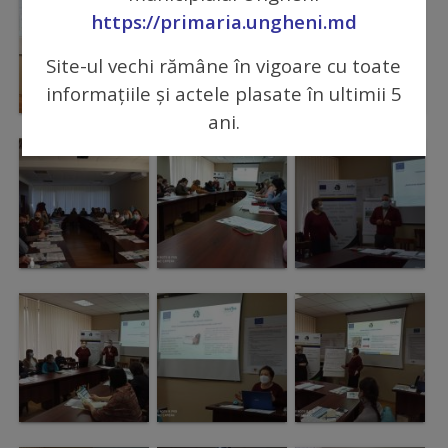
Comisii
https://primaria.ungheni.md
de
Site-ul vechi rămâne în vigoare cu toate
specialitate
informațiile și actele plasate în ultimii 5
ani.
Regulamentul
Consiliului
Calitate
și
integritate
Servicii
Plăți
și