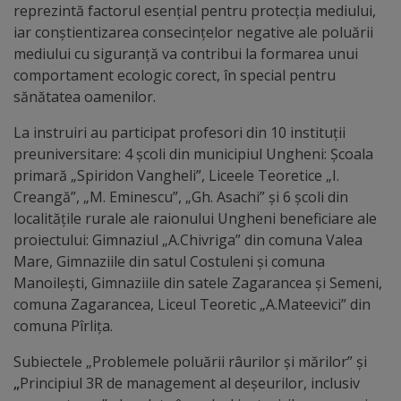
arhitecturale
reprezintă factorul esențial pentru protecția mediului,
iar conștientizarea consecințelor negative ale poluării
mediului cu siguranță va contribui la formarea unui
Personalități
comportament ecologic corect, în special pentru
marcante
sănătatea oamenilor.
La instruiri au participat profesori din 10 instituții
Sportivi
preuniversitare: 4 școli din municipiul Ungheni: Școala
de
primară „Spiridon Vangheli”, Liceele Teoretice „I.
Creangă”, „M. Eminescu”, „Gh. Asachi” și 6 școli din
performanță
localitățile rurale ale raionului Ungheni beneficiare ale
proiectului: Gimnaziul „A.Chivriga” din comuna Valea
Orașul
Mare, Gimnaziile din satul Costuleni și comuna
în
Manoilești, Gimnaziile din satele Zagarancea și Semeni,
comuna Zagarancea, Liceul Teoretic „A.Mateevici” din
imagini
comuna Pîrlița.
Galerie
Subiectele „Problemele poluării râurilor și mărilor” și
„
Principiul 3R de management al deșeurilor, inclusiv
video