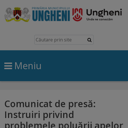
Ungheni
Prezentare
generală
Meniu
Simbolurile
orașului
Manual
brand
Comunicat de presă:
Instruiri privind
Orașe
problemele poluării apelor
înfrățite