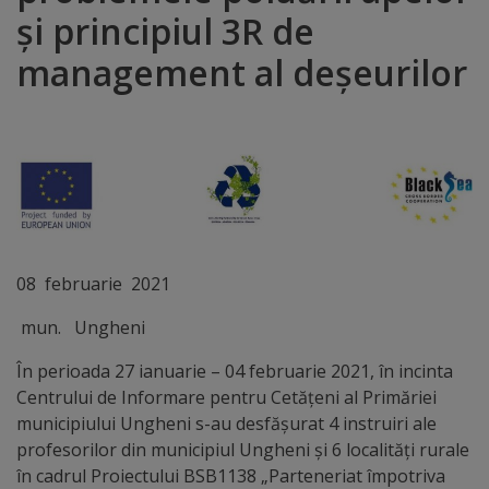
și principiul 3R de
Distincții
management al deșeurilor
Cetățeni
de
onoare
Deținători
ai
08 februarie 2021
titlului
mun. Ungheni
„Merite
În perioada 27 ianuarie – 04 februarie 2021, în incinta
pentru
Centrului de Informare pentru Cetățeni al Primăriei
municipiului Ungheni s-au desfășurat 4 instruiri ale
Ungheni”
profesorilor din municipiul Ungheni și 6 localități rurale
în cadrul Proiectului BSB1138 „Parteneriat împotriva