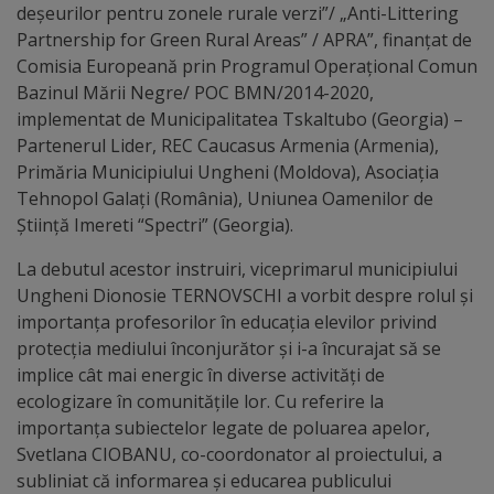
Diplome
deșeurilor pentru zonele rurale verzi”/ „Anti-Littering
de
Partnership for Green Rural Areas” / APRA”, finanțat de
Comisia Europeană prin Programul Operațional Comun
Excelență
Bazinul Mării Negre/ POC BMN/2014-2020,
implementat de Municipalitatea Tskaltubo (Georgia) –
Ungheniul
Partenerul Lider, REC Caucasus Armenia (Armenia),
Primăria Municipiului Ungheni (Moldova), Asociația
turistic
Tehnopol Galați (România), Uniunea Oamenilor de
Știință Imereti “Spectri” (Georgia).
Obiective
La debutul acestor instruiri, viceprimarul municipiului
turistice
Ungheni Dionosie TERNOVSCHI a vorbit despre rolul și
importanța profesorilor în educația elevilor privind
Sculpturi
protecția mediului înconjurător și i-a încurajat să se
(harta
implice cât mai energic în diverse activități de
ecologizare în comunitățile lor. Cu referire la
sculpturilor)
importanța subiectelor legate de poluarea apelor,
Svetlana CIOBANU, co-coordonator al proiectului, a
Monumente
subliniat că informarea și educarea publicului