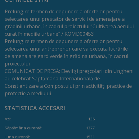
Deplasări
Prelungire termen de depunere a ofertelor pentru
Bugetare
selectarea unui prestator de servicii de amenajare a
participativă
grădinii urbane, în cadrul proiectului ”Cultivarea aerului
curat în mediile urbane” / ROMD00453
Prelungire termen de depunere a ofertelor pentru
Utile
selectarea unui antreprenor care va executa lucrările
de amenajare gard verde în grădina urbană, în cadrul
Transport
proiectului
COMUNICAT DE PRESĂ: Elevii și preșcolarii din Ungheni
Rețeaua
au celebrat Săptămâna Internațională de
transportului
Conștientizare a Compostului prin activități practice de
protecție a mediului
public
STATISTICA ACCESARI
Lista
Azi:
136
stațiilor
Săptămâna curentă:
1377
de
Luna curentă:
1531