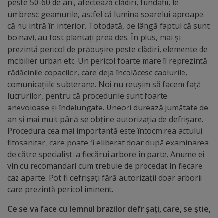
peste 50-60 de ani, afectează clădiri, fundații, le
umbresc geamurile, astfel că lumina soarelui aproape
Galerii
că nu intră în interior. Totodată, pe lângă faptul că sunt
foto
bolnavi, au fost plantați prea des. În plus, mai și
prezintă pericol de prăbușire peste clădiri, elemente de
Administrație
mobilier urban etc. Un pericol foarte mare îl reprezintă
rădăcinile copacilor, care deja încolăcesc cablurile,
comunicațiile subterane. Noi nu reușim să facem față
Primărie
lucrurilor, pentru că procedurile sunt foarte
anevoioase și îndelungate. Uneori durează jumătate de
Primar
an și mai mult până se obține autorizația de defrișare.
Procedura cea mai importantă este întocmirea actului
Viceprimari
fitosanitar, care poate fi eliberat doar după examinarea
de către specialiști a fiecărui arbore în parte. Anume ei
Organigrama
vin cu recomandări cum trebuie de procedat în fiecare
caz aparte. Pot fi defrișați fără autorizații doar arborii
Aparatul
care prezintă pericol iminent.
primăriei
Ce se va face cu lemnul brazilor defrișați, care, se știe,