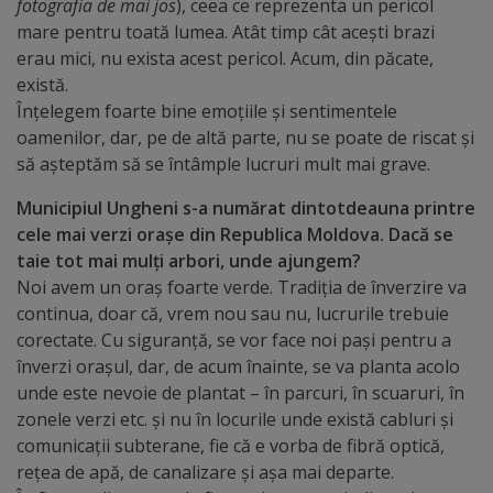
Diplome
fotografia de mai jos
), ceea ce reprezenta un pericol
mare pentru toată lumea. Atât timp cât acești brazi
de
erau mici, nu exista acest pericol. Acum, din păcate,
Excelență
există.
Înțelegem foarte bine emoțiile și sentimentele
Ungheniul
oamenilor, dar, pe de altă parte, nu se poate de riscat și
să așteptăm să se întâmple lucruri mult mai grave.
turistic
Municipiul Ungheni s-a numărat dintotdeauna printre
Obiective
cele mai verzi orașe din Republica Moldova. Dacă se
taie tot mai mulți arbori, unde ajungem?
turistice
Noi avem un oraș foarte verde. Tradiția de înverzire va
continua, doar că, vrem nou sau nu, lucrurile trebuie
Sculpturi
corectate. Cu siguranță, se vor face noi pași pentru a
(harta
înverzi orașul, dar, de acum înainte, se va planta acolo
unde este nevoie de plantat – în parcuri, în scuaruri, în
sculpturilor)
zonele verzi etc. și nu în locurile unde există cabluri și
comunicații subterane, fie că e vorba de fibră optică,
Monumente
rețea de apă, de canalizare și așa mai departe.