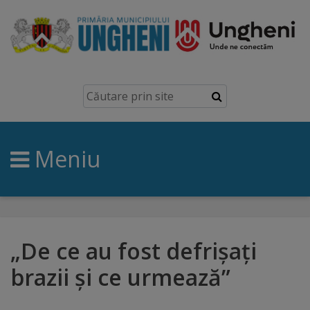
Ungheni
Prezentare
generală
Meniu
Simbolurile
orașului
Manual
brand
„De ce au fost defrișați
brazii și ce urmează”
Orașe
înfrățite