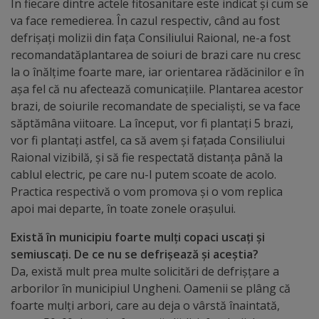
În fiecare dintre actele fitosanitare este indicat și cum se
arhitecturale
va face remedierea. În cazul respectiv, când au fost
defrișați molizii din fața Consiliului Raional, ne-a fost
Personalități
recomandatăplantarea de soiuri de brazi care nu cresc
marcante
la o înălțime foarte mare, iar orientarea rădăcinilor e în
așa fel că nu afectează comunicațiile. Plantarea acestor
Sportivi
brazi, de soiurile recomandate de specialiști, se va face
săptămâna viitoare. La început, vor fi plantați 5 brazi,
de
vor fi plantați astfel, ca să avem și fațada Consiliului
performanță
Raional vizibilă, și să fie respectată distanța până la
cablul electric, pe care nu-l putem scoate de acolo.
Practica respectivă o vom promova și o vom replica
Orașul
apoi mai departe, în toate zonele orașului.
în
Există în municipiu foarte mulți copaci uscați și
imagini
semiuscați. De ce nu se defrișează și aceștia?
Da, există mult prea multe solicitări de defrișțare a
Galerie
arborilor în municipiul Ungheni. Oamenii se plâng că
foarte mulți arbori, care au deja o vârstă înaintată,
video