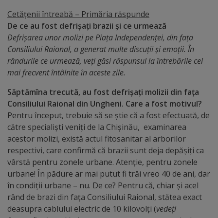
Cetățenii întreabă – Primăria răspunde
Distincții
De ce au fost defrișați brazii și ce urmează
Defrișarea unor molizi pe Piața Independenței, din fața
Cetățeni
Consiliului Raional, a generat multe discuții și emoții. În
de
rândurile ce urmează, veți găsi răspunsul la întrebările cel
mai frecvent întâlnite în aceste zile.
onoare
Săptămîna trecută, au fost defrișați molizii din fața
Deținători
Consiliului Raional din Ungheni. Care a fost motivul?
Pentru început, trebuie să se știe că a fost efectuată, de
ai
către specialiști veniți de la Chișinău, examinarea
titlului
acestor molizi, există actul fitosanitar al arborilor
respectivi, care confirmă că brazii sunt deja depășiți ca
„Merite
vârstă pentru zonele urbane. Atenție, pentru zonele
pentru
urbane! În pădure ar mai putut fi trăi vreo 40 de ani, dar
în condiții urbane – nu. De ce? Pentru că, chiar și acel
Ungheni”
rând de brazi din fața Consiliului Raional, stătea exact
deasupra cablului electric de 10 kilovolți (
vedeți