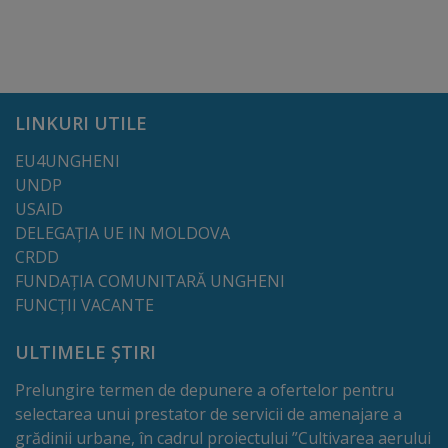
Dispoziții
Regulamente
LINKURI UTILE
Rapoarte
EU4UNGHENI
UNDP
Consultări
USAID
publice
DELEGAȚIA UE IN MOLDOVA
CRDD
Achiziții
FUNDAȚIA COMUNITARĂ UNGHENI
FUNCȚII VACANTE
publice
ULTIMELE ȘTIRI
Rezultate/Atribuiri
Prelungire termen de depunere a ofertelor pentru
selectarea unui prestator de servicii de amenajare a
Planuri/
grădinii urbane, în cadrul proiectului ”Cultivarea aerului