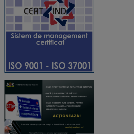
Regulamentul
de
funcționare
Integritate
și
calitate
Consiliul
Municipal
Secretar
Consilieri