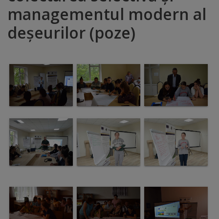
managementul modern al
Distincții
deșeurilor (poze)
Cetățeni
de
onoare
Deținători
ai
titlului
„Merite
pentru
Ungheni”