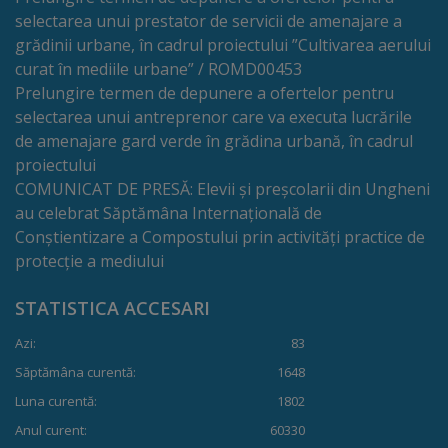
de
selectarea unui prestator de servicii de amenajare a
cerere
grădinii urbane, în cadrul proiectului ”Cultivarea aerului
curat în mediile urbane” / ROMD00453
Arhitectură
Prelungire termen de depunere a ofertelor pentru
selectarea unui antreprenor care va executa lucrările
și
de amenajare gard verde în grădina urbană, în cadrul
urbanism
proiectului
COMUNICAT DE PRESĂ: Elevii și preșcolarii din Ungheni
au celebrat Săptămâna Internațională de
Transparență
Conștientizare a Compostului prin activități practice de
decizională
protecție a mediului
Proiecte
STATISTICA ACCESARI
de
Azi:
83
Săptămâna curentă:
1648
decizii
Luna curentă:
1802
Decizii
Anul curent:
60330