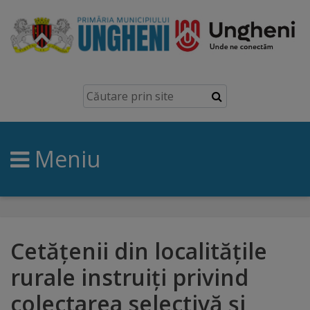
Ungheni
Prezentare
generală
Meniu
Simbolurile
orașului
Manual
brand
Cetățenii din localitățile
rurale instruiți privind
Orașe
colectarea selectivă și
înfrățite