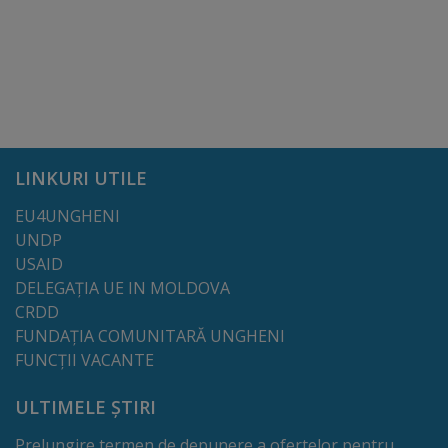
tarife
Înscrierea
copiilor
în
LINKURI UTILE
grădiniță/Plăți
EU4UNGHENI
UNDP
Înterprinderi
USAID
municipale
DELEGAȚIA UE IN MOLDOVA
CRDD
Comgaz-
FUNDAȚIA COMUNITARĂ UNGHENI
FUNCȚII VACANTE
Plus
ULTIMELE ȘTIRI
Modele
Prelungire termen de depunere a ofertelor pentru