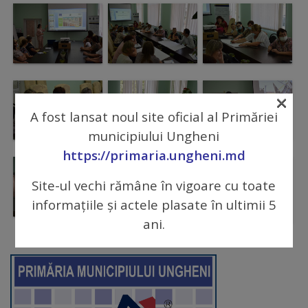
Galerii
foto
Administrație
×
A fost lansat noul site oficial al Primăriei
Primărie
municipiului Ungheni
https://primaria.ungheni.md
Primar
Site-ul vechi rămâne în vigoare cu toate
Viceprimari
informațiile și actele plasate în ultimii 5
ani.
Organigrama
Aparatul
primăriei