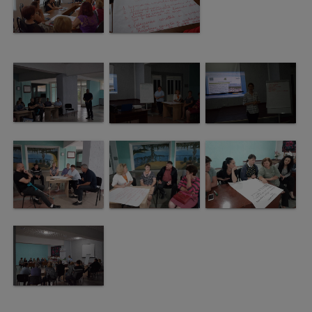
arhitecturale
Personalități
marcante
Sportivi
de
performanță
Orașul
în
imagini
Galerie
video