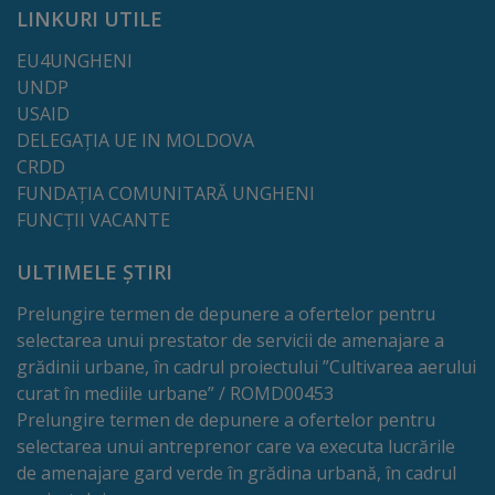
LINKURI UTILE
Regulamentul
EU4UNGHENI
de
UNDP
funcționare
USAID
DELEGAȚIA UE IN MOLDOVA
Integritate
CRDD
FUNDAȚIA COMUNITARĂ UNGHENI
și
FUNCȚII VACANTE
calitate
ULTIMELE ȘTIRI
Consiliul
Prelungire termen de depunere a ofertelor pentru
selectarea unui prestator de servicii de amenajare a
Municipal
grădinii urbane, în cadrul proiectului ”Cultivarea aerului
curat în mediile urbane” / ROMD00453
Secretar
Prelungire termen de depunere a ofertelor pentru
selectarea unui antreprenor care va executa lucrările
Consilieri
de amenajare gard verde în grădina urbană, în cadrul