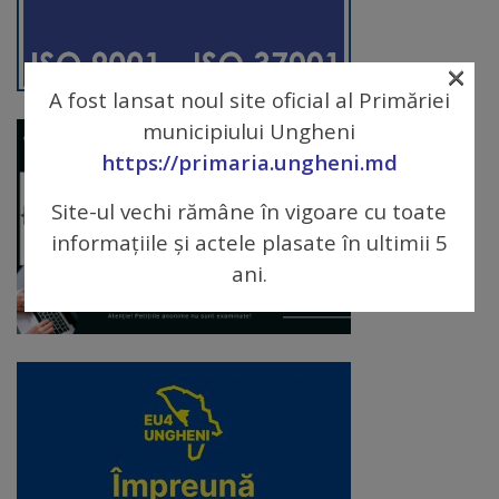
arhitecturale
×
Personalități
A fost lansat noul site oficial al Primăriei
marcante
municipiului Ungheni
https://primaria.ungheni.md
Sportivi
de
Site-ul vechi rămâne în vigoare cu toate
informațiile și actele plasate în ultimii 5
performanță
ani.
Orașul
în
imagini
Galerie
video