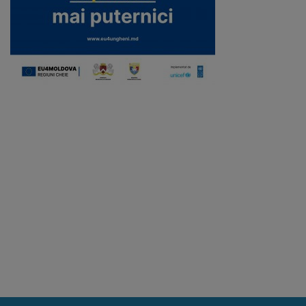
Galerii
foto
Administrație
Primărie
Primar
Viceprimari
Organigrama
Aparatul
primăriei