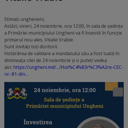
Distincții
Stimați ungheneni,
Cetățeni
Astăzi, vineri, 24 noiembrie, ora 12:00, în sala de ședințe
a Primăriei municipiului Ungheni va fi învestit în funcție
de
primarul nou ales, Vitalie Vrabie.
onoare
Sunt invitați toți doritorii.
Hotărârea de validare a mandatului său a fost luată în
dimineața zilei de 24 noiembrie și o puteți vedea
Deținători
aici:
https://ungheni.md/…/Hot%C4%83r%C3%A2re-CEC-
ai
nr.-81-din…
titlului
„Merite
pentru
Ungheni”