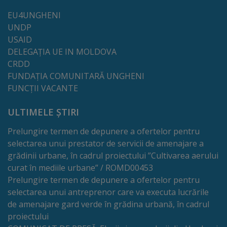
tarife
EU4UNGHENI
UNDP
USAID
Înscrierea
DELEGAȚIA UE IN MOLDOVA
copiilor
CRDD
FUNDAȚIA COMUNITARĂ UNGHENI
în
FUNCȚII VACANTE
grădiniță/Plăți
ULTIMELE ȘTIRI
Înterprinderi
Prelungire termen de depunere a ofertelor pentru
municipale
selectarea unui prestator de servicii de amenajare a
grădinii urbane, în cadrul proiectului ”Cultivarea aerului
Comgaz-
curat în mediile urbane” / ROMD00453
Prelungire termen de depunere a ofertelor pentru
Plus
selectarea unui antreprenor care va executa lucrările
de amenajare gard verde în grădina urbană, în cadrul
Modele
proiectului