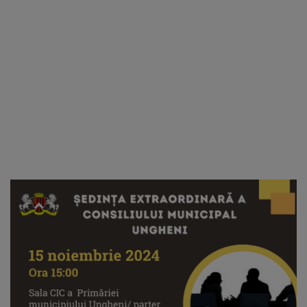
arhitecturale
Personalități
marcante
Sportivi
de
performanță
Orașul
în
imagini
Galerie
video