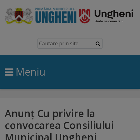
Ungheni
Prezentare
generală
Meniu
Simbolurile
orașului
Manual
brand
Anunț Cu privire la
convocarea Consiliului
Orașe
Municipal Ungheni
înfrățite