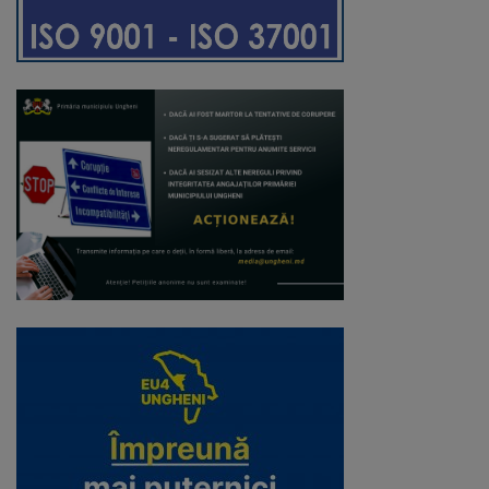
Regulamentul
de
funcționare
Integritate
și
calitate
Consiliul
Municipal
Secretar
Consilieri