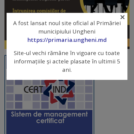
Galerii
×
foto
A fost lansat noul site oficial al Primăriei
municipiului Ungheni
Administrație
https://primaria.ungheni.md
Site-ul vechi rămâne în vigoare cu toate
Primărie
informațiile și actele plasate în ultimii 5
Primar
ani.
Viceprimari
Organigrama
Aparatul
primăriei