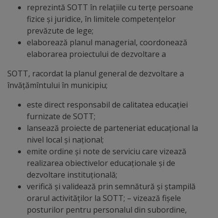
Diplome
reprezintă SOTT în relațiile cu terțe persoane
de
fizice și juridice, în limitele competențelor
prevăzute de lege;
Excelență
elaborează planul managerial, coordonează
elaborarea proiectului de dezvoltare a
Ungheniul
SOTT, racordat la planul general de dezvoltare a
turistic
învățămîntului în municipiu;
Obiective
este direct responsabil de calitatea educației
furnizate de SOTT;
turistice
lansează proiecte de parteneriat educațional la
nivel local și național;
Sculpturi
emite ordine și note de serviciu care vizează
(harta
realizarea obiectivelor educaționale și de
dezvoltare instituțională;
sculpturilor)
verifică și validează prin semnătură și ștampilă
orarul activităților la SOTT; – vizează fișele
Monumente
posturilor pentru personalul din subordine,