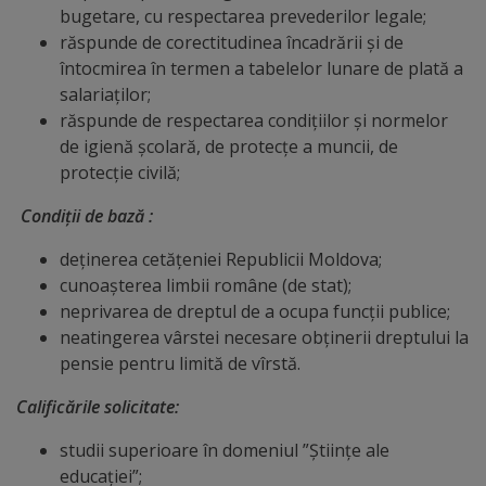
bugetare, cu respectarea prevederilor legale;
Galerii
răspunde de corectitudinea încadrării și de
întocmirea în termen a tabelelor lunare de plată a
foto
salariaților;
răspunde de respectarea condițiilor și normelor
Administrație
de igienă școlară, de protecțe a muncii, de
protecție civilă;
Primărie
Condiţii de bază :
Primar
deţinerea cetăţeniei Republicii Moldova;
cunoașterea limbii române (de stat);
Viceprimari
neprivarea de dreptul de a ocupa funcții publice;
neatingerea vârstei necesare obţinerii dreptului la
Organigrama
pensie pentru limită de vîrstă.
Calificările solicitate:
Aparatul
studii superioare în domeniul ”Științe ale
primăriei
educației”;