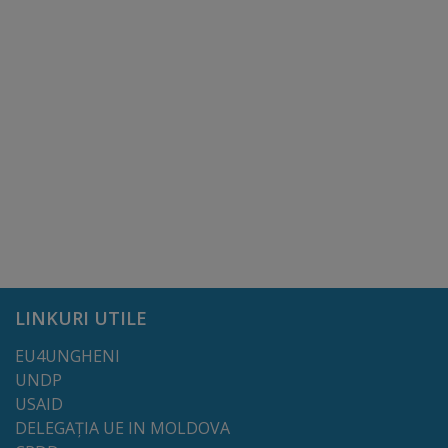
Rapoarte
Licitații
Rezultate
Buget
și
Taxe
locale
LINKURI UTILE
Strategii
și
EU4UNGHENI
UNDP
programe
USAID
DELEGAȚIA UE IN MOLDOVA