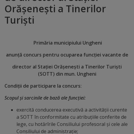
Orășenești a Tinerilor
Distincții
Turiști
Cetățeni
de
Primăria municipiului Ungheni
onoare
anunţă concurs pentru ocuparea funcţiei vacante de
Deținători
director al Stației Orășenești a Tinerilor Turiști
(SOTT) din mun. Ungheni
ai
titlului
Condiţii de participare la concurs:
„Merite
Scopul şi sarcinile de bază ale funcţiei:
pentru
exercită conducerea executivă a activității curente
a SOTT în conformitate cu atribuțiile conferite de
Ungheni”
lege, cu hotărîrile Consiliului profesoral și cele ale
Consiliului de administrație;