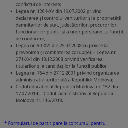
conflictul de interese;
tarife
Legea nr. 1264-XV din 19.07.2002 privind
declararea şi controlul veniturilor şi a proprietăţii
Înscrierea
demnitarilor de stat, judecătorilor, procurorilor,
funcţionarilor publici şi a unor persoane cu funcţii
copiilor
de conducere;
în
Legea nr. 90-XVI din 25.04.2008 cu privire la
prevenirea şi combaterea corupţiei; – Legea nr.
grădiniță/Plăți
271-XVI din 18.12.2008 privind verificarea
titularilor şi a candidaţilor la funcţii publice.
Înterprinderi
Legea nr. 764 din 27.12.2001 privind organizarea
municipale
administrativ-teritorială a Republicii Moldova;
Codul educației al Republicii Moldova nr. 152 din
17.07.2014; – Codul administrativ al Republicii
Comgaz-
Moldova nr. 116/2018.
Plus
Modele
* Formularul de participare la concursul pentru