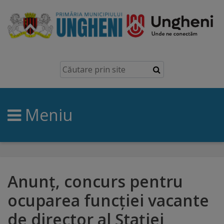
Ungheni
Prezentare
generală
Meniu
Simbolurile
orașului
Manual
brand
Anunţ, concurs pentru
ocuparea funcţiei vacante
Orașe
de director al Stației
înfrățite