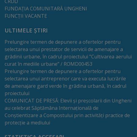
Deplasări
CRDD
FUNDAȚIA COMUNITARĂ UNGHENI
Bugetare
FUNCȚII VACANTE
participativă
ULTIMELE ȘTIRI
Utile
Prelungire termen de depunere a ofertelor pentru
selectarea unui prestator de servicii de amenajare a
grădinii urbane, în cadrul proiectului ”Cultivarea aerului
Transport
curat în mediile urbane” / ROMD00453
Prelungire termen de depunere a ofertelor pentru
Rețeaua
selectarea unui antreprenor care va executa lucrările
transportului
de amenajare gard verde în grădina urbană, în cadrul
proiectului
public
COMUNICAT DE PRESĂ: Elevii și preșcolarii din Ungheni
au celebrat Săptămâna Internațională de
Lista
Conștientizare a Compostului prin activități practice de
stațiilor
protecție a mediului
de