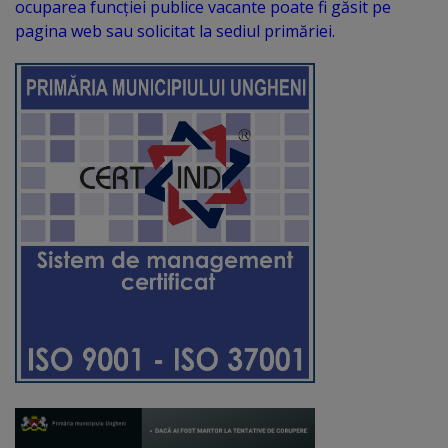
de
ocuparea funcţiei publice vacante poate fi găsit pe
pagina web sau solicitat la sediul primăriei.
cerere
Arhitectură
și
urbanism
Transparență
decizională
Proiecte
de
decizii
Decizii