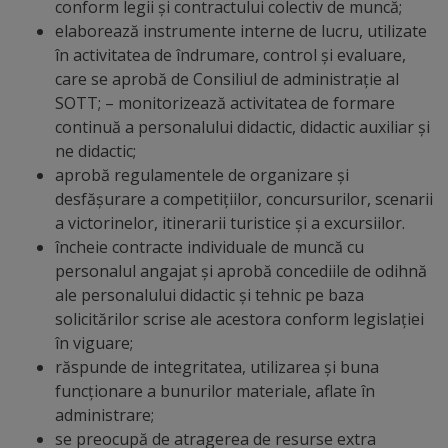
conform legii și contractului colectiv de muncă;
arhitecturale
elaborează instrumente interne de lucru, utilizate
în activitatea de îndrumare, control și evaluare,
Personalități
care se aprobă de Consiliul de administrație al
marcante
SOTT; – monitorizează activitatea de formare
continuă a personalului didactic, didactic auxiliar și
Sportivi
ne didactic;
aprobă regulamentele de organizare și
de
desfășurare a competițiilor, concursurilor, scenarii
performanță
a victorinelor, itinerarii turistice și a excursiilor.
încheie contracte individuale de muncă cu
personalul angajat și aprobă concediile de odihnă
Orașul
ale personalului didactic și tehnic pe baza
în
solicitărilor scrise ale acestora conform legislației
în viguare;
imagini
răspunde de integritatea, utilizarea și buna
funcționare a bunurilor materiale, aflate în
Galerie
administrare;
video
se preocupă de atragerea de resurse extra