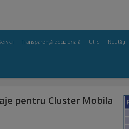
Servicii
Transparență decizională
Utile
Noutăți
ilaje pentru Cluster Mobila