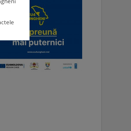
Ungheni
actele