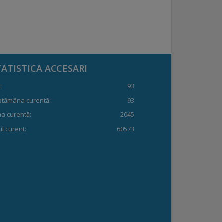
TATISTICA ACCESARI
:
93
ptămâna curentă:
93
a curentă:
2045
l curent:
60573