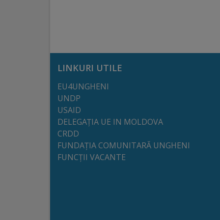
arhitecturale
Personalități
marcante
LINKURI UTILE
Sportivi
EU4UNGHENI
de
UNDP
performanță
USAID
DELEGAȚIA UE IN MOLDOVA
CRDD
Orașul
FUNDAȚIA COMUNITARĂ UNGHENI
în
FUNCȚII VACANTE
imagini
Galerie
video