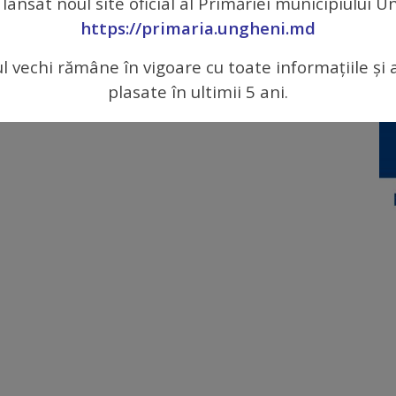
 lansat noul site oficial al Primăriei municipiului 
https://primaria.ungheni.md
ul vechi rămâne în vigoare cu toate informațiile și 
plasate în ultimii 5 ani.