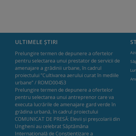
ULTIMELE ȘTIRI
S
Azi
Prelungire termen de depunere a ofertelor
pentru selectarea unui prestator de servicii de
Să
amenajare a grădinii urbane, în cadrul
Lun
proiectului ”Cultivarea aerului curat în mediile
Anu
urbane” / ROMD00453
Prelungire termen de depunere a ofertelor
pentru selectarea unui antreprenor care va
executa lucrările de amenajare gard verde în
grădina urbană, în cadrul proiectului
COMUNICAT DE PRESĂ: Elevii și preșcolarii din
Ungheni au celebrat Săptămâna
Internațională de Conștientizare a