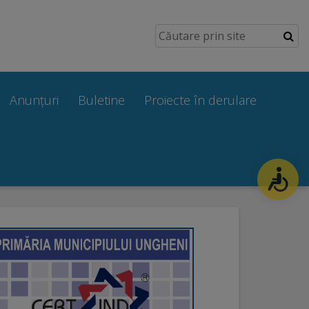
Anunțuri
Buletine
Proiecte în derulare