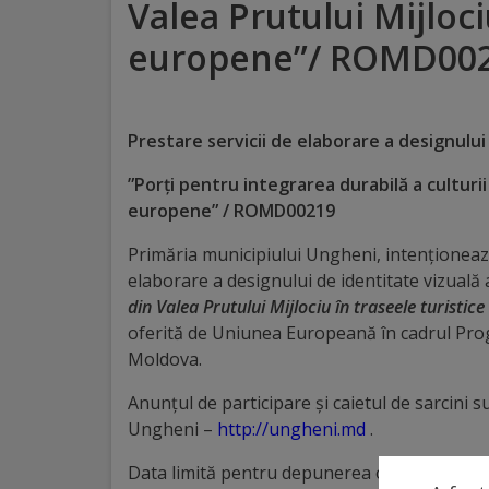
Valea Prutului Mijloci
Distincții
europene”/ ROMD00
Cetățeni
de
Prestare servicii de elaborare a designului
onoare
”Porți pentru integrarea durabilă a culturii
europene” / ROMD00219
Deținători
Primăria municipiului Ungheni, intenționează
ai
elaborare a designului de identitate vizuală 
din Valea Prutului Mijlociu în traseele turist
titlului
oferită de Uniunea Europeană în cadrul Pr
„Merite
Moldova.
pentru
Anunțul de participare și caietul de sarcini 
Ungheni”
Ungheni –
http://ungheni.md
.
Data limită pentru depunerea ofertei este: 0