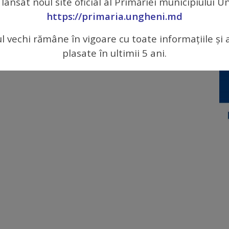
 lansat noul site oficial al Primăriei municipiului 
rile/întrebările vor fi publicate pe pagina web a
https://primaria.ungheni.md
gheni.md
.
ul vechi rămâne în vigoare cu toate informațiile și 
plasate în ultimii 5 ani.