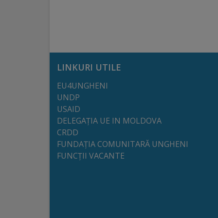
arhitecturale
Personalități
marcante
LINKURI UTILE
Sportivi
EU4UNGHENI
de
UNDP
performanță
USAID
DELEGAȚIA UE IN MOLDOVA
CRDD
Orașul
FUNDAȚIA COMUNITARĂ UNGHENI
în
FUNCȚII VACANTE
imagini
Galerie
video