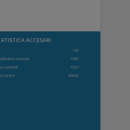
TATISTICA ACCESARI
:
142
ptămâna curentă:
1383
a curentă:
1537
l curent:
60065