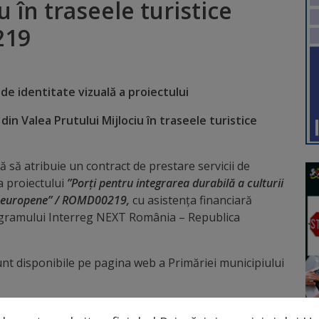
u în traseele turistice
219
 de identitate vizuală a proiectului
 din Valea Prutului Mijlociu în traseele turistice
 să atribuie un contract de prestare servicii de
a proiectului
”Porți pentru integrarea durabilă a culturii
ice europene” / ROMD00219,
cu asistența financiară
ogramului Interreg NEXT România – Republica
sunt disponibile pe pagina web a Primăriei municipiului
8 august 2025, ora 12:00.