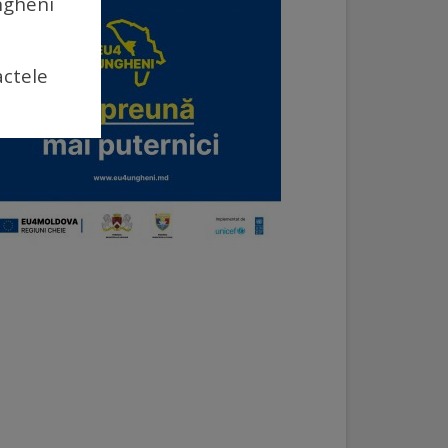
Ungheni
actele