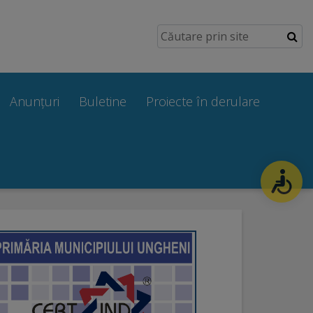
Anunțuri
Buletine
Proiecte în derulare