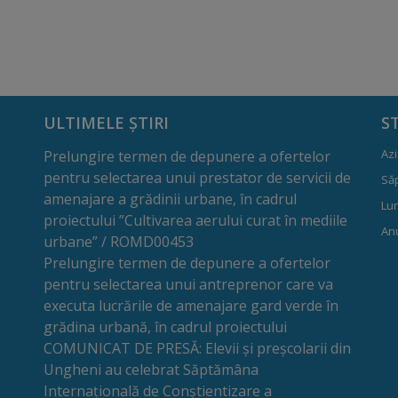
ULTIMELE ȘTIRI
S
Azi
Prelungire termen de depunere a ofertelor
pentru selectarea unui prestator de servicii de
Să
amenajare a grădinii urbane, în cadrul
Lun
proiectului ”Cultivarea aerului curat în mediile
Anu
urbane” / ROMD00453
Prelungire termen de depunere a ofertelor
pentru selectarea unui antreprenor care va
executa lucrările de amenajare gard verde în
grădina urbană, în cadrul proiectului
COMUNICAT DE PRESĂ: Elevii și preșcolarii din
Ungheni au celebrat Săptămâna
Internațională de Conștientizare a