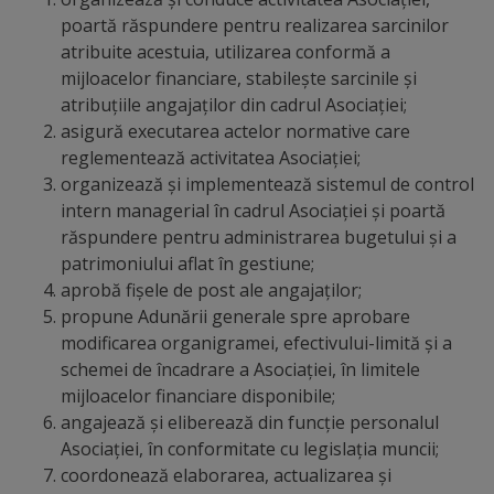
poartă răspundere pentru realizarea sarcinilor
Galerii
atribuite acestuia, utilizarea conformă a
mijloacelor financiare, stabilește sarcinile și
foto
atribuțiile angajaților din cadrul Asociației;
asigură executarea actelor normative care
Administrație
reglementează activitatea Asociației;
organizează și implementează sistemul de control
Primărie
intern managerial în cadrul Asociației și poartă
răspundere pentru administrarea bugetului și a
Primar
patrimoniului aflat în gestiune;
aprobă fișele de post ale angajaților;
Viceprimari
propune Adunării generale spre aprobare
modificarea organigramei, efectivului-limită și a
Organigrama
schemei de încadrare a Asociației, în limitele
mijloacelor financiare disponibile;
angajează și eliberează din funcție personalul
Aparatul
Asociației, în conformitate cu legislația muncii;
primăriei
coordonează elaborarea, actualizarea și