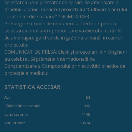
selectarea unui prestator de servicii de amenajare a
grădinii urbane, în cadrul proiectului ”Cultivarea aerului
Cultură
curat în mediile urbane” / ROMD00453
Prelungire termen de depunere a ofertelor pentru
Instituții
selectarea unui antreprenor care va executa lucrările
de amenajare gard verde în grădina urbană, în cadrul
de
proiectului
cultură
COMUNICAT DE PRESĂ: Elevii și preșcolarii din Ungheni
au celebrat Săptămâna Internațională de
Evenimente
Conștientizare a Compostului prin activități practice de
protecție a mediului
culturale
STATISTICA ACCESARI
Sport
Azi:
64
Structuri
Săptămâna curentă:
992
Luna curentă:
1146
și
Anul curent:
59674
baze