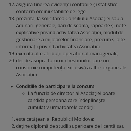
asigură ținerea evidenței contabile și statistice
Comisii
conform ordinii stabilite de lege;
de
prezintă, la solicitarea Consiliului Asociației sau a
Adunării generale, dări de seamă, rapoarte și note
specialitate
explicative privind activitatea Asociației, modul de
gestionare a mijloacelor financiare, precum și alte
Regulamentul
informații privind activitatea Asociației;
Consiliului
exercită alte atribuții operațional-manageriale;
decide asupra tuturor chestiunilor care nu
Calitate
constituie competența exclusivă a altor organe ale
Asociației.
și
Condițiile de participare la concurs.
integritate
La funcția de director al Asociației poate
candida persoana care îndeplinește
Servicii
cumulativ următoarele condiții:
Plăți
este cetățean al Republicii Moldova;
deține diplomă de studii superioare de licență sau
și