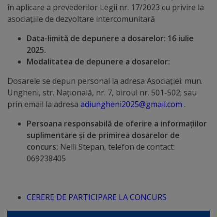
Rapoarte
în aplicare a prevederilor Legii nr. 17/2023 cu privire la
asociațiile de dezvoltare intercomunitară
Licitații
Data-limită de depunere a dosarelor: 16 iulie
2025.
Rezultate
Modalitatea de depunere a dosarelor:
Buget
Dosarele se depun personal la adresa Asociației: mun.
Ungheni, str. Națională, nr. 7, biroul nr. 501-502; sau
și
prin email la adresa
adiungheni2025@gmail.com
.
Taxe
Persoana responsabilă de oferire a informațiilor
locale
suplimentare și de primirea dosarelor de
concurs:
Nelli Stepan, telefon de contact:
Strategii
069238405
și
programe
CERERE DE PARTICIPARE LA CONCURS