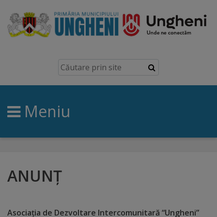
Ungheni
Prezentare
generală
Meniu
Simbolurile
orașului
Manual
brand
ANUNȚ
Orașe
înfrățite
Asociația de Dezvoltare Intercomunitară “Ungheni”