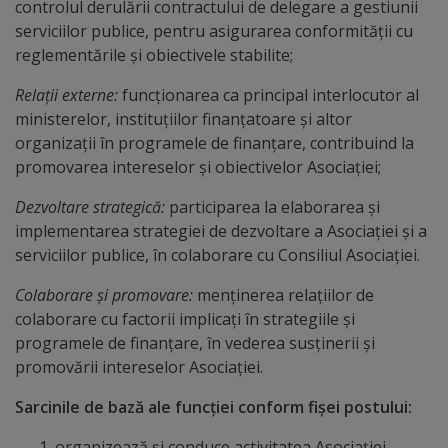
controlul derulării contractului de delegare a gestiunii
arhitecturale
serviciilor publice, pentru asigurarea conformității cu
reglementările și obiectivele stabilite;
Personalități
Relații externe:
funcționarea ca principal interlocutor al
marcante
ministerelor, instituțiilor finanțatoare și altor
organizații în programele de finanțare, contribuind la
Sportivi
promovarea intereselor și obiectivelor Asociației;
de
Dezvoltare strategică:
participarea la elaborarea și
performanță
implementarea strategiei de dezvoltare a Asociației și a
serviciilor publice, în colaborare cu Consiliul Asociației.
Orașul
Colaborare și promovare:
menținerea relațiilor de
în
colaborare cu factorii implicați în strategiile și
programele de finanțare, în vederea susținerii și
imagini
promovării intereselor Asociației.
Galerie
Sarcinile de bază ale funcției conform fișei postului:
video
organizează și conduce activitatea Asociației,