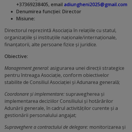
Diplome
+37369238405, email
adiungheni2025@gmail.com
de
Denumirea funcţiei: Director
Misiune:
Excelență
Directorul reprezintă Asociația în relațiile cu statul,
Ungheniul
organizațiile și instituțiile naționale/internaționale,
finanțatorii, alte persoane fizice și juridice.
turistic
Obiective:
Obiective
Management general
: asigurarea unei direcții strategice
turistice
pentru întreaga Asociație, conform obiectivelor
stabilite de Consiliul Asociației și Adunarea generală;
Sculpturi
Coordonare și implementare:
supravegherea și
(harta
implementarea deciziilor Consiliului și hotărârilor
Adunării generale, în cadrul activităților curente și a
sculpturilor)
gestionării personalului angajat;
Monumente
Supraveghere a contractului de delegare:
monitorizarea și