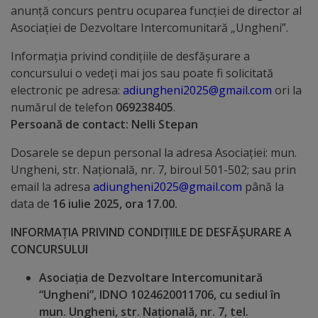
anunţă concurs pentru ocuparea funcţiei de director al
Distincții
Asociației de Dezvoltare Intercomunitară „Ungheni”.
Informaţia privind condiţiile de desfăşurare a
Cetățeni
concursului o vedeți mai jos sau poate fi solicitată
de
electronic pe adresa:
adiungheni2025@gmail.com
ori la
numărul de telefon
069238405
.
onoare
Persoană de contact: Nelli Stepan
Deținători
Dosarele se depun personal la adresa Asociației: mun.
Ungheni, str. Națională, nr. 7, biroul 501-502; sau prin
ai
email la adresa
adiungheni2025@gmail.com
până la
titlului
data de
16 iulie 2025, ora 17.00.
„Merite
INFORMAȚIA PRIVIND CONDIȚIILE DE DESFĂȘURARE A
CONCURSULUI
pentru
Asociația de Dezvoltare Intercomunitară
Ungheni”
“Ungheni”, IDNO 1024620011706, cu sediul în
mun. Ungheni, str. Națională, nr. 7, tel.