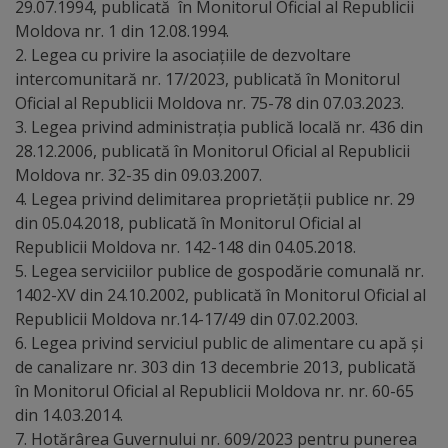
29.07.1994, publicată în Monitorul Oficial al Republicii
Moldova nr. 1 din 12.08.1994.
Dispoziții
2. Legea cu privire la asociațiile de dezvoltare
intercomunitară nr. 17/2023, publicată în Monitorul
Regulamente
Oficial al Republicii Moldova nr. 75-78 din 07.03.2023.
3. Legea privind administraţia publică locală nr. 436 din
Rapoarte
28.12.2006, publicată în Monitorul Oficial al Republicii
Moldova nr. 32-35 din 09.03.2007.
Consultări
4. Legea privind delimitarea proprietăţii publice nr. 29
din 05.04.2018, publicată în Monitorul Oficial al
publice
Republicii Moldova nr. 142-148 din 04.05.2018.
5. Legea serviciilor publice de gospodărie comunală nr.
Achiziții
1402-XV din 24.10.2002, publicată în Monitorul Oficial al
publice
Republicii Moldova nr.14-17/49 din 07.02.2003.
6. Legea privind serviciul public de alimentare cu apă şi
Rezultate/Atribuiri
de canalizare nr. 303 din 13 decembrie 2013, publicată
în Monitorul Oficial al Republicii Moldova nr. nr. 60-65
din 14.03.2014.
Planuri/
7. Hotărârea Guvernului nr. 609/2023 pentru punerea