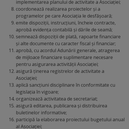
implementarea planului de activitate a Asociației;
Regulamentul
coordonează realizarea proiectelor și a
programelor pe care Asociația le desfășoară;
de
emite dispoziții, instrucțiuni, încheie contracte,
funcționare
aprobă evidența contabilă și dările de seamă;
semnează dispoziții de plată, rapoarte financiare
Integritate
și alte documente cu caracter fiscal și financiar;
aprobă, cu acordul Adunării generale, atragerea
și
de mijloace financiare suplimentare necesare
calitate
pentru asigurarea activității Asociației;
asigură ținerea registrelor de activitate a
Asociației;
Consiliul
aplică sancțiuni disciplinare în conformitate cu
Municipal
legislația în vigoare;
organizează activitatea de secretariat;
Secretar
asigură editarea, publicarea și distribuirea
buletinelor informative;
Consilieri
participă la elaborarea proiectului bugetului anual
al Asociației;