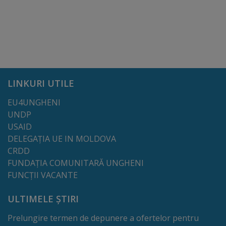
proiect
deșeuri
Adoptă
un
LINKURI UTILE
spațiu
EU4UNGHENI
verde
UNDP
USAID
Educație
DELEGAȚIA UE IN MOLDOVA
CRDD
Instituții
FUNDAȚIA COMUNITARĂ UNGHENI
FUNCȚII VACANTE
preșcolare
ULTIMELE ȘTIRI
Instituții
Prelungire termen de depunere a ofertelor pentru
preuniversitare