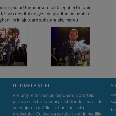
municipiului Ungheni șefului Delegației Uniunii
S, va constitui un gest de gratitudine pentru
heni, prin ajutoare substanțiale, mereu.
ULTIMELE ȘTIRI
S
Azi
Prelungire termen de depunere a ofertelor
pentru selectarea unui prestator de servicii de
Să
amenajare a grădinii urbane, în cadrul
Lun
proiectului ”Cultivarea aerului curat în mediile