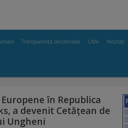
Servicii
Transparență decizională
Utile
Noutăți
 Europene în Republica
ks, a devenit Cetățean de
ui Ungheni