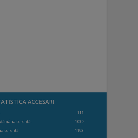
TATISTICA ACCESARI
:
111
ptămâna curentă:
1039
a curentă:
1193