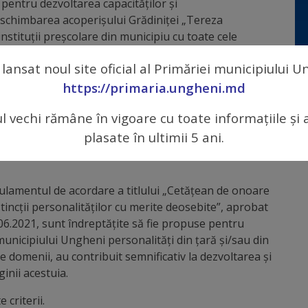
 pentru dezvoltarea capacităților și
e schimbarea acoperișului Grădiniței „Tereza
nstituții preșcolare din municipiu cu toate cele
orului; de construcția rețelelor de canalizare;
 lansat noul site oficial al Primăriei municipiului 
ansformarea municipiului Ungheni într-un oraș
nute de Uniunea Europeană absolut dezinteresat poate
https://primaria.ungheni.md
ul vechi rămâne în vigoare cu toate informațiile și 
gația Uniunii Europene în Republica Moldova a fost
plasate în ultimii 5 ani.
e frecvent în Ungheni și care a susținut toate
gulamentul de асоrdаrе а titlului „Сеtățean de оnоаrе
istincții personalităților cu merite deosebite”, aprobat
.06.2021, sunt îndreptățite să fie propuse pentru
municipiului Ungheni personalități din țară și/sau din
ite domenii, au contribuit semnificativ la dezvoltarea și
inii acestuia.
 criterii.