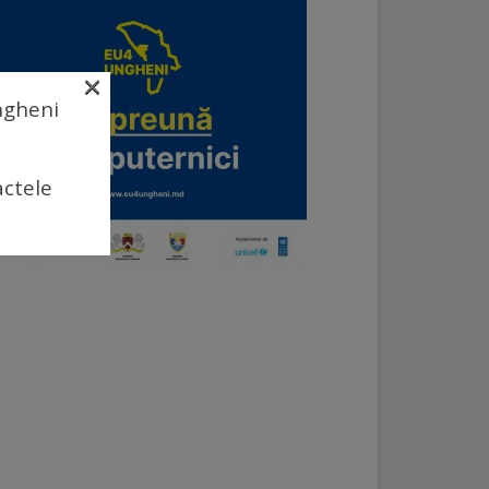
×
Ungheni
actele