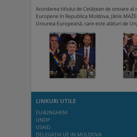
arhitecturale
Acordarea titlului de Cetățean de onoare al 
Europene în Republica Moldova, Jānis MAŽEIK
Personalități
Uniunea Europeană, care este alături de Ung
marcante
Sportivi
de
performanță
Orașul
în
LINKURI UTILE
imagini
EU4UNGHENI
UNDP
Galerie
USAID
video
DELEGAȚIA UE IN MOLDOVA