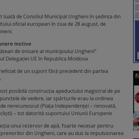
ost luată de Consiliul Municipal Ungheni în ședința din
tului oficial european în ziua de 28 august, de
ameni.
unere motive
tățean de onoare al municipiului Ungheni”
ul Delegației UE în Republica Moldova
eneficiat de un suport fără precedent din partea
.
fost posibilă construcția apeductului magistral de pe
punctele de vedere, iar spărturile erau la ordinea
t de nerecunoscut (Piața Independenței – renovată,
cliști) – tot datorită suportului Uniunii Europene.
ucția unui rezervor de apă, foarte necesar pentru
reprenorilor din Ungheni, care au dus la impulsionarea