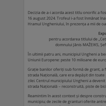
Distincții
Decizia de a-i acorda acest titlu onorific a f
16 august 2024. Trofeul i-a fost înmânat înal
Cetățeni
Hramul Ungheniului, în prezența a mii de o
de
Exp
onoare
pentru acordarea titlului de „Ce
domnului Jānis MAŽEIKS, Șef
Deținători
În ultimii patru ani, municipiul Ungheni a b
ai
Uniunii Europene: peste 10 milioane de euro
titlului
Grație banilor oferiți sub formă de grant, a 
strada Națională, care era depășit din toate 
„Merite
zilei. Centrul municipiului Ungheni a deveni
pentru
strada Națională – reconstruită, piste de bici
Ungheni”
Reamintim în acest context și despre constr
municipiu; de zecile de granturi oferite ant