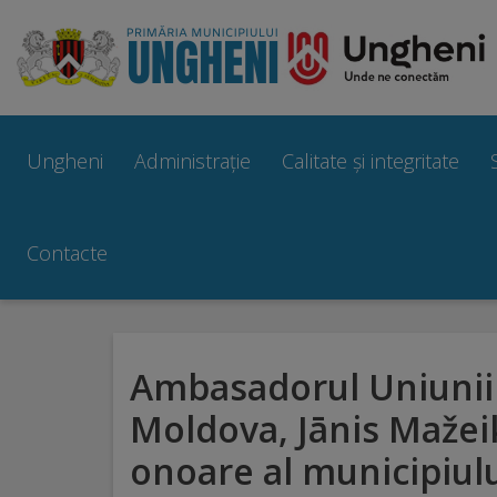
Ungheni
Prezentare
Ungheni
Administrație
Calitate și integritate
generală
Simbolurile
Contacte
orașului
Manual
Ambasadorul Uniunii
brand
Moldova, Jānis Mažei
Orașe
onoare al municipiul
înfrățite