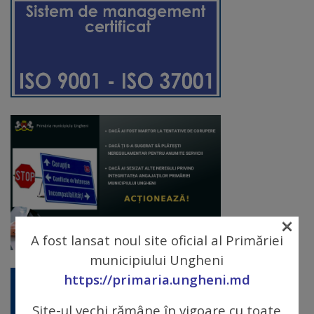
Diplome
de
Excelență
Ungheniul
turistic
Obiective
turistice
Sculpturi
×
(harta
A fost lansat noul site oficial al Primăriei
sculpturilor)
municipiului Ungheni
https://primaria.ungheni.md
Monumente
Site-ul vechi rămâne în vigoare cu toate