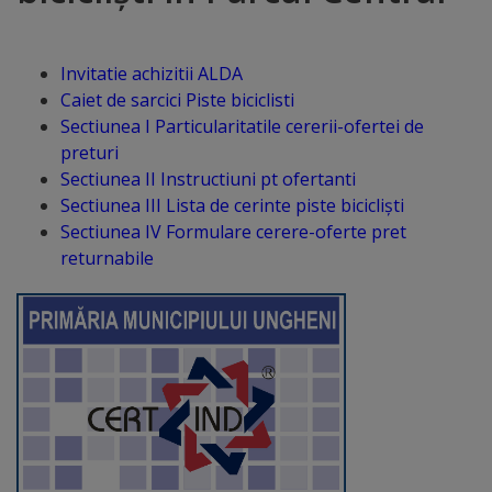
Distincții
Invitatie achizitii ALDA
Cetățeni
Caiet de sarcici Piste biciclisti
Sectiunea I Particularitatile cererii-ofertei de
de
preturi
onoare
Sectiunea II Instructiuni pt ofertanti
Sectiunea III Lista de cerinte piste bicicliști
Sectiunea IV Formulare cerere-oferte pret
Deținători
returnabile
ai
titlului
„Merite
pentru
Ungheni”