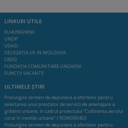
Galerii
foto
LINKURI UTILE
EU4UNGHENI
Administrație
UNDP
USAID
Primărie
DELEGAȚIA UE IN MOLDOVA
CRDD
Primar
FUNDAȚIA COMUNITARĂ UNGHENI
FUNCȚII VACANTE
Viceprimari
ULTIMELE ȘTIRI
Organigrama
Prelungire termen de depunere a ofertelor pentru
selectarea unui prestator de servicii de amenajare a
Aparatul
grădinii urbane, în cadrul proiectului ”Cultivarea aerului
curat în mediile urbane” / ROMD00453
primăriei
Prelungire termen de depunere a ofertelor pentru