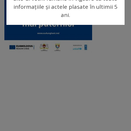
arhitecturale
informațiile și actele plasate în ultimii 5
ani.
Personalități
marcante
Sportivi
de
performanță
Orașul
în
imagini
Galerie
video