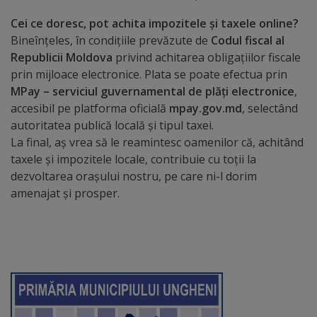
Comisii
Cei ce doresc, pot achita impozitele și taxele online?
de
Bineînțeles, în condițiile prevăzute de
Codul fiscal al
Republicii Moldova
privind achitarea obligațiilor fiscale
specialitate
prin mijloace electronice. Plata se poate efectua prin
MPay – serviciul guvernamental de plăți electronice
,
Regulamentul
accesibil pe platforma oficială
mpay.gov.md
, selectând
Consiliului
autoritatea publică locală și tipul taxei.
La final, aș vrea să le reamintesc oamenilor că, achitând
taxele și impozitele locale, contribuie cu toții la
Calitate
dezvoltarea orașului nostru, pe care ni-l dorim
și
amenajat și prosper.
integritate
Servicii
Plăți
și