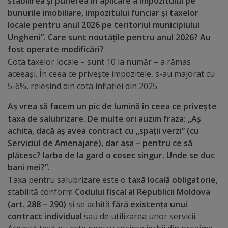
Diplome
stabilirea și punerea în aplicare a impozitului pe
bunurile imobiliare, impozitului funciar și taxelor
de
locale pentru anul 2026 pe teritoriul municipiului
Excelență
Ungheni”. Care sunt noutățile pentru anul 2026? Au
fost operate modificări?
Ungheniul
Cota taxelor locale – sunt 10 la număr – a rămas
aceeași. În ceea ce privește impozitele, s-au majorat cu
turistic
5-6%, reieșind din cota inflației din 2025.
Obiective
Aș vrea să facem un pic de lumină în ceea ce privește
taxa de salubrizare. De multe ori auzim fraza: „Aș
turistice
achita, dacă aș avea contract cu „spații verzi” (cu
Serviciul de Amenajare), dar așa – pentru ce să
Sculpturi
plătesc? Iarba de la gard o cosec singur. Unde se duc
bani mei?”.
(harta
Taxa pentru salubrizare este o
taxă locală obligatorie
,
sculpturilor)
stabilită conform
Codului fiscal al Republicii Moldova
(art. 288 – 290)
și se achită
fără existența unui
Monumente
contract individual
sau de utilizarea unor servicii.