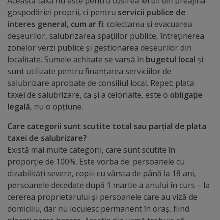
Această taxă nu este pentru cosirea ierbii din preajma
arhitecturale
gospodăriei proprii, ci pentru
servicii publice de
interes general, cum ar fi
: colectarea și evacuarea
Personalități
deșeurilor, salubrizarea spațiilor publice, întreținerea
marcante
zonelor verzi publice și gestionarea deșeurilor din
localitate. Sumele achitate se varsă în
bugetul local
și
sunt utilizate pentru finanțarea serviciilor de
Sportivi
salubrizare aprobate de consiliul local. Repet: plata
de
taxei de salubrizare, ca și a celorlalte, este o
obligație
legală
, nu o opțiune.
performanță
Care categorii sunt scutite total sau parțial de plata
Orașul
taxei de salubrizare?
Există mai multe categorii, care sunt scutite în
în
proporție de 100%. Este vorba de: persoanele cu
imagini
dizabilități severe, copiii cu vârsta de până la 18 ani,
persoanele decedate după 1 martie a anului în curs – la
Galerie
cererea proprietarului și persoanele care au viză de
domiciliu, dar nu locuiesc permanent în oraș, fiind
video