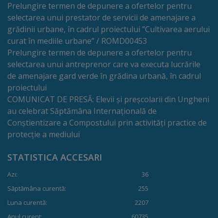
Rapoarte
Prelungire termen de depunere a ofertelor pentru
selectarea unui prestator de servicii de amenajare a
Licitații
grădinii urbane, în cadrul proiectului ”Cultivarea aerului
curat în mediile urbane” / ROMD00453
Prelungire termen de depunere a ofertelor pentru
Rezultate
selectarea unui antreprenor care va executa lucrările
de amenajare gard verde în grădina urbană, în cadrul
Buget
proiectului
și
COMUNICAT DE PRESĂ: Elevii și preșcolarii din Ungheni
au celebrat Săptămâna Internațională de
Taxe
Conștientizare a Compostului prin activități practice de
locale
protecție a mediului
Strategii
STATISTICA ACCESARI
și
Azi:
36
Săptămâna curentă:
255
programe
Luna curentă:
2207
Anul curent:
60735