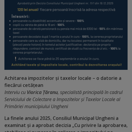
Distincții
Cetățeni
de
onoare
Deținători
ai
Achitarea impozitelor și taxelor locale – o datorie a
titlului
fiecărui cetățean
Interviu cu
Viorica Țăranu
, specialistă principală în cadrul
„Merite
Serviciului de Colectare a Impozitelor și Taxelor Locale al
pentru
Primăriei municipiului Ungheni
Ungheni”
La finele anului 2025, Consiliul Municipal Ungheni a
examinat și a aprobat decizia „Cu privire la aprobarea,