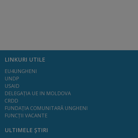
Dispoziții
Regulamente
Rapoarte
Consultări
LINKURI UTILE
publice
EU4UNGHENI
UNDP
Achiziții
USAID
DELEGAȚIA UE IN MOLDOVA
publice
CRDD
FUNDAȚIA COMUNITARĂ UNGHENI
Rezultate/Atribuiri
FUNCȚII VACANTE
Planuri/
ULTIMELE ȘTIRI