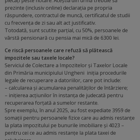
plecați peste hotare. Aceștia din urmă trebuie să
prezinte (inclusiv online) declarația pe propria
Galerii
răspundere, contractul de muncă, certificatul de studii
foto
cu frecvența de zi sau alt act justificativ.
Totodată, sunt scutite parțial, cu 50%, persoanele de
vârstă pensionară cu pensia mai mică de 6300 lei.
Administrație
Ce riscă persoanele care refuză să plătească
Primărie
impozitele sau taxele locale?
Serviciul de Colectare a Impozitelor și Taxelor Locale
Primar
din Primăria municipiului Ungheni iniția procedurile
legale de recuperare a datoriilor, care pot include:
Viceprimari
– calcularea și acumularea penalităților de întârziere;
– inițierea acțiunilor în instanța de judecată pentru
recuperarea forțată a sumelor restante.
Organigrama
Spre exemplu, în anul 2025, au fost expediate 3959 de
somații pentru persoanele fizice care au admis restanțe
Aparatul
la plata impozitului pe bunurile imobiliare și 4023 –
primăriei
pentru cei ce au admis restanțe la plata taxei de