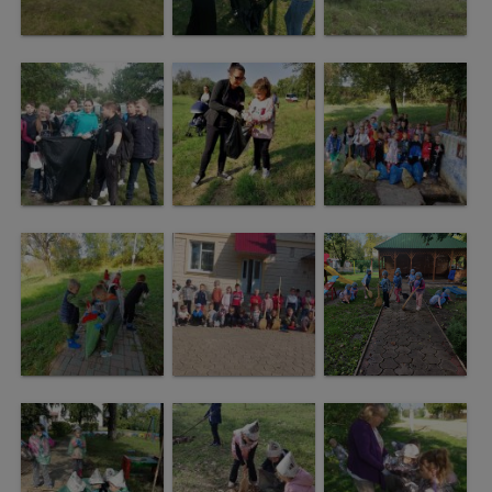
Regulamentul
de
funcționare
Integritate
și
calitate
Consiliul
Municipal
Secretar
Consilieri