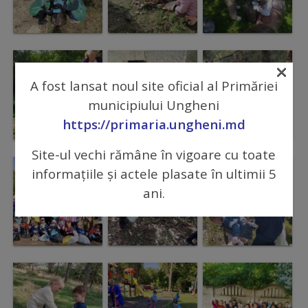
Comisii
de
specialitate
×
A fost lansat noul site oficial al Primăriei
Regulamentul
municipiului Ungheni
Consiliului
https://primaria.ungheni.md
Site-ul vechi rămâne în vigoare cu toate
Calitate
informațiile și actele plasate în ultimii 5
și
ani.
integritate
Servicii
Plăți
și