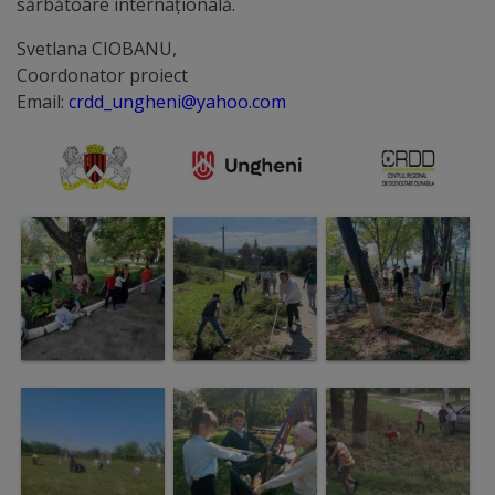
sărbătoare internațională.
Galerii
Svetlana CIOBANU,
Coordonator proiect
foto
Email:
crdd_ungheni@yahoo.com
Administrație
Primărie
Primar
Viceprimari
Organigrama
Aparatul
primăriei