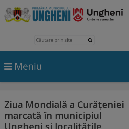
Ungheni
Prezentare
generală
Meniu
Simbolurile
orașului
Manual
brand
Ziua Mondială a Curățeniei
marcată în municipiul
Orașe
Ungheni și localitățile
înfrățite