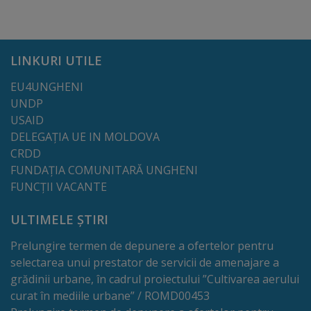
Deplasări
Bugetare
participativă
LINKURI UTILE
EU4UNGHENI
Utile
UNDP
USAID
Transport
DELEGAȚIA UE IN MOLDOVA
CRDD
Rețeaua
FUNDAȚIA COMUNITARĂ UNGHENI
FUNCȚII VACANTE
transportului
public
ULTIMELE ȘTIRI
Prelungire termen de depunere a ofertelor pentru
Lista
selectarea unui prestator de servicii de amenajare a
stațiilor
grădinii urbane, în cadrul proiectului ”Cultivarea aerului
curat în mediile urbane” / ROMD00453
de