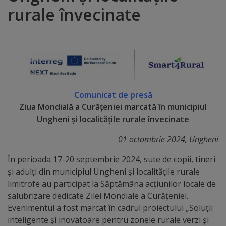
rurale învecinate
Distincții
Cetățeni
de
onoare
Comunicat de presă
Deținători
Ziua Mondială a Curățeniei marcată în municipiul
Ungheni și localitățile rurale învecinate
ai
01 octombrie 2024, Ungheni
titlului
În perioada 17-20 septembrie 2024, sute de copii, tineri
„Merite
și adulți din municipiul Ungheni și localitățile rurale
pentru
limitrofe au participat la Săptămâna acțiunilor locale de
salubrizare dedicate Zilei Mondiale a Curățeniei.
Ungheni”
Evenimentul a fost marcat în cadrul proiectului „Soluții
inteligente și inovatoare pentru zonele rurale verzi și