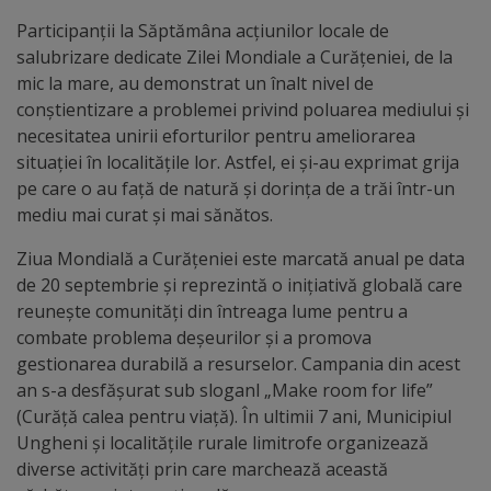
arhitecturale
Participanții la Săptămâna acțiunilor locale de
salubrizare dedicate Zilei Mondiale a Curățeniei, de la
Personalități
mic la mare, au demonstrat un înalt nivel de
marcante
conștientizare a problemei privind poluarea mediului și
necesitatea unirii eforturilor pentru ameliorarea
Sportivi
situației în localitățile lor. Astfel, ei și-au exprimat grija
pe care o au față de natură și dorința de a trăi într-un
de
mediu mai curat și mai sănătos.
performanță
Ziua Mondială a Curățeniei este marcată anual pe data
de 20 septembrie și reprezintă o inițiativă globală care
Orașul
reunește comunități din întreaga lume pentru a
în
combate problema deșeurilor și a promova
gestionarea durabilă a resurselor. Campania din acest
imagini
an s-a desfășurat sub sloganl „Make room for life”
(Curăță calea pentru viață). În ultimii 7 ani, Municipiul
Galerie
Ungheni și localitățile rurale limitrofe organizează
diverse activități prin care marchează această
video