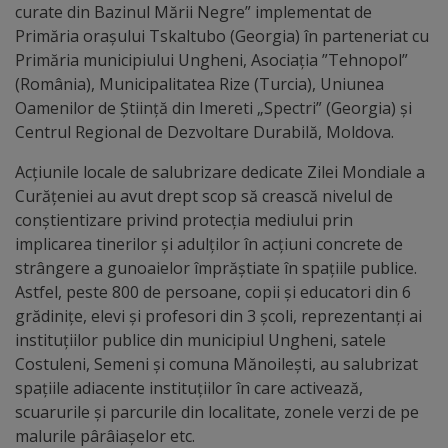
Diplome
curate din Bazinul Mării Negre” implementat de
de
Primăria orașului Tskaltubo (Georgia) în parteneriat cu
Primăria municipiului Ungheni, Asociația ”Tehnopol”
Excelență
(România), Municipalitatea Rize (Turcia), Uniunea
Oamenilor de Știință din Imereti „Spectri” (Georgia) și
Ungheniul
Centrul Regional de Dezvoltare Durabilă, Moldova.
turistic
Acțiunile locale de salubrizare dedicate Zilei Mondiale a
Curățeniei au avut drept scop să crească nivelul de
Obiective
conștientizare privind protecția mediului prin
turistice
implicarea tinerilor și adulților în acțiuni concrete de
strângere a gunoaielor împrăștiate în spațiile publice.
Astfel, peste 800 de persoane, copii și educatori din 6
Sculpturi
grădinițe, elevi și profesori din 3 școli, reprezentanți ai
(harta
instituțiilor publice din municipiul Ungheni, satele
Costuleni, Semeni și comuna Mănoilești, au salubrizat
sculpturilor)
spațiile adiacente instituțiilor în care activează,
scuarurile și parcurile din localitate, zonele verzi de pe
Monumente
malurile pârâiașelor etc.