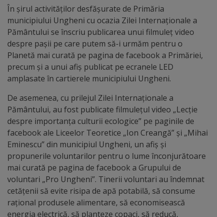
În șirul activităților desfășurate de Primăria
tarife
municipiului Ungheni cu ocazia Zilei Internaționale a
Pământului se înscriu publicarea unui filmuleț video
Înscrierea
despre pașii pe care putem să-i urmăm pentru o
Planetă mai curată pe pagina de facebook a Primăriei,
copiilor
precum și a unui afiș publicat pe ecranele LED
în
amplasate în cartierele municipiului Ungheni.
grădiniță/Plăți
De asemenea, cu prilejul Zilei Internaționale a
Pământului, au fost publicate filmulețul video „Lecție
Înterprinderi
despre importanța culturii ecologice” pe paginile de
facebook ale Liceelor Teoretice „Ion Creangă” și „Mihai
municipale
Eminescu” din municipiul Ungheni, un afiș și
propunerile voluntarilor pentru o lume înconjurătoare
Comgaz-
mai curată pe pagina de facebook a Grupului de
Plus
voluntari „Pro Ungheni”. Tinerii voluntari au îndemnat
cetățenii să evite risipa de apă potabilă, să consume
Modele
rațional produsele alimentare, să economisească
energia electrică, să planteze copaci, să reducă,