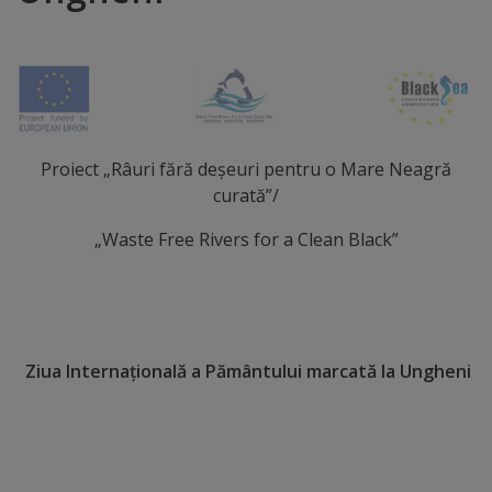
Distincții
Cetățeni
de
Proiect „Râuri fără deșeuri pentru o Mare Neagră
onoare
curată”/
Deținători
„Waste Free Rivers for a Clean Black”
ai
titlului
„Merite
Ziua Internațională a Pământului marcată la Ungheni
pentru
Ungheni”