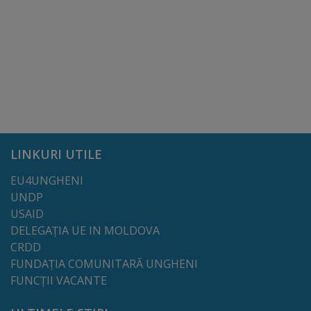
Deplasări
Bugetare
participativă
Utile
Transport
LINKURI UTILE
Rețeaua
EU4UNGHENI
transportului
UNDP
USAID
public
DELEGAȚIA UE IN MOLDOVA
CRDD
Lista
FUNDAȚIA COMUNITARĂ UNGHENI
stațiilor
FUNCȚII VACANTE
de