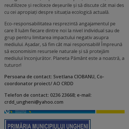
de
reutilizeze și recilceze deșeurile și să discute cât mai des
cerere
cu cei apropiați despre situația ecologică actuală.
Eco-responsabilitatea resprezintă angajamentul pe
Arhitectură
care îl luăm fiecare dintre noi la nivel individual sau de
și
grup pentru limitarea impactului negativ asupra
mediului. Așadar, să fim cât mai responsabili! Împreună
urbanism
să economisim resursele naturale și să protejăm
mediului înconjurător. Planeta Pământ este a noastră, a
Transparență
tuturor!
decizională
Persoana de contact: Svetlana CIOBANU, Co-
coordonator proiect/ AO CRDD
Proiecte
Telefon de contact: 0236 23668; e-mail:
de
crdd_ungheni@yahoo.com
decizii
Decizii