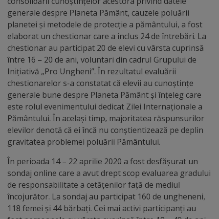
consolidării cunoștințelor acestora privind datele
generale despre Planeta Pământ, cauzele poluării
Galerii
planetei și metodele de protecție a pământului, a fost
foto
elaborat un chestionar care a inclus 24 de întrebări. La
chestionar au participat 20 de elevi cu vârsta cuprinsă
între 16 – 20 de ani, voluntari din cadrul Grupului de
Administrație
Inițiativă „Pro Ungheni”. În rezultatul evaluării
chestionarelor s-a constatat că elevii au cunoștințe
Primărie
generale bune despre Planeta Pământ și înțeleg care
este rolul evenimentului dedicat Zilei Internaționale a
Primar
Pământului. În același timp, majoritatea răspunsurilor
elevilor denotă că ei încă nu conștientizează pe deplin
Viceprimari
gravitatea problemei poluării Pământului.
În perioada 14 – 22 aprilie 2020 a fost desfășurat un
Organigrama
sondaj online care a avut drept scop evaluarea gradului
de responsabilitate a cetățenilor față de mediul
Aparatul
încojurător. La sondaj au participat 160 de ungheneni,
primăriei
118 femei și 44 bărbați. Cei mai activi participanți au