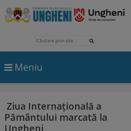
Ungheni
Prezentare
generală
Meniu
Simbolurile
orașului
Manual
brand
Ziua Internațională a
Pământului marcată la
Orașe
Ungheni
înfrățite