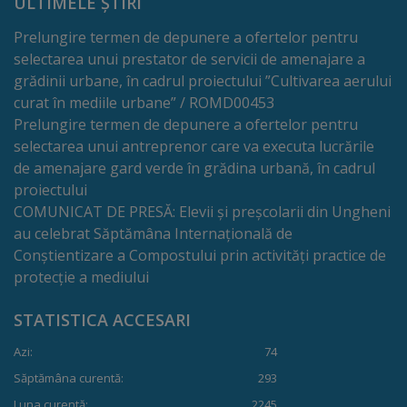
ULTIMELE ȘTIRI
transport
Prelungire termen de depunere a ofertelor pentru
public
selectarea unui prestator de servicii de amenajare a
grădinii urbane, în cadrul proiectului ”Cultivarea aerului
Parcări
curat în mediile urbane” / ROMD00453
Prelungire termen de depunere a ofertelor pentru
selectarea unui antreprenor care va executa lucrările
Date
de amenajare gard verde în grădina urbană, în cadrul
de
proiectului
COMUNICAT DE PRESĂ: Elevii și preșcolarii din Ungheni
contact
au celebrat Săptămâna Internațională de
administrator
Conștientizare a Compostului prin activități practice de
protecție a mediului
rute
STATISTICA ACCESARI
Drumuri
Azi:
74
și
Săptămâna curentă:
293
străzi
Luna curentă:
2245