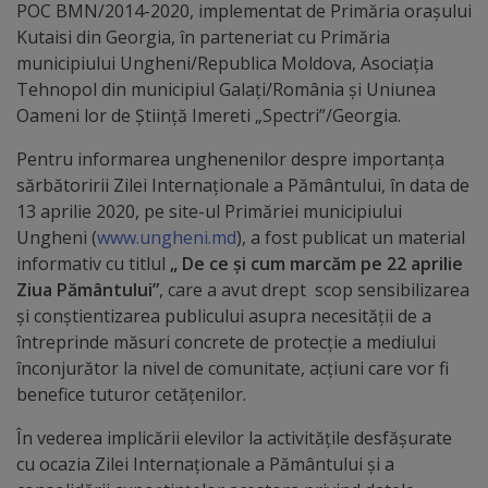
arhitecturale
POC BMN/2014-2020, implementat de Primăria orașului
Kutaisi din Georgia, în parteneriat cu Primăria
municipiului Ungheni/Republica Moldova, Asociația
Personalități
Tehnopol din municipiul Galați/România și Uniunea
marcante
Oameni lor de Știinţă Imereti „Spectri”/Georgia.
Pentru informarea unghenenilor despre importanța
Sportivi
sărbătoririi Zilei Internaționale a Pământului, în data de
de
13 aprilie 2020, pe site-ul Primăriei municipiului
Ungheni (
www.ungheni.md
), a fost publicat un material
performanță
informativ cu titlul
„
De ce și cum marcăm pe 22 aprilie
Ziua Pământului”
, care a avut drept scop sensibilizarea
Orașul
și conștientizarea publicului asupra necesității de a
în
întreprinde măsuri concrete de protecție a mediului
înconjurător la nivel de comunitate, acțiuni care vor fi
imagini
benefice tuturor cetățenilor.
Galerie
În vederea implicării elevilor la activitățile desfășurate
cu ocazia Zilei Internaționale a Pământului și a
video