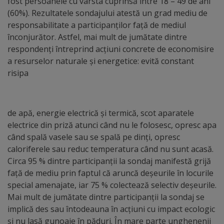
fost persoanele cu vârsta cuprinsă între 18 – 49 de ani
Regulamentul
(60%). Rezultatele sondajului atestă un grad mediu de
responsabilitate a participanților față de mediul
de
înconjurător. Astfel, mai mult de jumătate dintre
funcționare
respondenți întreprind acțiuni concrete de economisire
a resurselor naturale și energetice: evită constant
risipa
Integritate
și
calitate
de apă, energie electrică și termică, scot aparatele
electrice din priză atunci când nu le folosesc, opresc apa
Consiliul
când spală vasele sau se spală pe dinți, opresc
caloriferele sau reduc temperatura când nu sunt acasă.
Municipal
Circa 95 % dintre participanții la sondaj manifestă grijă
față de mediu prin faptul că aruncă deșeurile în locurile
Secretar
special amenajate, iar 75 % colectează selectiv deșeurile.
Mai mult de jumătate dintre participanții la sondaj se
Consilieri
implică des sau întodeauna în acțiuni cu impact ecologic
și nu lasă gunoaie în păduri. În mare parte unghenenii