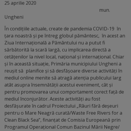
Diplome
25 aprilie 2020
de
mun.
Ungheni
Excelență
În condițiile actuale, create de pandemia COVID-19 în
Ungheniul
țara noastră și pe întreg globul pământesc, în acest an
Ziua Internațională a Pământului nu a putut fi
turistic
sărbătorită la scară largă, cu implicarea directă a
cetățenilor la nivel local, național și internațional. Chiar
Obiective
și în această situație, Primăria municipiului Ungheni a
reușit să planifice și să desfășoare diverse activități în
turistice
mediul online menite să atragă atenția publicului larg
atât asupra însemnătății acestui eveniment, cât și
Sculpturi
pentru promovarea unui comportament corect față de
(harta
mediul înconjurător. Aceste activități au fost
desfășurate în cadrul Proiectului „Râuri fără deșeuri
sculpturilor)
pentru o Mare Neagră curată/Waste Free Rivers for a
Clean Black Sea”, finanțat de Comisia Europeană prin
Monumente
Programul Operațional Comun Bazinul Mării Negre/