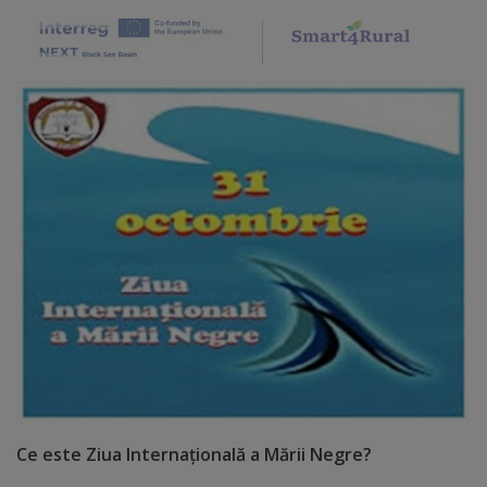
Distincții
Cetățeni
de
onoare
Deținători
ai
titlului
„Merite
pentru
Ungheni”
Ce este Ziua Internațională a Mării Negre?