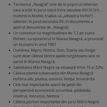
Termenul „Neagră” vine de la poporul cimerian
Regulamentul
care a trăit în jurul mării între secolele XVI-XI î.Hr.,
de
numind-o
Axaina
, tradus ca „albastru închis”(
ulterior, în jurul secolului XV, în documente a
funcționare
apărut denumirea de „Neagră)
Un cutremur cu magnitudinea de 7,2 pe scara
Integritate
Richter, cu epicentrul în Marea Neagră, a provocat
și
un tsunami în anul 1901
Dunărea, Nipru, Nistru, Don, Scaria sau Enige
calitate
sunt doar câteva dintre apele curgătoare care se
varsă în Marea Neagră;
Consiliul
Salinitatea Mării Negre se situează între 15 și 22%;
Câteva plante subacvatice din Marea Neagră:
Municipal
nufărul alb, plutica, cosorul, lintița, broscărița
Cele mai importante specii de pești din
Secretar
perspectivă economică: scrumbia, pălămida,
nisetrul, morunul, hamsia
Consilieri
Câteva porturi importante din jurul Mării Negre: