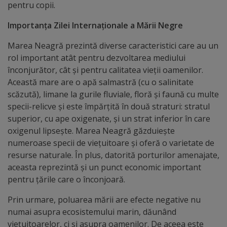
arhitecturale
pentru copii.
Importanța Zilei Internaționale a Mării Negre
Personalități
Marea Neagră prezintă diverse caracteristici care au un
marcante
rol important atât pentru dezvoltarea mediului
înconjurător, cât și pentru calitatea vieții oamenilor.
Sportivi
Această mare are o apă salmastră (cu o salinitate
de
scăzută), limane la gurile fluviale, floră și faună cu multe
specii-relicve și este împărțită în două straturi: stratul
performanță
superior, cu ape oxigenate, și un strat inferior în care
oxigenul lipsește. Marea Neagră găzduiește
Orașul
numeroase specii de viețuitoare și oferă o varietate de
resurse naturale. În plus, datorită porturilor amenajate,
în
aceasta reprezintă și un punct economic important
imagini
pentru țările care o înconjoară.
Prin urmare, poluarea mării are efecte negative nu
Galerie
numai asupra ecosistemului marin, dăunând
video
viețuitoarelor, ci și asupra oamenilor. De aceea este