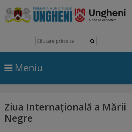
Ungheni
Prezentare
generală
Meniu
Simbolurile
orașului
Manual
brand
Ziua Internațională a Mării
Negre
Orașe
înfrățite