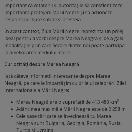
important ca cetățenii și autoritățile să conștientizeze
Galerii
importanța protejării Mării Negre și să acționeze
responsabil spre salvarea acesteia.
foto
În acest context, Ziua Mării Negre reprezintă un prilej
Administrație
ideal pentru a vorbi despre Marea Neagră și de a găsi
modalitățile prin care fiecare dintre noi poate participa
Primărie
la ameliorarea mediului marin.
Curiozități despre Marea Neagră
Primar
Iată câteva informații interesante despre Marea
Viceprimari
Neagră, pe care le împărtășim cu prilejul celebrării Zilei
Internaționale a Mării Negre:
Organigrama
2
Marea Neagră are o suprafață de 413 488 km
Adâncimea maximă a Mării Negre este de 2 258 m
Aparatul
Cele șase țări care se învecinează cu Marea
Neagră sunt Bulgaria, Georgia, România, Rusia,
primăriei
Turcia și Ucraina