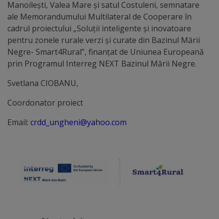
Manoilești, Valea Mare și satul Costuleni, semnatare
tarife
ale Memorandumului Multilateral de Cooperare în
cadrul proiectului „Soluții inteligente și inovatoare
Înscrierea
pentru zonele rurale verzi și curate din Bazinul Mării
Negre- Smart4Rural”, finanțat de Uniunea Europeană
copiilor
prin Programul Interreg NEXT Bazinul Mării Negre.
în
Svetlana CIOBANU,
grădiniță/Plăți
Coordonator proiect
Înterprinderi
Email:
crdd_ungheni@yahoo.com
municipale
Comgaz-
Plus
Modele