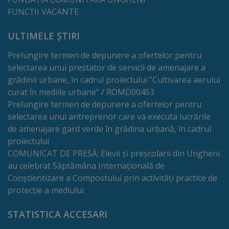
FUNCȚII VACANTE
transport
public
ULTIMELE ȘTIRI
Prelungire termen de depunere a ofertelor pentru
Parcări
selectarea unui prestator de servicii de amenajare a
grădinii urbane, în cadrul proiectului ”Cultivarea aerului
Date
curat în mediile urbane” / ROMD00453
de
Prelungire termen de depunere a ofertelor pentru
selectarea unui antreprenor care va executa lucrările
contact
de amenajare gard verde în grădina urbană, în cadrul
administrator
proiectului
COMUNICAT DE PRESĂ: Elevii și preșcolarii din Ungheni
rute
au celebrat Săptămâna Internațională de
Conștientizare a Compostului prin activități practice de
Drumuri
protecție a mediului
și
STATISTICA ACCESARI
străzi