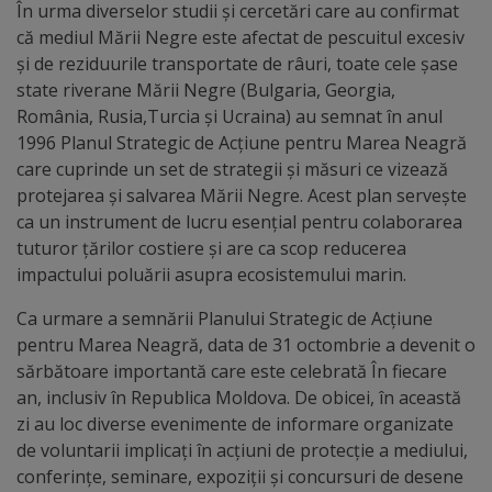
Diplome
În urma diverselor studii și cercetări care au confirmat
de
că mediul Mării Negre este afectat de pescuitul excesiv
și de reziduurile transportate de râuri, toate cele șase
Excelență
state riverane Mării Negre (Bulgaria, Georgia,
România, Rusia,Turcia și Ucraina) au semnat în anul
Ungheniul
1996 Planul Strategic de Acțiune pentru Marea Neagră
care cuprinde un set de strategii și măsuri ce vizează
turistic
protejarea și salvarea Mării Negre. Acest plan servește
ca un instrument de lucru esențial pentru colaborarea
Obiective
tuturor țărilor costiere și are ca scop reducerea
turistice
impactului poluării asupra ecosistemului marin.
Ca urmare a semnării Planului Strategic de Acțiune
Sculpturi
pentru Marea Neagră, data de 31 octombrie a devenit o
(harta
sărbătoare importantă care este celebrată În fiecare
an, inclusiv în Republica Moldova. De obicei, în această
sculpturilor)
zi au loc diverse evenimente de informare organizate
de voluntarii implicați în acțiuni de protecție a mediului,
Monumente
conferințe, seminare, expoziții și concursuri de desene