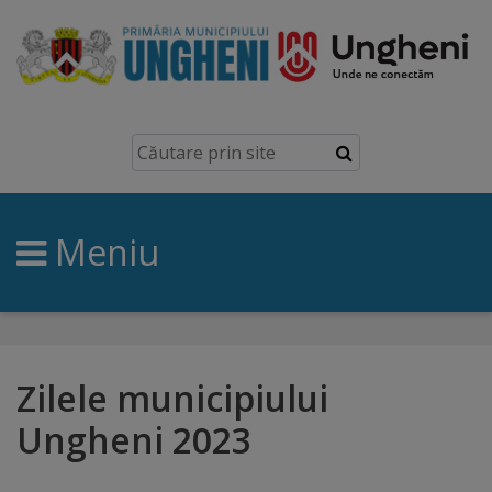
Ungheni
Prezentare
generală
Meniu
Simbolurile
orașului
Manual
brand
Zilele municipiului
Ungheni 2023
Orașe
înfrățite