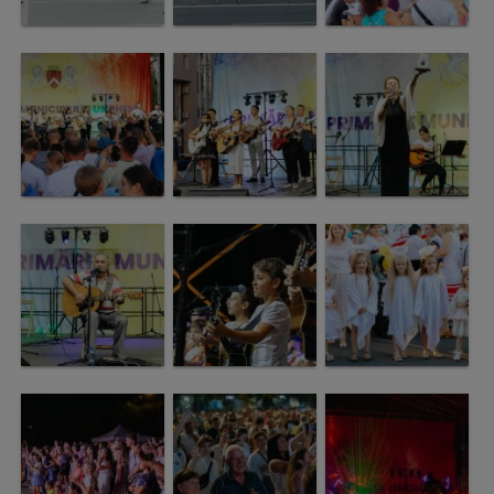
arhitecturale
Personalități
marcante
Sportivi
de
performanță
Orașul
în
imagini
Galerie
video