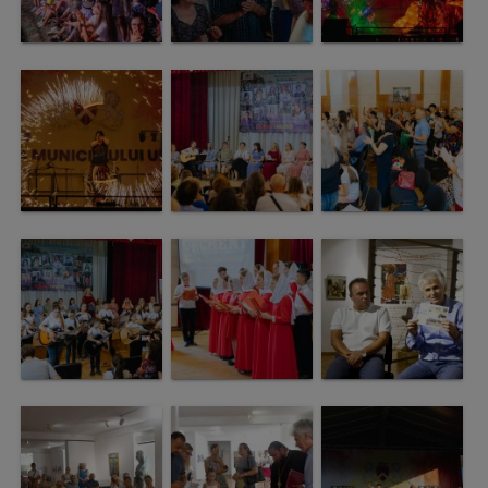
Galerii
foto
Administrație
Primărie
Primar
Viceprimari
Organigrama
Aparatul
primăriei