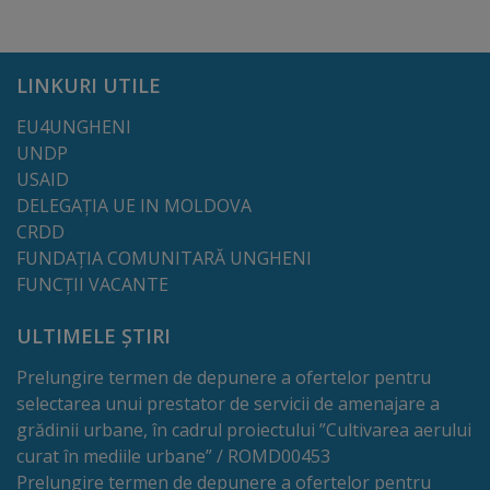
Dispoziții
LINKURI UTILE
Regulamente
EU4UNGHENI
Rapoarte
UNDP
USAID
DELEGAȚIA UE IN MOLDOVA
Consultări
CRDD
publice
FUNDAȚIA COMUNITARĂ UNGHENI
FUNCȚII VACANTE
Achiziții
ULTIMELE ȘTIRI
publice
Prelungire termen de depunere a ofertelor pentru
Rezultate/Atribuiri
selectarea unui prestator de servicii de amenajare a
grădinii urbane, în cadrul proiectului ”Cultivarea aerului
Planuri/
curat în mediile urbane” / ROMD00453
Prelungire termen de depunere a ofertelor pentru