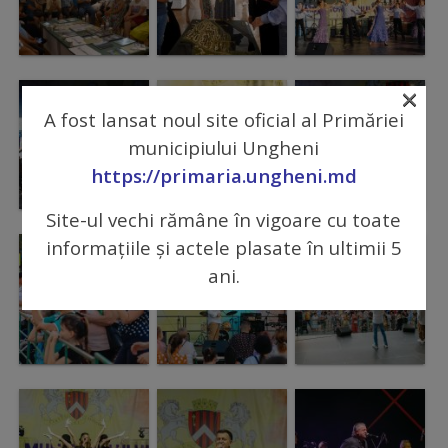
Regulamentul
de
×
funcționare
A fost lansat noul site oficial al Primăriei
municipiului Ungheni
Integritate
https://primaria.ungheni.md
și
Site-ul vechi rămâne în vigoare cu toate
calitate
informațiile și actele plasate în ultimii 5
Consiliul
ani.
Municipal
Secretar
Consilieri