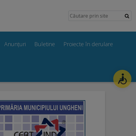
Anunțuri
Buletine
Proiecte în derulare