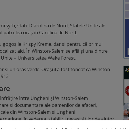
orsyth, statul Carolina de Nord, Statele Unite ale
 patrulea oraș în Carolina de Nord.
 gogoșile Krispy Kreme, dar și pentru că primul
calizat aici. În Winston-Salem se află și una dintre
e Unite – Universitatea Wake Forest.
or și un oraș verde. Orașul a fost fondat ca Winston
1913.
rare
înfrățire între Ungheni și Winston-Salem
rmare și documentare ale oamenilor de afaceri,
locale din Winston-Salem şi Ungheni
national în vederea stabilirii necesităţilor de ajutor
eni