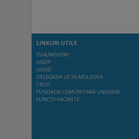
arhitecturale
Personalități
marcante
LINKURI UTILE
Sportivi
EU4UNGHENI
de
UNDP
performanță
USAID
DELEGAȚIA UE IN MOLDOVA
CRDD
Orașul
FUNDAȚIA COMUNITARĂ UNGHENI
în
FUNCȚII VACANTE
imagini
Galerie
video