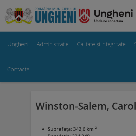
Ungheni
Prezentare
Ungheni
Administrație
Calitate și integritate
generală
Simbolurile
Contacte
orașului
Manual
Winston-Salem, Carol
brand
Orașe
Suprafața: 342,6 km ²
înfrățite