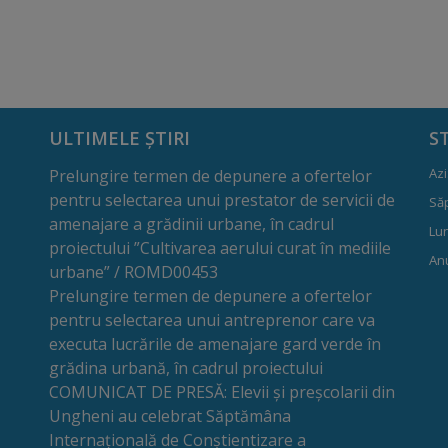
ULTIMELE ȘTIRI
S
Azi
Prelungire termen de depunere a ofertelor
pentru selectarea unui prestator de servicii de
Să
amenajare a grădinii urbane, în cadrul
Lun
proiectului ”Cultivarea aerului curat în mediile
Anu
urbane” / ROMD00453
Prelungire termen de depunere a ofertelor
pentru selectarea unui antreprenor care va
executa lucrările de amenajare gard verde în
grădina urbană, în cadrul proiectului
COMUNICAT DE PRESĂ: Elevii și preșcolarii din
Ungheni au celebrat Săptămâna
Internațională de Conștientizare a