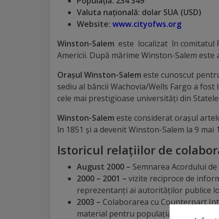
Populația: 234 349
Valuta națională: dolar SUA (USD)
Distincții
Website:
www.cityofws.org
Cetățeni
Winston-Salem
este localizat în comitatul F
Americii. După mărime Winston-Salem este al
de
Orașul Winston-Salem
este cunoscut pentru
onoare
sediu al băncii Wachovia/Wells Fargo a fost lo
cele mai prestigioase universități din Statel
Deținători
Winston-Salem
este considerat orașul artel
ai
în 1851 și a devenit Winston-Salem la 9 mai 
titlului
Istoricul relațiilor de colabo
„Merite
August 2000
–
Semnarea Acordului de 
pentru
2000 – 2001 –
vizite reciproce de info
reprezentanți ai autorităților publice 
Ungheni”
2003 –
Colaborarea cu Counterpart Inter
material pentru populaţia din or.Ungh