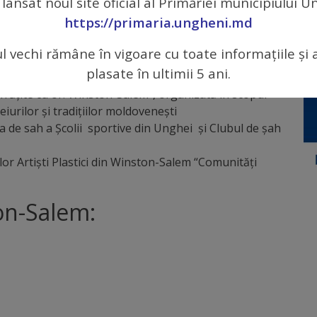
 lansat noul site oficial al Primăriei municipiului 
onat 30 cărucioare pentru invalizi, care au fost
https://primaria.ungheni.md
i raionul Ungheni
levilor de la Școala de Arte Plastice din Ungheni petru
ul vechi rămâne în vigoare cu toate informațiile și 
tişti Plastici din Winston-Salem
plasate în ultimii 5 ani.
biecte și lucrări de artă (goblenuri și panouri
frățite cu or. Winston-Salem”, organizată în scopul
iurilor și tradițiilor moldovenești
ția de sah a Școlii sportive din Unghei și Clubul de șah
lor Artiști Plastici din Winston-Salem “Comunități
on-Salem: