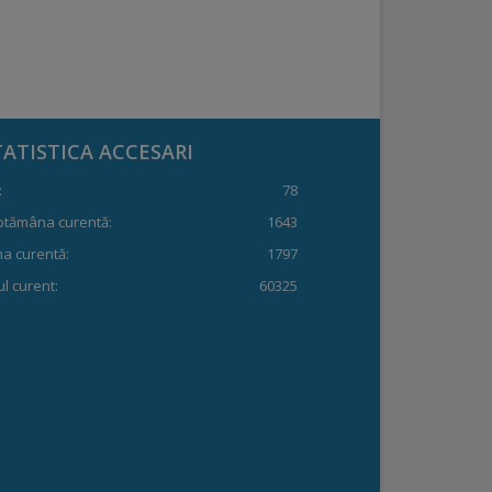
TATISTICA ACCESARI
:
78
ptămâna curentă:
1643
a curentă:
1797
l curent:
60325