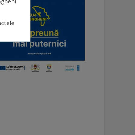
Ungheni
actele