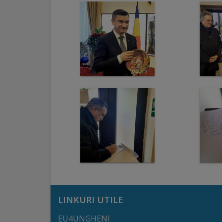
arhitecturale
Personalități
marcante
Sportivi
de
performanță
Orașul
în
imagini
Galerie
LINKURI UTILE
video
EU4UNGHENI