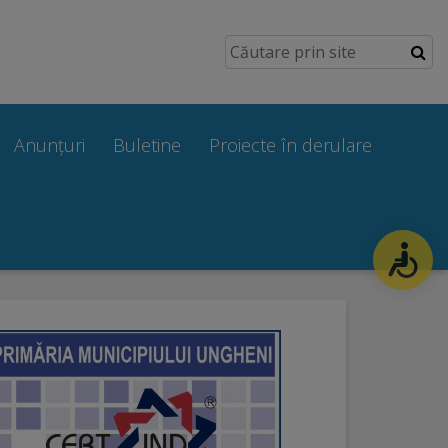
Anunțuri
Buletine
Proiecte în derulare