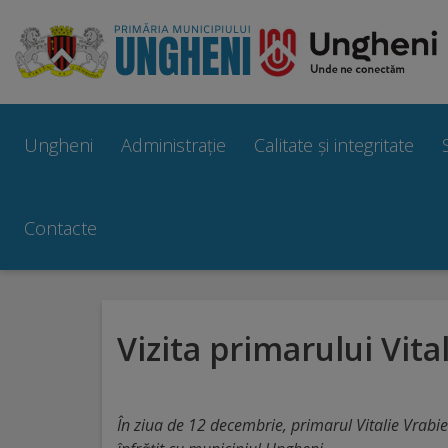
Ungheni
Prezentare
Ungheni
Administrație
Calitate și integritate
generală
Simbolurile
Contacte
orașului
Manual
Vizita primarului Vital
brand
Orașe
În ziua de 12 decembrie, primarul Vitalie Vrabie a
înfrățite