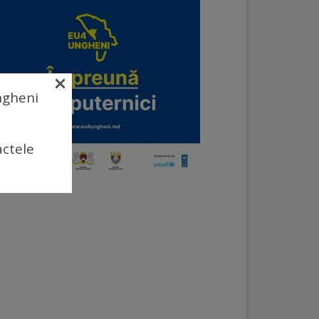
×
Ungheni
actele