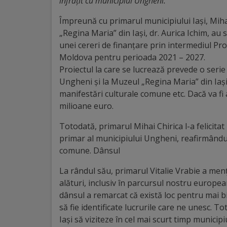
înfrățit cu municipiul Ungheni.
Distincții
Împreună cu primarul municipiului Iași, Mih
„Regina Maria” din Iași, dr. Aurica Ichim, a
Cetățeni
unei cereri de finanţare prin intermediul 
Moldova pentru perioada 2021 – 2027.
de
Proiectul la care se lucrează prevede o serie d
onoare
Ungheni și la Muzeul „Regina Maria” din Iași
manifestări culturale comune etc. Dacă va fi
milioane euro.
Deținători
ai
Totodată, primarul Mihai Chirica l-a felicitat 
primar al municipiului Ungheni, reafirmându
titlului
comune. Dânsul
„Merite
La rândul său, primarul Vitalie Vrabie a men
pentru
alături, inclusiv în parcursul nostru european
dânsul a remarcat că există loc pentru mai b
Ungheni”
să fie identificate lucrurile care ne unesc. To
Iași să viziteze în cel mai scurt timp municip