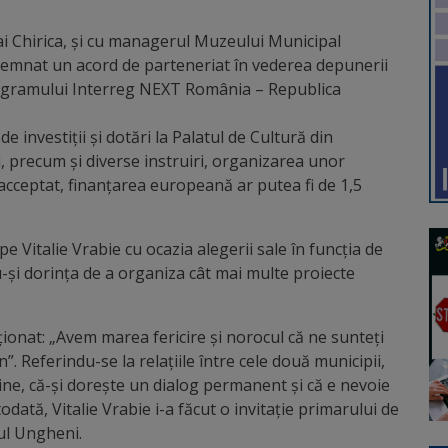
ai Chirica, și cu managerul Muzeului Municipal
u semnat un acord de parteneriat în vederea depunerii
Programului Interreg NEXT România – Republica
e investiții și dotări la Palatul de Cultură din
, precum și diverse instruiri, organizarea unor
 acceptat, finanțarea europeană ar putea fi de 1,5
pe Vitalie Vrabie cu ocazia alegerii sale în funcția de
-și dorința de a organiza cât mai multe proiecte
ționat: „Avem marea fericire și norocul că ne sunteți
”. Referindu-se la relațiile între cele două municipii,
ine, că-și dorește un dialog permanent și că e nevoie
todată, Vitalie Vrabie i-a făcut o invitație primarului de
iul Ungheni.