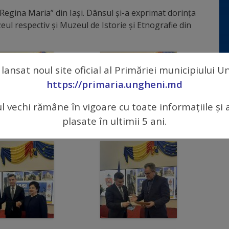
 „Regina Maria” din Iași. Dânsul și-a exprimat dorința
eul respectiv și Muzeul de Istorie și Etnografie din
 lansat noul site oficial al Primăriei municipiului 
https://primaria.ungheni.md
ul vechi rămâne în vigoare cu toate informațiile și 
plasate în ultimii 5 ani.