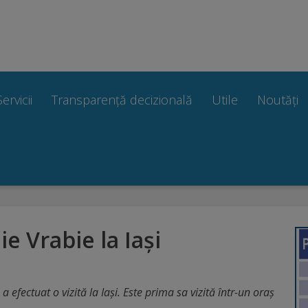
Servicii
Transparență decizională
Utile
Noutăți
ie Vrabie la Iași
 efectuat o vizită la Iași. Este prima sa vizită într-un oraș