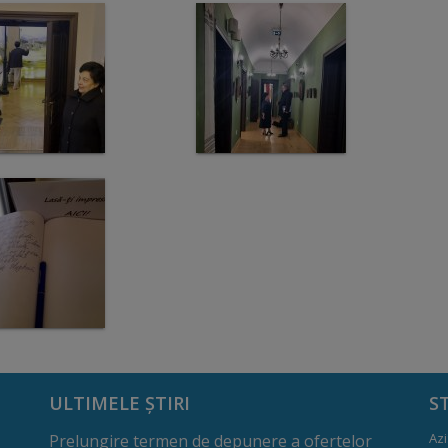
ULTIMELE ȘTIRI
S
Azi
Prelungire termen de depunere a ofertelor