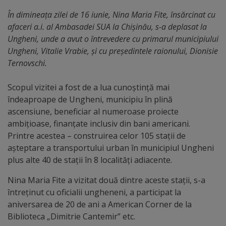
În dimineața zilei de 16 iunie, Nina Maria Fite, însărcinat cu
Distincții
afaceri a.i. al Ambasadei SUA la Chișinău, s-a deplasat la
Ungheni, unde a avut o întrevedere cu primarul municipiului
Cetățeni
Ungheni, Vitalie Vrabie, și cu președintele raionului, Dionisie
de
Ternovschi.
onoare
Scopul vizitei a fost de a lua cunoștință mai
îndeaproape de Ungheni, municipiu în plină
Deținători
ascensiune, beneficiar al numeroase proiecte
ambițioase, finanțate inclusiv din bani americani.
ai
Printre acestea – construirea celor 105 stații de
titlului
așteptare a transportului urban în municipiul Ungheni
plus alte 40 de stații în 8 localități adiacente.
„Merite
pentru
Nina Maria Fite a vizitat două dintre aceste stații, s-a
întreținut cu oficialii ungheneni, a participat la
Ungheni”
aniversarea de 20 de ani a American Corner de la
Biblioteca „Dimitrie Cantemir” etc.