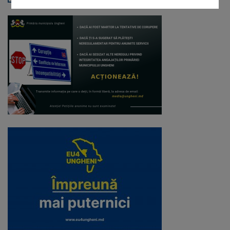
Galerii
foto
Administrație
Primărie
Primar
Viceprimari
Organigrama
Aparatul
primăriei