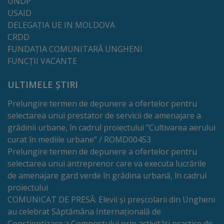
UNDP
Comisii
USAID
DELEGAȚIA UE IN MOLDOVA
de
CRDD
specialitate
FUNDAȚIA COMUNITARĂ UNGHENI
FUNCȚII VACANTE
Regulamentul
ULTIMELE ȘTIRI
Consiliului
Prelungire termen de depunere a ofertelor pentru
Calitate
selectarea unui prestator de servicii de amenajare a
grădinii urbane, în cadrul proiectului ”Cultivarea aerului
și
curat în mediile urbane” / ROMD00453
integritate
Prelungire termen de depunere a ofertelor pentru
selectarea unui antreprenor care va executa lucrările
de amenajare gard verde în grădina urbană, în cadrul
Servicii
proiectului
COMUNICAT DE PRESĂ: Elevii și preșcolarii din Ungheni
Plăți
au celebrat Săptămâna Internațională de
și
Conștientizare a Compostului prin activități practice de