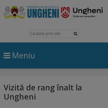
Ungheni
Prezentare
generală
Meniu
Simbolurile
orașului
Manual
brand
Vizită de rang înalt la
Ungheni
Orașe
înfrățite