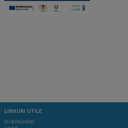
Regulamentul
de
funcționare
Integritate
și
calitate
Consiliul
Municipal
Secretar
LINKURI UTILE
Consilieri
EU4UNGHENI