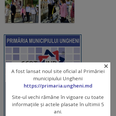
arhitecturale
Personalități
marcante
Sportivi
de
performanță
×
Orașul
A fost lansat noul site oficial al Primăriei
municipiului Ungheni
în
https://primaria.ungheni.md
imagini
Site-ul vechi rămâne în vigoare cu toate
Galerie
informațiile și actele plasate în ultimii 5
ani.
video