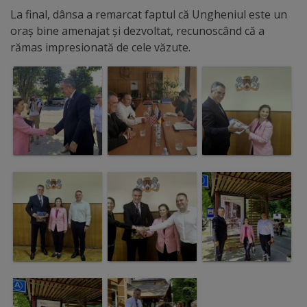
Diplome
La final, dânsa a remarcat faptul că Ungheniul este un
de
oraș bine amenajat și dezvoltat, recunoscând că a
Excelență
rămas impresionată de cele văzute.
Ungheniul
turistic
Obiective
turistice
Sculpturi
(harta
sculpturilor)
Monumente