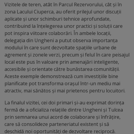
Vizitele de teren, atât în Parcul Rezervorului, cât și în
Galerii
zona Lacului Ciuperca, au oferit prilejul unor discuții
aplicate și unor schimburi tehnice aprofundate,
foto
contribuind la înțelegerea unor practici și soluții care
pot inspira viitoare colaborări. În ambele locații,
Administrație
delegația din Ungheni a putut observa importanța
modului în care sunt dezvoltate spațiile urbane de
Primărie
agrement și zonele verzi, precum și felul în care peisajul
local este pus în valoare prin amenajări inteligente,
Primar
accesibile și orientate către bunăstarea comunității.
Aceste exemple demonstrează cum investițiile bine
planificate pot transforma orașul într-un mediu mai
Viceprimari
atractiv, mai sănătos și mai prietenos pentru locuitori.
Organigrama
La finalul vizitei, cei doi primari și-au exprimat dorința
fermă de a oficializa relațiile dintre Ungheni și Tulcea
Aparatul
prin semnarea unui acord de colaborare și înfrățire,
care să consolideze parteneriatul existent și să
primăriei
deschidă noi oportunități de dezvoltare reciprocă.