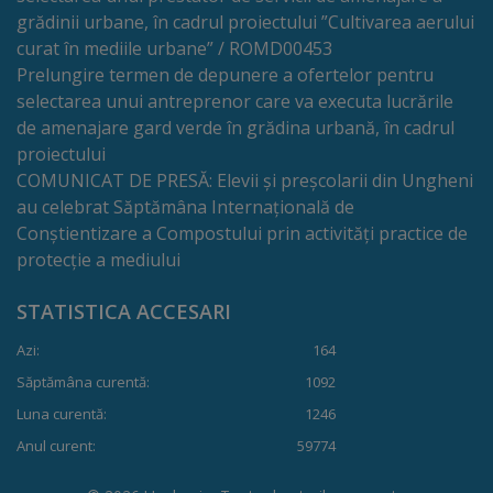
Rapoarte
grădinii urbane, în cadrul proiectului ”Cultivarea aerului
curat în mediile urbane” / ROMD00453
Licitații
Prelungire termen de depunere a ofertelor pentru
selectarea unui antreprenor care va executa lucrările
Rezultate
de amenajare gard verde în grădina urbană, în cadrul
proiectului
Buget
COMUNICAT DE PRESĂ: Elevii și preșcolarii din Ungheni
au celebrat Săptămâna Internațională de
și
Conștientizare a Compostului prin activități practice de
Taxe
protecție a mediului
locale
STATISTICA ACCESARI
Strategii
Azi:
164
Săptămâna curentă:
1092
și
Luna curentă:
1246
programe
Anul curent:
59774