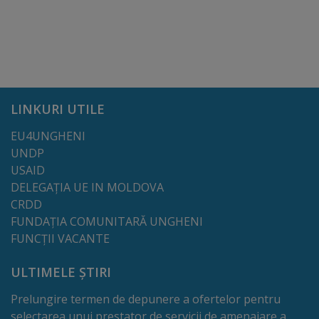
Dispoziții
Regulamente
Rapoarte
LINKURI UTILE
Consultări
EU4UNGHENI
UNDP
publice
USAID
DELEGAȚIA UE IN MOLDOVA
Achiziții
CRDD
FUNDAȚIA COMUNITARĂ UNGHENI
publice
FUNCȚII VACANTE
Rezultate/Atribuiri
ULTIMELE ȘTIRI
Planuri/
Prelungire termen de depunere a ofertelor pentru
selectarea unui prestator de servicii de amenajare a