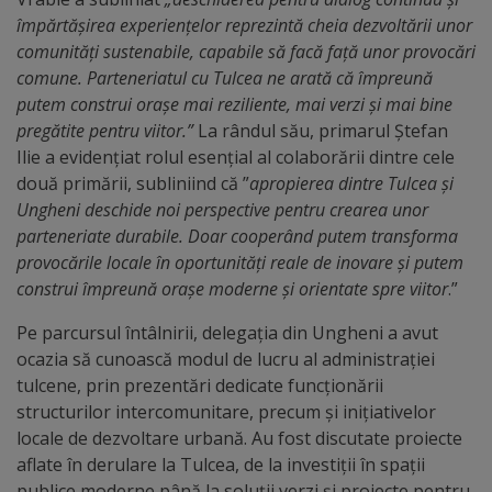
Diplome
împărtășirea experiențelor reprezintă cheia dezvoltării unor
de
comunități sustenabile, capabile să facă față unor provocări
Excelență
comune. Parteneriatul cu Tulcea ne arată că împreună
putem construi orașe mai reziliente, mai verzi și mai bine
pregătite pentru viitor.”
La rândul său, primarul Ștefan
Ungheniul
Ilie a evidențiat rolul esențial al colaborării dintre cele
turistic
două primării, subliniind că ”
apropierea dintre Tulcea și
Ungheni deschide noi perspective pentru crearea unor
Obiective
parteneriate durabile. Doar cooperând putem transforma
provocările locale în oportunități reale de inovare și putem
turistice
construi împreună orașe moderne și orientate spre viitor
.”
Sculpturi
Pe parcursul întâlnirii, delegația din Ungheni a avut
ocazia să cunoască modul de lucru al administrației
(harta
tulcene, prin prezentări dedicate funcționării
sculpturilor)
structurilor intercomunitare, precum și inițiativelor
locale de dezvoltare urbană. Au fost discutate proiecte
Monumente
aflate în derulare la Tulcea, de la investiții în spații
publice moderne până la soluții verzi și proiecte pentru