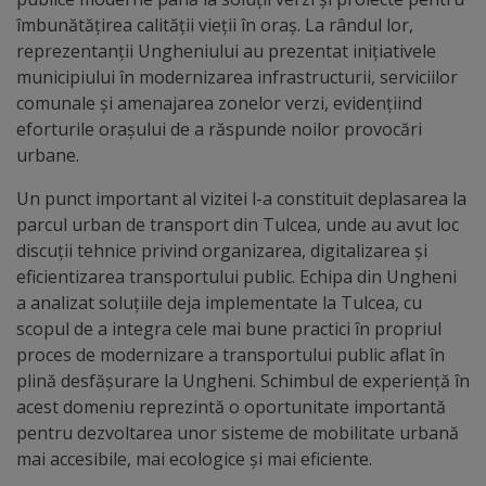
arhitecturale
îmbunătățirea calității vieții în oraș. La rândul lor,
reprezentanții Ungheniului au prezentat inițiativele
Personalități
municipiului în modernizarea infrastructurii, serviciilor
comunale și amenajarea zonelor verzi, evidențiind
marcante
eforturile orașului de a răspunde noilor provocări
urbane.
Sportivi
Un punct important al vizitei l-a constituit deplasarea la
de
parcul urban de transport din Tulcea, unde au avut loc
performanță
discuții tehnice privind organizarea, digitalizarea și
eficientizarea transportului public. Echipa din Ungheni
Orașul
a analizat soluțiile deja implementate la Tulcea, cu
scopul de a integra cele mai bune practici în propriul
în
proces de modernizare a transportului public aflat în
imagini
plină desfășurare la Ungheni. Schimbul de experiență în
acest domeniu reprezintă o oportunitate importantă
Galerie
pentru dezvoltarea unor sisteme de mobilitate urbană
mai accesibile, mai ecologice și mai eficiente.
video