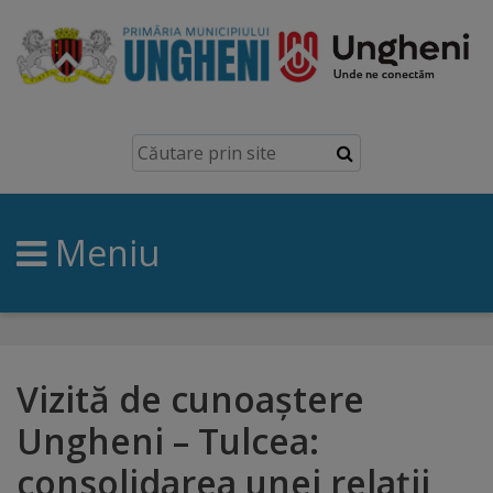
Ungheni
Prezentare
generală
Meniu
Simbolurile
orașului
Manual
brand
Vizită de cunoaștere
Ungheni – Tulcea:
Orașe
consolidarea unei relații
înfrățite