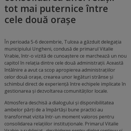
tot mai puternice între
Distincții
cele două orașe
Cetățeni
de
În perioada 5-6 decembrie, Tulcea a găzduit delegația
onoare
municipiului Ungheni, condusă de primarul Vitalie
Vrabie, într-o vizită de cunoaștere ce marchează un nou
Deținători
capitol în relația dintre cele două administrații. Această
întâlnire a avut ca scop apropierea administrațiilor
ai
celor două orașe, crearea unor legături strânse și
titlului
schimbul direct de experiență între echipele implicate în
gestionarea și dezvoltarea comunităților locale.
„Merite
Atmosfera deschisă a dialogului și disponibilitatea
pentru
ambelor părți de a împărtăși bune practici au
Ungheni”
transformat vizita într-un moment valoros pentru
consolidarea relațiilor instituționale. Primarul Vitalie
Vrabie a subliniat
„deschiderea pentru dialog continuu și