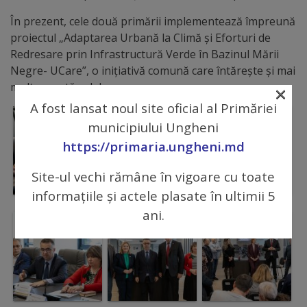
Regulamentul
În prezent, cele două primării implementează împreună
proiectul „Adaptarea Urbană la Climă și Eforturi de
de
Redresare prin Infrastructură Verde în Bazinul Mării
funcționare
Negre- UCare”, o inițiativă comună care întărește și mai
×
mult această colaborare.
Integritate
A fost lansat noul site oficial al Primăriei
municipiului Ungheni
și
https://primaria.ungheni.md
calitate
Site-ul vechi rămâne în vigoare cu toate
Consiliul
informațiile și actele plasate în ultimii 5
Municipal
ani.
Secretar
Consilieri