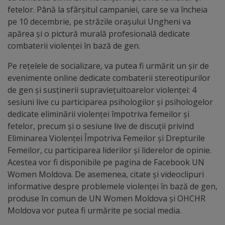
fetelor. Până la sfârșitul campaniei, care se va încheia
Regulamentul
pe 10 decembrie, pe străzile orașului Ungheni va
de
apărea și o pictură murală profesională dedicate
combaterii violenței în bază de gen.
funcționare
Pe rețelele de socializare, va putea fi urmărit un șir de
Integritate
evenimente online dedicate combaterii stereotipurilor
de gen și susținerii supraviețuitoarelor violenței: 4
și
sesiuni live cu participarea psihologilor și psihologelor
calitate
dedicate eliminării violenței împotriva femeilor și
fetelor, precum și o sesiune live de discuții privind
Consiliul
Eliminarea Violenței Împotriva Femeilor și Drepturile
Femeilor, cu participarea liderilor și liderelor de opinie.
Municipal
Acestea vor fi disponibile pe pagina de Facebook UN
Women Moldova. De asemenea, citate și videoclipuri
Secretar
informative despre problemele violenței în bază de gen,
produse în comun de UN Women Moldova și OHCHR
Consilieri
Moldova vor putea fi urmărite pe social media.