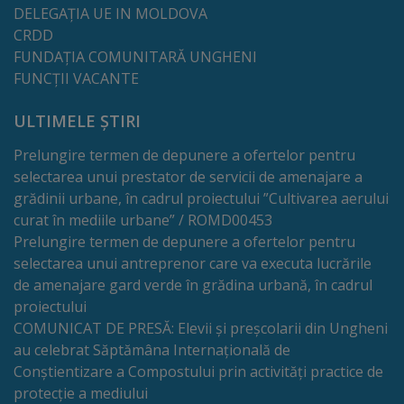
Deplasări
DELEGAȚIA UE IN MOLDOVA
CRDD
Bugetare
FUNDAȚIA COMUNITARĂ UNGHENI
participativă
FUNCȚII VACANTE
ULTIMELE ȘTIRI
Utile
Prelungire termen de depunere a ofertelor pentru
Transport
selectarea unui prestator de servicii de amenajare a
grădinii urbane, în cadrul proiectului ”Cultivarea aerului
Rețeaua
curat în mediile urbane” / ROMD00453
Prelungire termen de depunere a ofertelor pentru
transportului
selectarea unui antreprenor care va executa lucrările
public
de amenajare gard verde în grădina urbană, în cadrul
proiectului
COMUNICAT DE PRESĂ: Elevii și preșcolarii din Ungheni
Lista
au celebrat Săptămâna Internațională de
stațiilor
Conștientizare a Compostului prin activități practice de
protecție a mediului
de