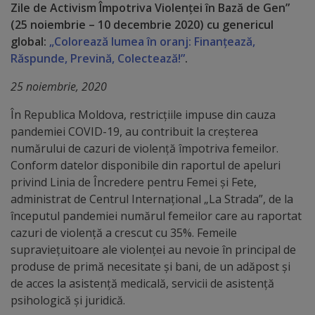
Diplome
Zile de Activism Împotriva Violenței în Bază de Gen”
de
(25 noiembrie – 10 decembrie 2020) cu genericul
global:
„Colorează lumea în oranj: Finanțează,
Excelență
Răspunde, Prevină, Colectează!”
.
Ungheniul
25 noiembrie, 2020
turistic
În Republica Moldova, restricțiile impuse din cauza
pandemiei COVID-19, au contribuit la creșterea
Obiective
numărului de cazuri de violență împotriva femeilor.
Conform datelor disponibile din raportul de apeluri
turistice
privind Linia de Încredere pentru Femei și Fete,
administrat de Centrul Internațional „La Strada”, de la
Sculpturi
începutul pandemiei numărul femeilor care au raportat
cazuri de violență a crescut cu 35%. Femeile
(harta
supraviețuitoare ale violenței au nevoie în principal de
sculpturilor)
produse de primă necesitate și bani, de un adăpost și
de acces la asistență medicală, servicii de asistență
Monumente
psihologică și juridică.