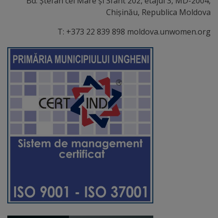
Bd. Ștefan cel Mare și Sfânt 202, etajul 3, MD-2004,
de
Chișinău, Republica Moldova
cerere
T: +373 22 839 898 moldova.unwomen.org
Arhitectură
și
urbanism
Transparență
decizională
Proiecte
de
decizii
Decizii