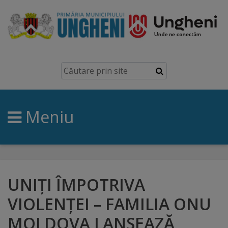
Ungheni
Prezentare
generală
Meniu
Simbolurile
orașului
Manual
brand
UNIȚI ÎMPOTRIVA
VIOLENȚEI – FAMILIA ONU
Orașe
MOLDOVA LANSEAZĂ
înfrățite