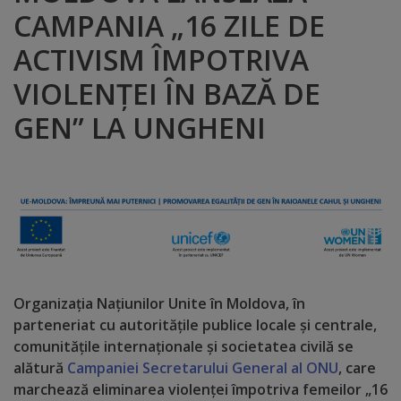
CAMPANIA „16 ZILE DE
Distincții
ACTIVISM ÎMPOTRIVA
Cetățeni
VIOLENȚEI ÎN BAZĂ DE
de
GEN” LA UNGHENI
onoare
Deținători
ai
titlului
„Merite
Organizația Națiunilor Unite în Moldova, în
pentru
parteneriat cu autoritățile publice locale și centrale,
comunitățile internaționale și societatea civilă se
Ungheni”
alătură
Campaniei Secretarului General al ONU
, care
marchează eliminarea violenței împotriva femeilor „16