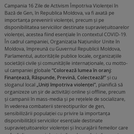
arhitecturale
Campania 16 Zile de Activism Împotriva Violenței în
Bază de Gen, în Republica Moldova, va fi axată pe
Personalități
importanța prevenirii violenței, precum și pe
disponibilitatea serviciilor destinate supraviețuitoarelor
marcante
violenței, acestea fiind esențiale în contextul COVID-19.
În cadrul campaniei, Organizația Națiunilor Unite în
Sportivi
Moldova, împreună cu Guvernul Republicii Moldova,
de
Parlamentul, autoritățile publice locale, organizațiile
societății civile și comunitățile internaționale, cu motto-
performanță
ul campaniei globale
“Colorează lumea în oranj:
Finanțează, Răspunde, Prevină, Colectează!”
și cu
Orașul
sloganul local
„Uniți împotriva violenței”
, planifică să
organizeze un șir de activități online și offline, precum
în
și campanii în mass-media și pe rețelele de socializare,
imagini
în vederea combaterii stereotipurilor de gen,
sensibilizării populației cu privire la importanța
Galerie
disponibilității serviciilor esențiale destinate
supraviețuitoarelor violenței și încurajării femeilor care
video