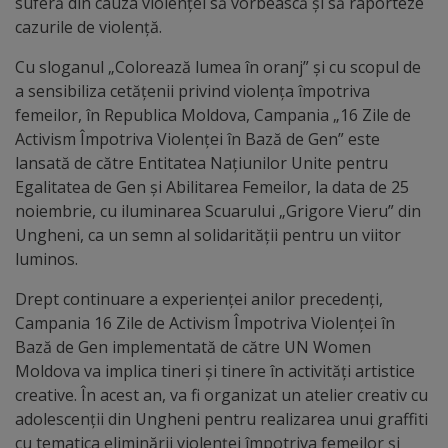
suferă din cauza violenței să vorbească și să raporteze
cazurile de violență.
Galerii
Cu sloganul „Colorează lumea în oranj” și cu scopul de
foto
a sensibiliza cetățenii privind violența împotriva
femeilor, în Republica Moldova, Campania „16 Zile de
Administrație
Activism Împotriva Violenței în Bază de Gen” este
lansată de către Entitatea Națiunilor Unite pentru
Primărie
Egalitatea de Gen și Abilitarea Femeilor, la data de 25
noiembrie, cu iluminarea Scuarului „Grigore Vieru” din
Primar
Ungheni, ca un semn al solidarității pentru un viitor
luminos.
Viceprimari
Drept continuare a experienței anilor precedenți,
Campania 16 Zile de Activism Împotriva Violenței în
Organigrama
Bază de Gen implementată de către UN Women
Moldova va implica tineri și tinere în activități artistice
Aparatul
creative. În acest an, va fi organizat un atelier creativ cu
adolescenții din Ungheni pentru realizarea unui graffiti
primăriei
cu tematica eliminării violenței împotriva femeilor și