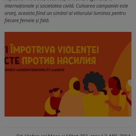
internaționale și societatea civilă. Culoarea campaniei este
tarife
oranj, aceasta fiind un simbol al viitorului luminos pentru
fiecare femeie și fată.
Înscrierea
copiilor
în
grădiniță/Plăți
Înterprinderi
municipale
Comgaz-
Plus
Modele