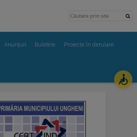
Anunțuri
Buletine
Proiecte în derulare