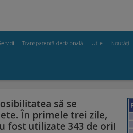
Servicii
Transparență decizională
Utile
Noutăți
sibilitatea să se
ete. În primele trei zile,
u fost utilizate 343 de ori!