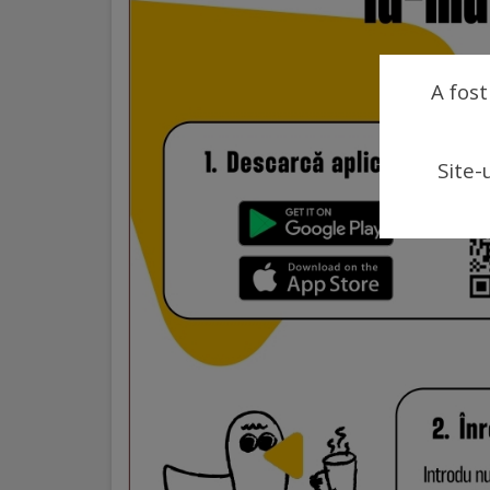
arhitecturale
Personalități
A fost
marcante
Sportivi
Site-
de
performanță
Orașul
în
imagini
Galerie
video