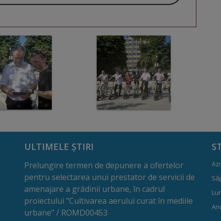
ULTIMELE ȘTIRI
S
Azi
Prelungire termen de depunere a ofertelor
pentru selectarea unui prestator de servicii de
Să
amenajare a grădinii urbane, în cadrul
Lun
proiectului ”Cultivarea aerului curat în mediile
Anu
urbane” / ROMD00453