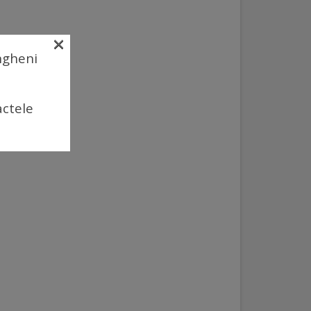
×
Ungheni
actele