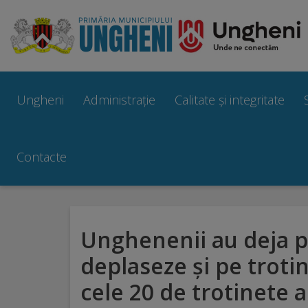
Ungheni
Prezentare
Ungheni
Administrație
Calitate și integritate
generală
Simbolurile
Contacte
orașului
Manual
Unghenenii au deja po
brand
deplaseze și pe trotin
Orașe
cele 20 de trotinete a
înfrățite