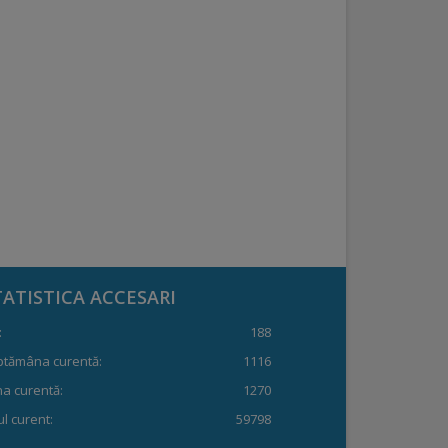
TATISTICA ACCESARI
:
188
ptămâna curentă:
1116
a curentă:
1270
l curent:
59798