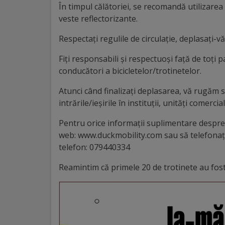
Diplome
În timpul călătoriei, se recomandă utilizarea 
de
veste reflectorizante.
Excelență
Respectați regulile de circulație, deplasați-vă
Fiți responsabili și respectuoși față de toți pa
Ungheniul
conducători a bicicletelor/trotinetelor.
turistic
Atunci când finalizați deplasarea, vă rugăm s
intrările/ieșirile în instituții, unități comerc
Obiective
turistice
Pentru orice informații suplimentare despre 
web: www.duckmobility.com sau să telefonați 
telefon: 079440334
Sculpturi
(harta
Reamintim că primele 20 de trotinete au fost 
sculpturilor)
Monumente