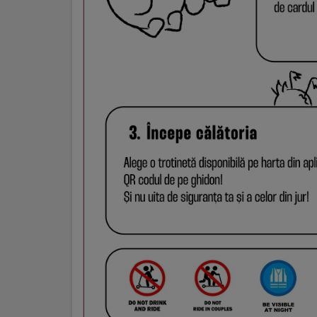
Galerii
foto
Administrație
Primărie
Primar
Viceprimari
Organigrama
Aparatul
primăriei