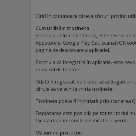
Distincții
Citiți în continuare câteva sfaturi privind util
Cetățeni
Cum utilizăm trotineta
Pentru a utiliza o trotinetă, este nevoie de i
de
Appstore și Google Play. Sau scanați QR codul 
onoare
pagina de descărcare a aplicației.
Pentru a vă înregistra în aplicație, este nev
Deținători
numărul de telefon.
ai
Odată înregistrat, va trebui să adăugați un c
titlului
căruia se va achita chiria trotinetei.
„Merite
Trotineta poate fi închiriată prin scanarea Q
pentru
Deplasarea este posibilă pe tot teritoriul mun
Ungheni”
făcută doar în zonele delimitate cu verde.
Măsuri de protecție