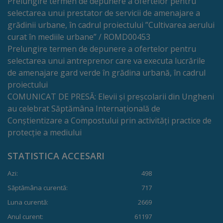
Prelungire termen de depunere a ofertelor pentru
Regulamentul
selectarea unui prestator de servicii de amenajare a
grădinii urbane, în cadrul proiectului ”Cultivarea aerului
de
curat în mediile urbane” / ROMD00453
funcționare
Prelungire termen de depunere a ofertelor pentru
selectarea unui antreprenor care va executa lucrările
de amenajare gard verde în grădina urbană, în cadrul
Integritate
proiectului
și
COMUNICAT DE PRESĂ: Elevii și preșcolarii din Ungheni
au celebrat Săptămâna Internațională de
calitate
Conștientizare a Compostului prin activități practice de
protecție a mediului
Consiliul
Municipal
STATISTICA ACCESARI
Azi:
498
Secretar
Săptămâna curentă:
717
Luna curentă:
2669
Consilieri
Anul curent:
61197