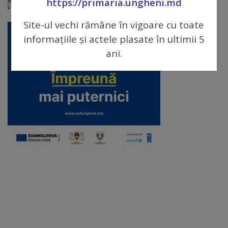
https://primaria.ungheni.md
arhitecturale
Site-ul vechi rămâne în vigoare cu toate
Personalități
informațiile și actele plasate în ultimii 5
marcante
ani.
Sportivi
de
performanță
Orașul
în
imagini
Galerie
video