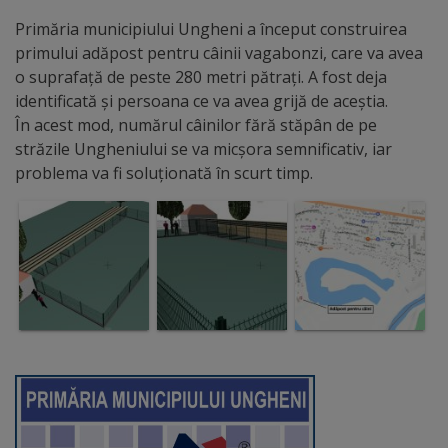
Primăria municipiului Ungheni a început construirea
Distincții
primului adăpost pentru câinii vagabonzi, care va avea
o suprafață de peste 280 metri pătrați. A fost deja
Cetățeni
identificată și persoana ce va avea grijă de aceștia.
de
În acest mod, numărul câinilor fără stăpân de pe
străzile Ungheniului se va micșora semnificativ, iar
onoare
problema va fi soluționată în scurt timp.
Deținători
ai
titlului
„Merite
pentru
Ungheni”