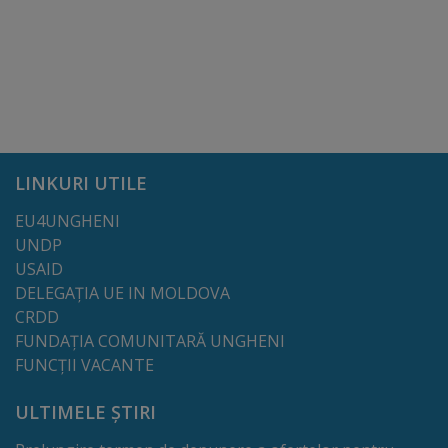
Galerii
foto
Administrație
Primărie
LINKURI UTILE
EU4UNGHENI
Primar
UNDP
USAID
Viceprimari
DELEGAȚIA UE IN MOLDOVA
CRDD
Organigrama
FUNDAȚIA COMUNITARĂ UNGHENI
FUNCȚII VACANTE
Aparatul
ULTIMELE ȘTIRI
primăriei