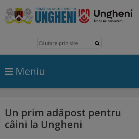
Ungheni
Prezentare
generală
Meniu
Simbolurile
orașului
Manual
brand
Un prim adăpost pentru
câini la Ungheni
Orașe
înfrățite