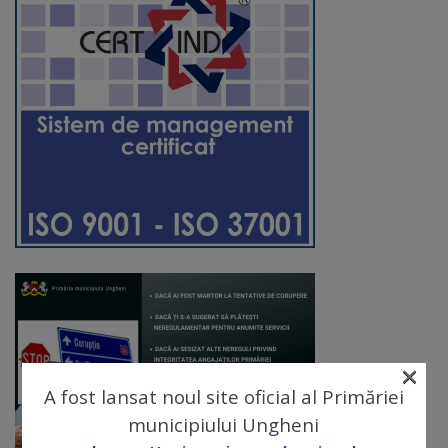
Diplome
de
Excelență
Ungheniul
turistic
Obiective
turistice
Sculpturi
(harta
×
sculpturilor)
A fost lansat noul site oficial al Primăriei
Monumente
municipiului Ungheni