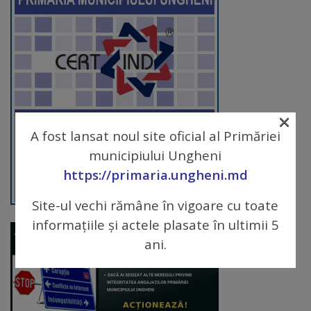
arhitecturale
Personalități
marcante
Sportivi
×
de
A fost lansat noul site oficial al Primăriei
performanță
municipiului Ungheni
https://primaria.ungheni.md
Orașul
Site-ul vechi rămâne în vigoare cu toate
în
informațiile și actele plasate în ultimii 5
imagini
ani.
Galerie
video