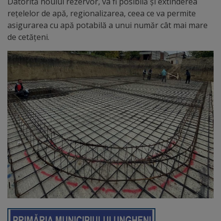
Diplome
Datorită noului rezervor, va fi posibilă și extinderea
rețelelor de apă, regionalizarea, ceea ce va permite
de
asigurarea cu apă potabilă a unui număr cât mai mare
Excelență
de cetățeni.
Ungheniul
turistic
Obiective
turistice
Sculpturi
(harta
sculpturilor)
Monumente