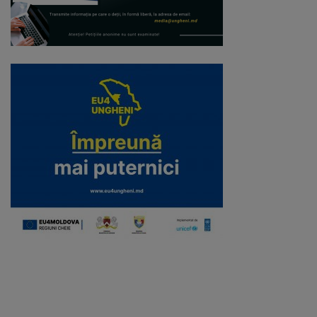
Galerii
foto
Administrație
Primărie
Primar
Viceprimari
Organigrama
Aparatul
primăriei