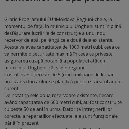
Distincții
Grație Programului EU4Moldova: Regiuni-cheie, la
Cetățeni
momentul de față, în muinicipiul Ungheni sunt în plină
desfășurare lucrările de construcție a unui nou
de
rezervor de apă, pe lângă cele două deja existente.
onoare
Acesta va avea capacitatea de 1000 metri cubi, ceea ce
va permite o securitate maximă în ceea ce privește
asigurarea cu apă potabilă a populației atât din
Deținători
municipiul Ungheni, cât și din regiune.
ai
Costul investiției este de 5 (cinci) milioane de lei, iar
finalizarea lucrărilor se planifică pentru sfârșitul anului
titlului
curent.
„Merite
De notat că cele două rezervoare existente, fiecare
având capacitatea de 600 metri cubi, au fost construite
pentru
cu peste 50 de ani în urmă. Datorită întreținerii lor
Ungheni”
corecte, a reparațiilor efectuate, ele sunt funcționale
până în prezent.