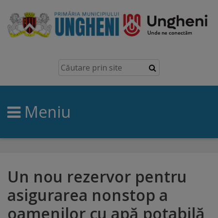
Ungheni
Prezentare
generală
Meniu
Simbolurile
orașului
Manual
brand
Un nou rezervor pentru
asigurarea nonstop a
Orașe
oamenilor cu apă potabilă
înfrățite