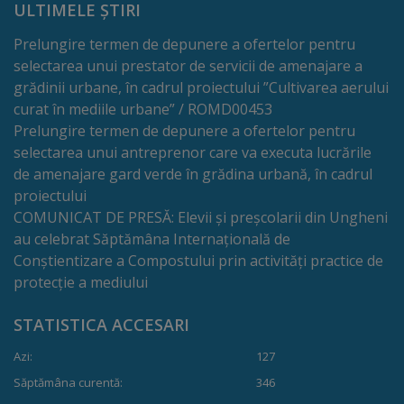
ULTIMELE ȘTIRI
Comisii
Prelungire termen de depunere a ofertelor pentru
de
selectarea unui prestator de servicii de amenajare a
specialitate
grădinii urbane, în cadrul proiectului ”Cultivarea aerului
curat în mediile urbane” / ROMD00453
Regulamentul
Prelungire termen de depunere a ofertelor pentru
selectarea unui antreprenor care va executa lucrările
Consiliului
de amenajare gard verde în grădina urbană, în cadrul
proiectului
Calitate
COMUNICAT DE PRESĂ: Elevii și preșcolarii din Ungheni
și
au celebrat Săptămâna Internațională de
Conștientizare a Compostului prin activități practice de
integritate
protecție a mediului
Servicii
STATISTICA ACCESARI
Azi:
127
Plăți
Săptămâna curentă:
346
și