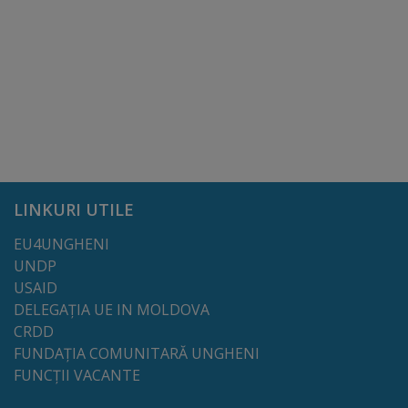
Regulamentul
de
funcționare
Integritate
și
calitate
LINKURI UTILE
EU4UNGHENI
Consiliul
UNDP
Municipal
USAID
DELEGAȚIA UE IN MOLDOVA
Secretar
CRDD
FUNDAȚIA COMUNITARĂ UNGHENI
Consilieri
FUNCȚII VACANTE