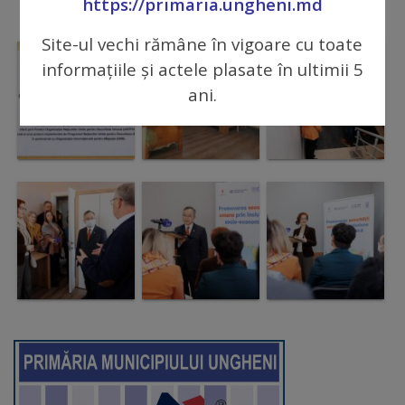
https://primaria.ungheni.md
Regulamentul
Site-ul vechi rămâne în vigoare cu toate
de
informațiile și actele plasate în ultimii 5
funcționare
ani.
Integritate
și
calitate
Consiliul
Municipal
Secretar
Consilieri