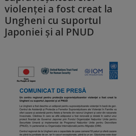
violenței a fost creat la
Distincții
Ungheni cu suportul
Cetățeni
Japoniei și al PNUD
de
onoare
Deținători
ai
titlului
„Merite
pentru
Ungheni”