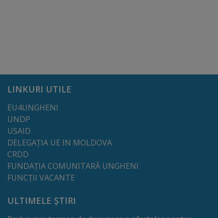
de
cerere
Arhitectură
și
urbanism
LINKURI UTILE
Transparență
EU4UNGHENI
UNDP
decizională
USAID
DELEGAȚIA UE IN MOLDOVA
Proiecte
CRDD
de
FUNDAȚIA COMUNITARĂ UNGHENI
FUNCȚII VACANTE
decizii
ULTIMELE ȘTIRI
Decizii