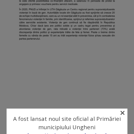
Galerii
foto
Administrație
Primărie
Primar
Viceprimari
Organigrama
×
Aparatul
A fost lansat noul site oficial al Primăriei
primăriei
municipiului Ungheni