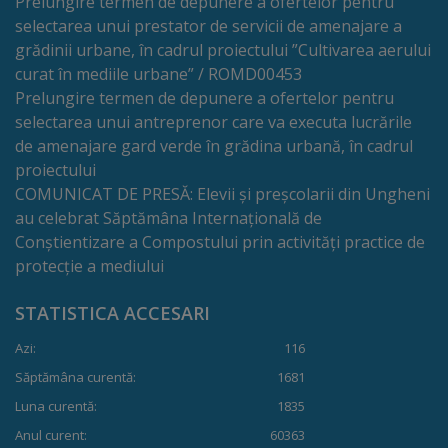
Prelungire termen de depunere a ofertelor pentru
selectarea unui prestator de servicii de amenajare a
Dispoziții
grădinii urbane, în cadrul proiectului ”Cultivarea aerului
curat în mediile urbane” / ROMD00453
Regulamente
Prelungire termen de depunere a ofertelor pentru
selectarea unui antreprenor care va executa lucrările
Rapoarte
de amenajare gard verde în grădina urbană, în cadrul
proiectului
Consultări
COMUNICAT DE PRESĂ: Elevii și preșcolarii din Ungheni
au celebrat Săptămâna Internațională de
publice
Conștientizare a Compostului prin activități practice de
protecție a mediului
Achiziții
publice
STATISTICA ACCESARI
Azi:
116
Rezultate/Atribuiri
Săptămâna curentă:
1681
Luna curentă:
1835
Planuri/
Anul curent:
60363