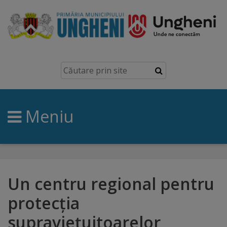
Ungheni
Prezentare
generală
Meniu
Simbolurile
orașului
Manual
brand
Un centru regional pentru
protecția
Orașe
supraviețuitoarelor
înfrățite