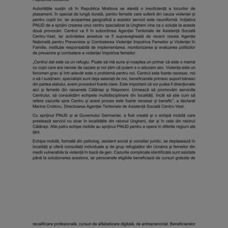
arhitecturale
Personalități
marcante
Sportivi
de
performanță
Orașul
în
imagini
Galerie
video