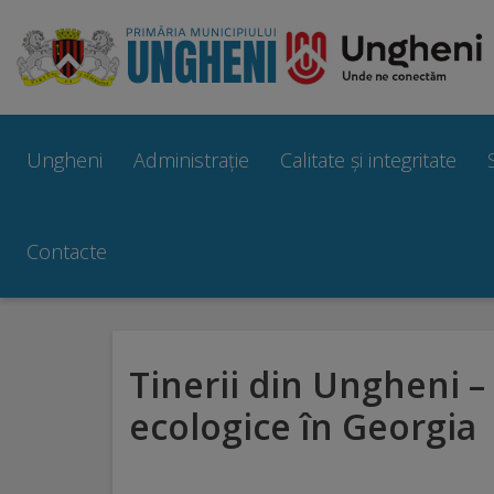
Ungheni
Prezentare
Ungheni
Administrație
Calitate și integritate
generală
Simbolurile
Contacte
orașului
Manual
Tinerii din Ungheni –
brand
ecologice în Georgia
Orașe
înfrățite