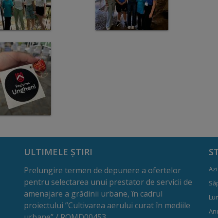
ULTIMELE ȘTIRI
S
Azi
Prelungire termen de depunere a ofertelor
pentru selectarea unui prestator de servicii de
Să
amenajare a grădinii urbane, în cadrul
Lun
proiectului ”Cultivarea aerului curat în mediile
Anu
urbane” / ROMD00453