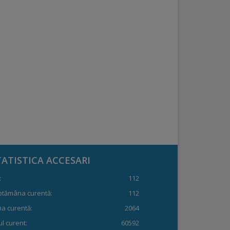
TATISTICA ACCESARI
:
112
ptămâna curentă:
112
a curentă:
2064
l curent:
60592