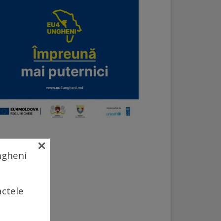
×
Ungheni
actele