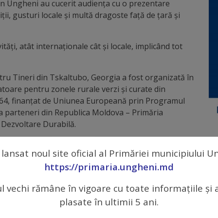
i din Ungheni au cucerit audiența cu o prezentare
ții, gusturi locale și multă dragoste faţă de ţară şi
ăți, atât internaționale cât și locale, implicând tot
ru Tineri din Tskaltubo, Georgia a fost organizată în
vatoare pentru zonele rurale verzi și curate din
64, finanțat de Uniunea Europeană prin Programul
a parteneri din Republica Moldova – Primăria
 Dezvoltare Durabilă.
 lansat noul site oficial al Primăriei municipiului 
https://primaria.ungheni.md
ul vechi rămâne în vigoare cu toate informațiile și 
plasate în ultimii 5 ani.