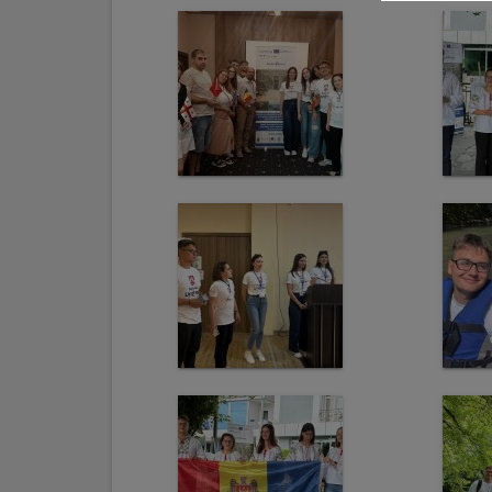
arhitecturale
Personalități
marcante
Sportivi
de
performanță
Orașul
în
imagini
Galerie
video