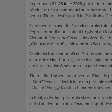
În perioada
21–25 iulie 2025
, patru tineri a
Distincții
rândul actorilor comunitari au reprezentat 
pentru Tineri, desfășurată în Tskaltubo, Ge
Cetățeni
Evenimentul a avut loc în cadrul proiectulu
de
Reprezentanții municipiului Ungheni au fost:
Alecsandri”; Adriana Cernei, absolventă a Lic
onoare
„Gheorghe Asachi” și Alexandrina Saculţanu, 
Deținători
Academia Internațională de Eco-Inovații pentr
și practice: ideathon-uri, lucru în echipe in
ai
ateliere creative & sesiuni cu experți, excursii
titlului
Tinerii din Ungheni au prezentat 2 idei de pr
„Merite
– Step2Power – electricitate din plăci piezoel
– Waste2Energy Kiosk – chioșc educativ pent
pentru
În final, a câștigat prietenia și colaborarea 
Ungheni”
idei și au demonstrat ce înseamnă spirit de e