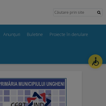
Anunțuri
Buletine
Proiecte în derulare