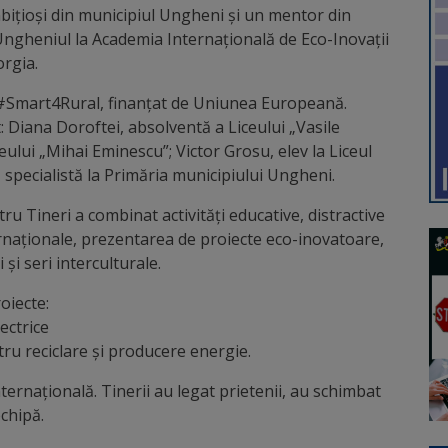
mbițioși din municipiul Ungheni și un mentor din
Ungheniul la Academia Internațională de Eco-Inovații
orgia.
i #Smart4Rural, finanțat de Uniunea Europeană.
 Diana Doroftei, absolventă a Liceului „Vasile
eului „Mihai Eminescu”; Victor Grosu, elev la Liceul
specialistă la Primăria municipiului Ungheni.
u Tineri a combinat activități educative, distractive
ternaționale, prezentarea de proiecte eco-inovatoare,
 și seri interculturale.
oiecte:
ectrice
ru reciclare și producere energie.
internațională. Tinerii au legat prietenii, au schimbat
chipă.