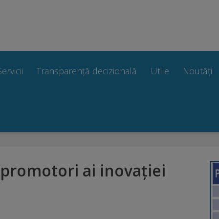
Servicii
Transparență decizională
Utile
Noutăți
 promotori ai inovației