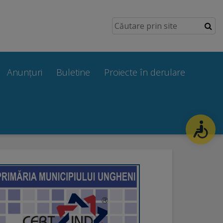
Anunțuri
Buletine
Proiecte în derulare