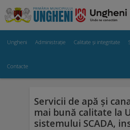
Ungheni
Prezentare
Ungheni
Administrație
Calitate și integritate
generală
Simbolurile
Contacte
orașului
Manual
Servicii de apă și can
brand
mai bună calitate la 
Orașe
sistemului SCADA, inst
înfrățite