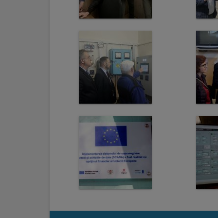
Regulamentul
de
funcționare
Integritate
și
calitate
Consiliul
Municipal
Secretar
Consilieri