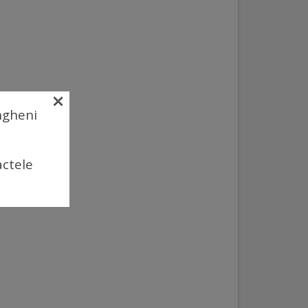
×
Ungheni
actele