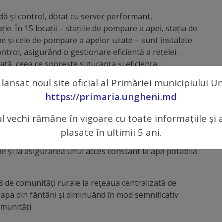
ă și control, dotat cu server performant,
e. În 15 locații – stațiile de pompare a apei, stația de
e și cele de pompare a apelor uzate – sunt instalate
trol, asigurând o gestionare eficientă a rețelei.
ată, ceea ce sporește siguranța și eficiența
 lansat noul site oficial al Primăriei municipiului 
https://primaria.ungheni.md
dova : Regiuni-cheie”, finanțat de Uniunea Europeană
de tratare a apei a fost construit un rezervor de
ul vechi rămâne în vigoare cu toate informațiile și 
plasate în ultimii 5 ani.
tinderea rețelei de apeduct în zonele rurale,
e și la asigurarea unui acces constant la apă potabilă
 de comunități rurale la rețeaua centralizată de
pa din fântâni și diminuând în mod semnificativ
omunități.