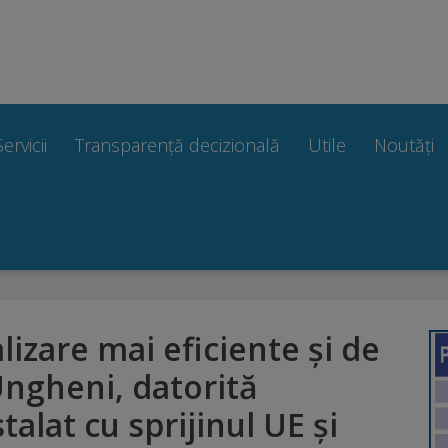
Servicii
Transparență decizională
Utile
Noutăți
alizare mai eficiente și de
Ungheni, datorită
alat cu sprijinul UE și