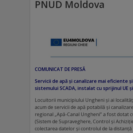
PNUD Moldova
Distincții
Cetățeni
de
onoare
Deținători
COMUNICAT DE PRESĂ
ai
Servicii de apă și canalizare mai eficiente 
titlului
sistemului SCADA, instalat cu sprijinul UE
„Merite
Locuitorii municipiului Ungheni și ai localit
pentru
acum de servicii de apă potabilă și canalizar
regional „Apă-Canal Ungheni” a fost dotat
Ungheni”
(Sistem de Supraveghere, Control și Achiziți
colectarea datelor și controlul de la distanță 