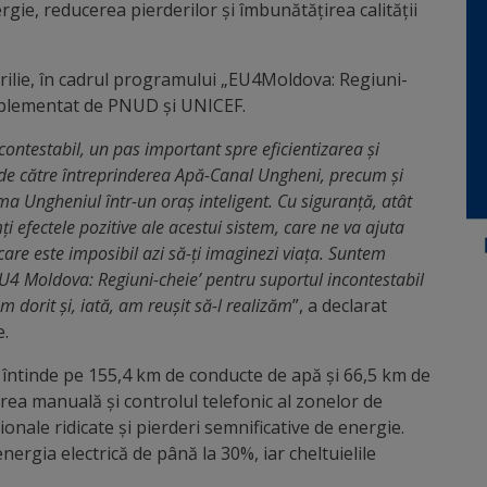
gie, reducerea pierderilor și îmbunătățirea calității
rilie, în cadrul programului „EU4Moldova: Regiuni-
mplementat de PNUD și UNICEF.
ontestabil, un pas important spre eficientizarea și
ei de către întreprinderea Apă-Canal Ungheni, precum și
ma Ungheniul într-un oraș inteligent. Cu siguranță, atât
mți efectele pozitive ale acestui sistem, care ne va ajuta
care este imposibil azi să-ți imaginezi viața. Suntem
U4 Moldova: Regiuni-cheie’ pentru suportul incontestabil
am dorit și, iată, am reușit să-l realizăm
”, a declarat
e.
întinde pe 155,4 km de conducte de apă și 66,5 km de
rea manuală și controlul telefonic al zonelor de
onale ridicate și pierderi semnificative de energie.
ergia electrică de până la 30%, iar cheltuielile