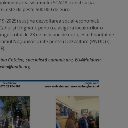
e implementarea sistemului SCADA, construcția
re, este de peste 500.000 de euro.
9-2025) susține dezvoltarea social-economică
e Cahul și Ungheni, pentru a asigura locuitorilor o
buget total de 23 de milioane de euro, este finanțat de
amul Națiunilor Unite pentru Dezvoltare (PNUD) și
F).
stina Cotelea, specialistă comunicare, EU4Moldova:
otelea@undp.org