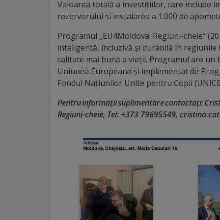
Valoarea totală a investițiilor, care includ
rezervorului și instalarea a 1.000 de apomet
Galerii
foto
Programul „EU4Moldova: Regiuni-cheie” (201
inteligentă, incluzivă și durabilă în regiunil
calitate mai bună a vieții. Programul are un 
Administrație
Uniunea Europeană și implementat de Progr
Fondul Națiunilor Unite pentru Copii (UNICE
Primărie
Pentru informaţii suplimentare contactaţi: Cri
Primar
Regiuni-cheie, Tel: +373 79695549, cristina.c
Viceprimari
Organigrama
Aparatul
primăriei