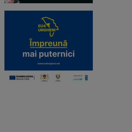
Regulamentul
de
funcționare
Integritate
și
calitate
Consiliul
Municipal
Secretar
Consilieri