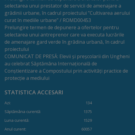
selectarea unui prestator de servicii de amenajare a
tarife
grădinii urbane, în cadrul proiectului ”Cultivarea aerului
curat în mediile urbane” / ROMD00453
Înscrierea
Prelungire termen de depunere a ofertelor pentru
selectarea unui antreprenor care va executa lucrările
copiilor
de amenajare gard verde în grădina urbană, în cadrul
în
proiectului
COMUNICAT DE PRESĂ: Elevii și preșcolarii din Ungheni
grădiniță/Plăți
au celebrat Săptămâna Internațională de
Conștientizare a Compostului prin activități practice de
Înterprinderi
protecție a mediului
municipale
STATISTICA ACCESARI
Comgaz-
Azi:
134
Plus
Săptămâna curentă:
1375
Luna curentă:
1529
Modele
Anul curent:
60057