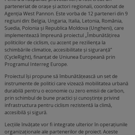
Diplome
parteneriat de orașe și actori regionali, coordonat de
de
Agenția West Pannon. Este vorba de 12 parteneri din 9
Excelență
regiuni din: Belgia, Ungaria, Italia, Letonia, România,
Suedia, Polonia și Republica Moldova (Ungheni), care
implementează împreună proiectul „Îmbunătățirea
Ungheniul
politicilor de ciclism, cu accent pe reziliența la
turistic
schimbările climatice, accesibilitate și siguranță”
(CycleRight), finanțat de Uniunea Europeană prin
Obiective
Programul Interreg Europe.
turistice
Proiectul își propune să îmbunătățească un set de
instrumente de politici care vizează mobilitatea urbană
Sculpturi
durabilă pentru o economie cu zero emisii de carbon,
prin schimbul de bune practici și cunoștințe privind
(harta
infrastructura pentru ciclism rezistentă la climă,
sculpturilor)
accesibilă și sigură.
Lecțiile învățate vor fi integrate ulterior în operațiunile
Monumente
organizaționale ale partenerilor de proiect. Aceste