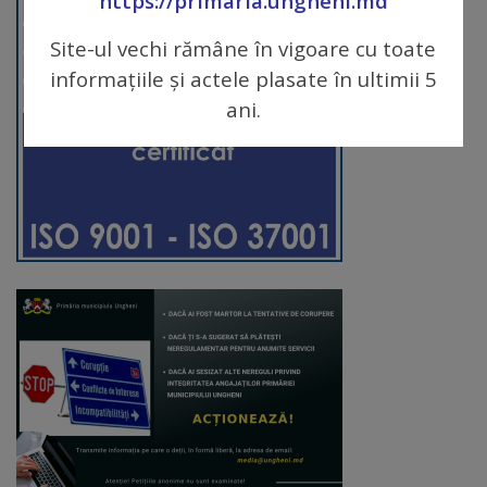
https://primaria.ungheni.md
Galerii
Site-ul vechi rămâne în vigoare cu toate
informațiile și actele plasate în ultimii 5
foto
ani.
Administrație
Primărie
Primar
Viceprimari
Organigrama
Aparatul
primăriei