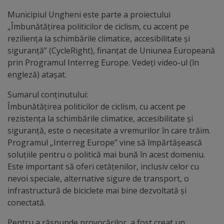
Municipiul Ungheni este parte a proiectului
Distincții
„Îmbunătățirea politicilor de ciclism, cu accent pe
reziliența la schimbările climatice, accesibilitate și
Cetățeni
siguranță” (CycleRight), finanțat de Uniunea Europeană
de
prin Programul Interreg Europe. Vedeți video-ul (în
engleză) atașat.
onoare
Sumarul conținutului:
Deținători
Îmbunătățirea politicilor de ciclism, cu accent pe
rezistența la schimbările climatice, accesibilitate și
ai
siguranță, este o necesitate a vremurilor în care trăim.
titlului
Programul „Interreg Europe” vine să împărtășească
soluțiile pentru o politică mai bună în acest domeniu.
„Merite
Este important să oferi cetățenilor, inclusiv celor cu
pentru
nevoi speciale, alternative sigure de transport, o
infrastructură de biciclete mai bine dezvoltată și
Ungheni”
conectată.
Pentru a răspunde provocărilor, a fost creat un