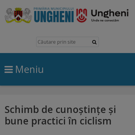
Ungheni
Prezentare
generală
Meniu
Simbolurile
orașului
Manual
brand
Schimb de cunoștințe și
bune practici în ciclism
Orașe
înfrățite