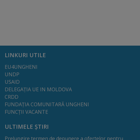
Comisii
de
specialitate
Regulamentul
LINKURI UTILE
Consiliului
EU4UNGHENI
Calitate
UNDP
USAID
și
DELEGAȚIA UE IN MOLDOVA
integritate
CRDD
FUNDAȚIA COMUNITARĂ UNGHENI
Servicii
FUNCȚII VACANTE
Plăți
ULTIMELE ȘTIRI
și
Prelungire termen de depunere a ofertelor pentru