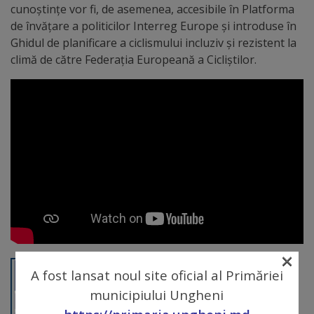
arhitecturale
cunoștințe vor fi, de asemenea, accesibile în Platforma
de învățare a politicilor Interreg Europe și introduse în
Personalități
Ghidul de planificare a ciclismului incluziv și rezistent la
climă de către Federația Europeană a Cicliștilor.
marcante
Sportivi
de
performanță
Orașul
în
imagini
×
A fost lansat noul site oficial al Primăriei
Galerie
municipiului Ungheni
video