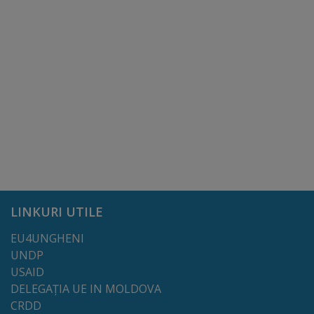
tarife
Înscrierea
copiilor
în
grădiniță/Plăți
Înterprinderi
municipale
LINKURI UTILE
Comgaz-
EU4UNGHENI
Plus
UNDP
USAID
DELEGAȚIA UE IN MOLDOVA
Modele
CRDD