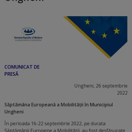
Distincții
Cetățeni
de
onoare
Deținători
COMUNICAT DE
ai
PRESĂ
titlului
Ungheni, 26 septembrie
2022
„Merite
Săptămâna
Europeană a Mobilităţii
în
Municipiul
pentru
Ungheni
Ungheni”
În perioada 16-22 septembrie 2022, pe durata
Săptămânii Europene a Mobilităţii, au fost desfășurate