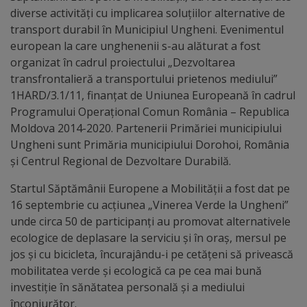
Diplome
diverse activități cu implicarea soluțiilor alternative de
de
transport durabil în Municipiul Ungheni. Evenimentul
european la care unghenenii s-au alăturat a fost
Excelență
organizat în cadrul proiectului „Dezvoltarea
transfrontalieră a transportului prietenos mediului”
Ungheniul
1HARD/3.1/11, finanțat de Uniunea Europeană în cadrul
turistic
Programului Operațional Comun România – Republica
Moldova 2014-2020. Partenerii Primăriei municipiului
Obiective
Ungheni sunt Primăria municipiului Dorohoi, România
și Centrul Regional de Dezvoltare Durabilă.
turistice
Startul Săptămânii Europene a Mobilităţii a fost dat pe
Sculpturi
16 septembrie cu acțiunea „Vinerea Verde la Ungheni”
unde circa 50 de participanți au promovat alternativele
(harta
ecologice de deplasare la serviciu și în oraş, mersul pe
sculpturilor)
jos și cu bicicleta, încurajându-i pe cetățeni să privească
mobilitatea verde și ecologică ca pe cea mai bună
investiție în sănătatea personală și a mediului
Monumente
înconjurător.