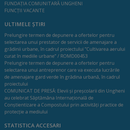
de
FUNDAȚIA COMUNITARĂ UNGHENI
FUNCȚII VACANTE
cerere
ULTIMELE ȘTIRI
Arhitectură
Prelungire termen de depunere a ofertelor pentru
și
selectarea unui prestator de servicii de amenajare a
urbanism
grădinii urbane, în cadrul proiectului ”Cultivarea aerului
curat în mediile urbane” / ROMD00453
Transparență
Prelungire termen de depunere a ofertelor pentru
selectarea unui antreprenor care va executa lucrările
decizională
de amenajare gard verde în grădina urbană, în cadrul
proiectului
Proiecte
COMUNICAT DE PRESĂ: Elevii și preșcolarii din Ungheni
au celebrat Săptămâna Internațională de
de
Conștientizare a Compostului prin activități practice de
decizii
protecție a mediului
Decizii
STATISTICA ACCESARI