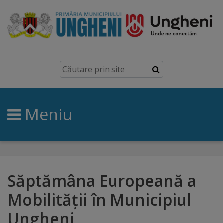
Ungheni
Prezentare
generală
Meniu
Simbolurile
orașului
Manual
brand
Săptămâna Europeană a
Mobilităţii în Municipiul
Orașe
Ungheni
înfrățite