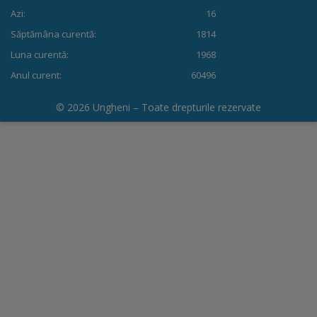
Azi:
16
Dispoziții
Săptămâna curentă:
1814
Luna curentă:
1968
Regulamente
Anul curent:
60496
Rapoarte
© 2026 Ungheni – Toate drepturile rezervate
Consultări
publice
Achiziții
publice
Rezultate/Atribuiri
Planuri/