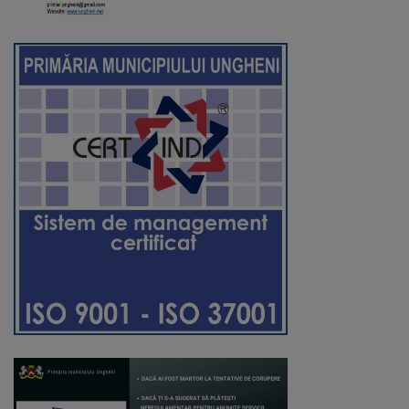
Regulamentul
de
funcționare
Integritate
și
calitate
Consiliul
Municipal
Secretar
Consilieri