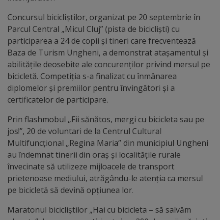
arhitecturale
Concursul bicicliștilor, organizat pe 20 septembrie în
Parcul Central „Micul Cluj” (pista de bicicliști) cu
Personalități
participarea a 24 de copii și tineri care frecventează
marcante
Baza de Turism Ungheni, a demonstrat atașamentul și
abilitățile deosebite ale concurenților privind mersul pe
Sportivi
bicicletă. Competiția s-a finalizat cu înmânarea
diplomelor și premiilor pentru învingători și a
de
certificatelor de participare.
performanță
Prin flashmobul „Fii sănătos, mergi cu bicicleta sau pe
jos!”, 20 de voluntari de la Centrul Cultural
Orașul
Multifuncțional „Regina Maria” din municipiul Ungheni
în
au îndemnat tinerii din oraș și localitățile rurale
învecinate să utilizeze mijloacele de transport
imagini
prietenoase mediului, atrăgându-le atenția ca mersul
pe bicicletă să devină opțiunea lor.
Galerie
Maratonul bicicliștilor „Hai cu bicicleta – să salvăm
video