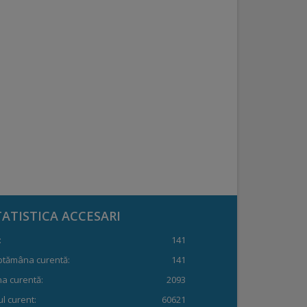
TATISTICA ACCESARI
:
141
ptămâna curentă:
141
a curentă:
2093
l curent:
60621