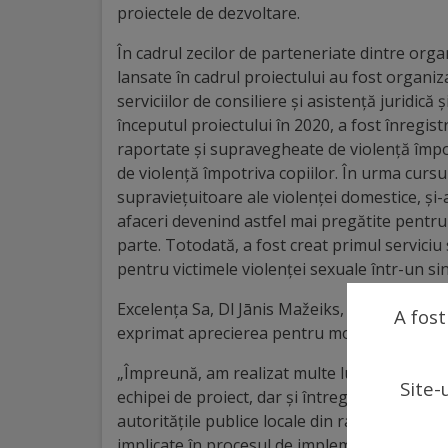
arhitecturale
proiectele de dezvoltare.
În cadrul zecilor de parteneriate dintre organiz
Personalități
lansate în cadrul proiectului au fost organi
marcante
serviciilor de consiliere și asistență juridică
începutul proiectului în 2020, a fost înregis
Sportivi
raportate și supravegheate de violență împo
de violență împotriva copiilor. În urma cursur
de
supraviețuitoare ale violenței domestice, și-
performanță
afaceri devenind astfel mai pregătite pentru a
parte. Totodată, a fost creat primul serviciu
pentru victimele violenței sexuale într-un sin
Orașul
în
Excelența Sa, Dl Jānis Mažeiks, Ambasadorul
A fost
exprimat aprecierea pentru modul în care a 
imagini
„Împreună, am realizat multe lucruri frumoas
Site-
Galerie
echipei de proiect, dar și întregei echipe 
autoritățile publice locale din raioanele Cahul
video
implicate în procesul de implementare a proi