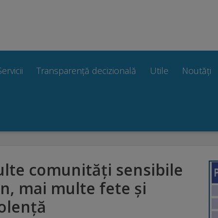
Servicii
Transparență decizională
Utile
Noutăți
lte comunități sensibile
n, mai multe fete și
iolență