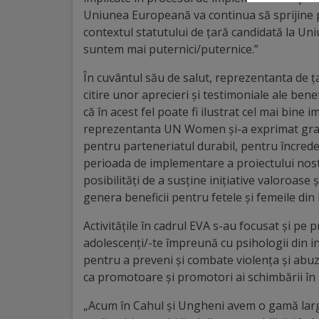
Uniunea Europeană va continua să sprijine p
Galerii
contextul statutului de țară candidată la 
suntem mai puternici/puternice.”
foto
În cuvântul său de salut, reprezentanta d
Administrație
citire unor aprecieri și testimoniale ale ben
că în acest fel poate fi ilustrat cel mai bine i
Primărie
reprezentanta UN Women și-a exprimat grat
pentru parteneriatul durabil, pentru încreder
Primar
perioada de implementare a proiectului nos
posibilități de a susține inițiative valoroase 
genera beneficii pentru fetele și femeile di
Viceprimari
Activitățile în cadrul EVA s-au focusat și pe pr
Organigrama
adolescenți/-te împreună cu psihologii din in
pentru a preveni și combate violența și abuzul
Aparatul
ca promotoare și promotori ai schimbării în șc
primăriei
„Acum în Cahul și Ungheni avem o gamă largă 