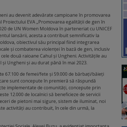
gheni au devenit adevărate campioane în promovarea
 al Proiectului EVA „Promovarea egalității de gen în
l 2020 de UN Women Moldova în parteneriat cu UNICEF
ul lansării, acesta a contribuit semnificativ la
ldova, obiectivul său principal fiind integrarea
locale și combaterea violenței în bază de gen, inclusiv
n cele două raioane Cahul și Ungheni. Activitățile au
ul și Ungheni și au durat până în mai 2023.
e 67.100 de femei/fete și 59.000 de bărbați/băieți
ă care sunt concepute în premieră să răspundă
iecte implementate de comunități, concepute prin
este 12.000 de localnici să beneficieze de servicii
ceri de pietoni mai sigure, sistem de iluminat, noi
e activități au contribuit, în cele din urmă, la
tecției Sociale, Alexei Buzu, a evidențiat importanța