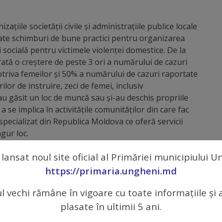
ațiile societății civile și administrațiile publice locale
zate schimburi de bune practici pentru organizarea
 și socială pentru victimele violenței domestice. De la
trată o creștere de peste 3 ori a numărului de cazuri
triva femeilor și 50% a numărului de cazuri raportate
ilor de instruire, zeci de femei, inclusiv
au găsit un loc de muncă sau și-au deschis propriile
 se implica în activitățile comunităților din care fac
 specializat din Republica Moldova ce oferă servicii
gur loc.
 Uniunii Europene în Republica Moldova, și-a
 lansat noul site oficial al Primăriei municipiului 
fost implementat acest proiect.
https://primaria.ungheni.md
e în ultimele 41 de luni și vreau să mulțumesc
ul vechi rămâne în vigoare cu toate informațiile și 
UN Women și UNICEF. Gratitudinea mea merge și către
plasate în ultimii 5 ani.
 și Ungheni și către organizațiile societății civile
ectului EVA. Cu siguranță nu ne vom opri aici.