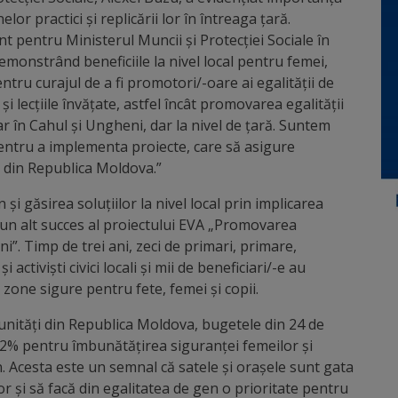
lor practici și replicării lor în întreaga țară.
t pentru Ministerul Muncii și Protecției Sociale în
emonstrând beneficiile la nivel local pentru femei,
pentru curajul de a fi promotori/-oare ai egalității de
i lecțiile învățate, astfel încât promovarea egalității
r în Cahul și Ungheni, dar la nivel de țară. Suntem
pentru a implementa proiecte, care să asigure
i din Republica Moldova.”
și găsirea soluțiilor la nivel local prin implicarea
ste un alt succes al proiectului EVA „Promovarea
i”. Timp de trei ani, zeci de primari, primare,
și activiști civici locali și mii de beneficiari/-e au
zone sigure pentru fete, femei și copii.
unități din Republica Moldova, bugetele din 24 de
t 2% pentru îmbunătățirea siguranței femeilor și
n. Acesta este un semnal că satele și orașele sunt gata
lor și să facă din egalitatea de gen o prioritate pentru