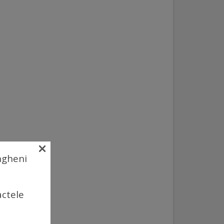
×
Ungheni
actele