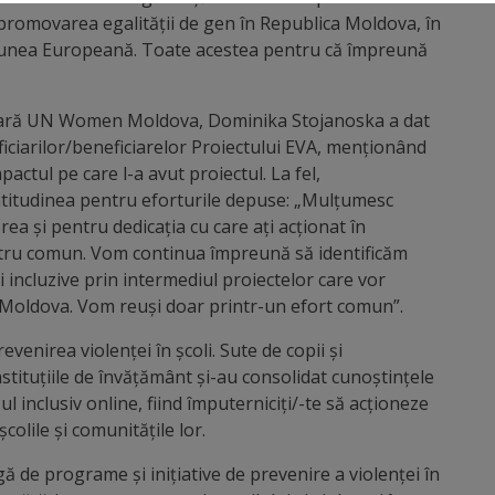
romovarea egalității de gen în Republica Moldova, în
Uniunea Europeană. Toate acestea pentru că împreună
e țară UN Women Moldova, Dominika Stojanoska a dat
eficiarilor/beneficiarelor Proiectului EVA, menționând
mpactul pe care l-a avut proiectul. La fel,
itudinea pentru eforturile depuse: „Mulțumesc
ea și pentru dedicația cu care ați acționat în
tru comun. Vom continua împreună să identificăm
și incluzive prin intermediul proiectelor care vor
n Moldova. Vom reuși doar printr-un efort comun”.
evenirea violenței în școli. Sute de copii și
stituțiile de învățământ și-au consolidat cunoștințele
 inclusiv online, fiind împuterniciți/-te să acționeze
olile și comunitățile lor.
de programe și inițiative de prevenire a violenței în