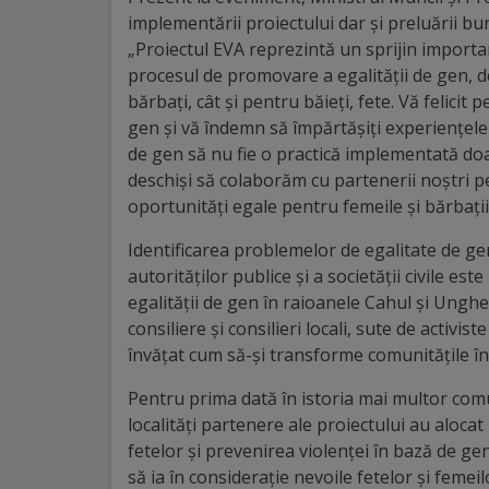
Diplome
implementării proiectului dar și preluării bune
de
„Proiectul EVA reprezintă un sprijin importan
Excelență
procesul de promovare a egalității de gen, d
bărbați, cât și pentru băieți, fete. Vă felicit 
gen și vă îndemn să împărtășiți experiențele ș
Ungheniul
de gen să nu fie o practică implementată doa
turistic
deschiși să colaborăm cu partenerii noștri 
oportunități egale pentru femeile și bărbați
Obiective
Identificarea problemelor de egalitate de gen 
turistice
autorităților publice și a societății civile e
egalității de gen în raioanele Cahul și Unghen
Sculpturi
consiliere și consilieri locali, sute de activiste 
învățat cum să-și transforme comunitățile în 
(harta
Pentru prima dată în istoria mai multor com
sculpturilor)
localități partenere ale proiectului au aloca
fetelor și prevenirea violenței în bază de ge
Monumente
să ia în considerație nevoile fetelor și femei