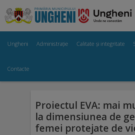
Ungheni
Prezentare
Ungheni
Administrație
Calitate și integritate
generală
Simbolurile
Contacte
orașului
Manual
Proiectul EVA: mai mu
brand
la dimensiunea de ge
Orașe
femei protejate de v
înfrățite