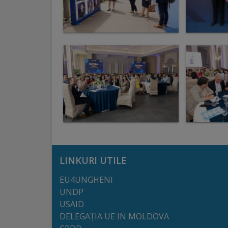
Comisii
de
specialitate
Regulamentul
Consiliului
Calitate
și
integritate
LINKURI UTILE
Servicii
EU4UNGHENI
UNDP
USAID
Plăți
DELEGAȚIA UE IN MOLDOVA
și