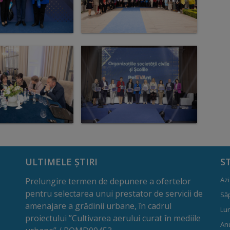
ULTIMELE ȘTIRI
S
Azi
Prelungire termen de depunere a ofertelor
pentru selectarea unui prestator de servicii de
Să
amenajare a grădinii urbane, în cadrul
Lun
proiectului ”Cultivarea aerului curat în mediile
Anu