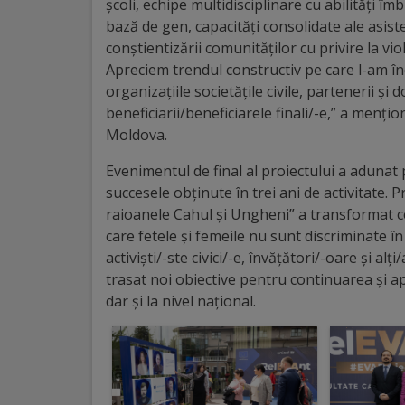
școli, echipe multidisciplinare cu abilități îm
Regulamentul
bază de gen, capacități consolidate ale asist
conștientizării comunităților cu privire la vi
de
Apreciem trendul constructiv pe care l-am înc
funcționare
organizațiile societățile civile, partenerii ș
beneficiarii/beneficiarele finali/-e,” a men
Integritate
Moldova.
și
Evenimentul de final al proiectului a adunat 
succesele obținute în trei ani de activitate. 
calitate
raioanele Cahul și Ungheni” a transformat c
care fetele și femeile nu sunt discriminate în 
Consiliul
activiști/-ste civici/-e, învățători/-oare și al
Municipal
trasat noi obiective pentru continuarea și a
dar și la nivel național.
Secretar
Consilieri