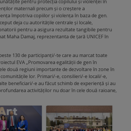
bunătățite pentru protecția copilului și violenței în
enților maternali precum și o creștere a
olența împotriva copiilor și violența în baza de gen.
eput deja cu autoritățile centrale și locale,
i donatorii pentru a asigura rezultate tangibile pentru
ționat Maha Damaj, reprezentanta de țară UNICEF în
peste 130 de participanți/-te care au marcat toate
Proiectul EVA „Promovarea egalității de gen în
ele două regiuni importante de dezvoltare în zone în
comunitățile lor. Primari/-e, consilieri/-e locali/-e,
ți/alte beneficiari/-e au făcut schimb de experiență și au
profundarea activităților nu doar în cele două raioane,