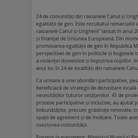
Distincții
24 de comunități din raioanele Cahul și Un
egalității de gen. Este rezultatul remarcabil
Cetățeni
raioanele Cahul și Ungheni” lansat în anu
de
și finanțat de Uniunea Europeană. Din moment
promovarea egalității de gen în Republica Mo
onoare
perspectivei de gen în politicile și bugetele 
a violenței domestice și împotriva copiilor, î
Deținători
avut loc în 24 de localități din raioanele Cah
ai
Ca urmare a unei abordări participative, pest
titlului
beneficiază de strategii de dezvoltare local
necesităților tuturor cetățenilor. 41 de pro
„Merite
procese participative și incluzive, au ajutat p
pentru
îmbunătățite, precum: grădinițe renovate, tre
spații de agrement și de învățare. Toate acest
Ungheni”
coeziunea comunității.
Prezent la eveniment, Ministrul Muncii și Pro