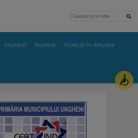
Anunțuri
Buletine
Proiecte în derulare