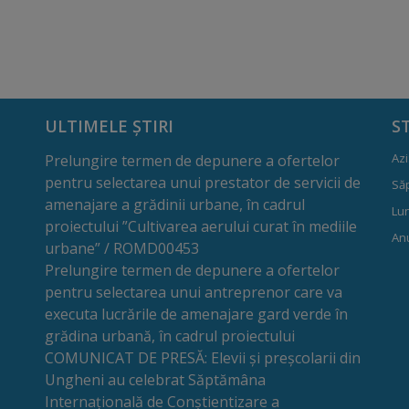
ULTIMELE ȘTIRI
S
Azi
Prelungire termen de depunere a ofertelor
pentru selectarea unui prestator de servicii de
Să
amenajare a grădinii urbane, în cadrul
Lun
proiectului ”Cultivarea aerului curat în mediile
Anu
urbane” / ROMD00453
Prelungire termen de depunere a ofertelor
pentru selectarea unui antreprenor care va
executa lucrările de amenajare gard verde în
grădina urbană, în cadrul proiectului
COMUNICAT DE PRESĂ: Elevii și preșcolarii din
Ungheni au celebrat Săptămâna
Internațională de Conștientizare a