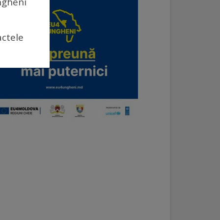
Ungheni
actele