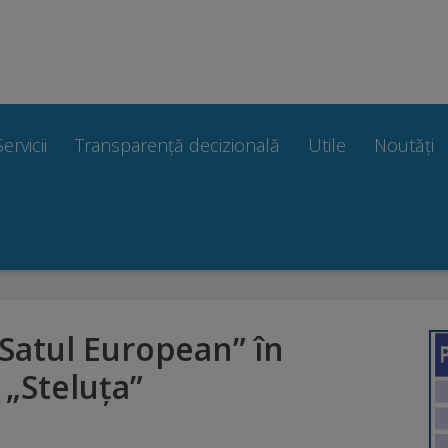
Servicii
Transparență decizională
Utile
Noutăți
Satul European” în
 „Steluța”