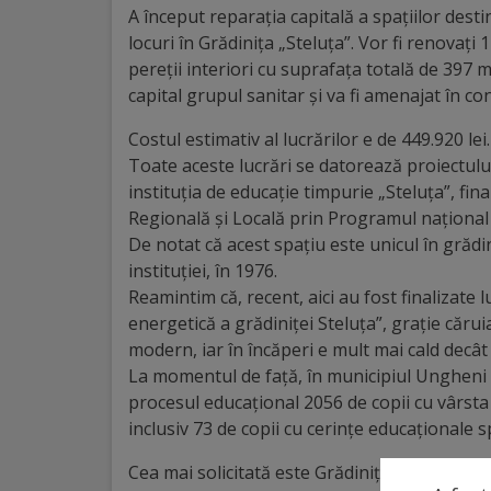
A început reparația capitală a spațiilor dest
Distincții
locuri în Grădinița „Steluța”. Vor fi renovați
pereții interiori cu suprafața totală de 397 me
capital grupul sanitar și va fi amenajat în co
Cetățeni
de
Costul estimativ al lucrărilor e de 449.920 lei.
Toate aceste lucrări se datorează proiectulu
onoare
instituția de educație timpurie „Steluța”, fi
Regională și Locală prin Programul național
Deținători
De notat că acest spațiu este unicul în grădi
instituției, în 1976.
ai
Reamintim că, recent, aici au fost finalizate l
titlului
energetică a grădiniței Steluța”, grație cărui
modern, iar în încăperi e mult mai cald decât 
„Merite
La momentul de față, în municipiul Ungheni fu
pentru
procesul educațional 2056 de copii cu vârsta c
inclusiv 73 de copii cu cerințe educaționale s
Ungheni”
Cea mai solicitată este Grădinița „Steluța”, cu