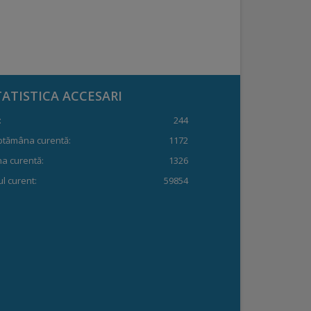
TATISTICA ACCESARI
:
244
ptămâna curentă:
1172
a curentă:
1326
l curent:
59854