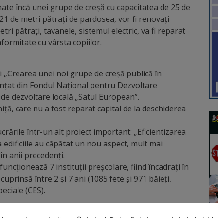
inate încă unei grupe de creșă cu capacitatea de 25 de
 121 de metri pătrați de pardosea, vor fi renovați
tri pătrați, tavanele, sistemul electric, va fi reparat
nformitate cu vârsta copiilor.
i „Crearea unei noi grupe de creșă publică în
nanțat din Fondul Național pentru Dezvoltare
 de dezvoltare locală „Satul European”.
niță, care nu a fost reparat capital de la deschiderea
ucrările într-un alt proiect important: „Eficientizarea
a edificiile au căpătat un nou aspect, mult mai
în anii precedenți.
ncționează 7 instituții preșcolare, fiind încadrați în
uprinsă între 2 și 7 ani (1085 fete și 971 băieți,
peciale (CES).
 o capacitate totală de 320 de locuri, ea fiind