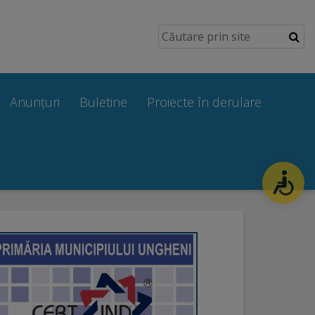
Anunțuri
Buletine
Proiecte în derulare