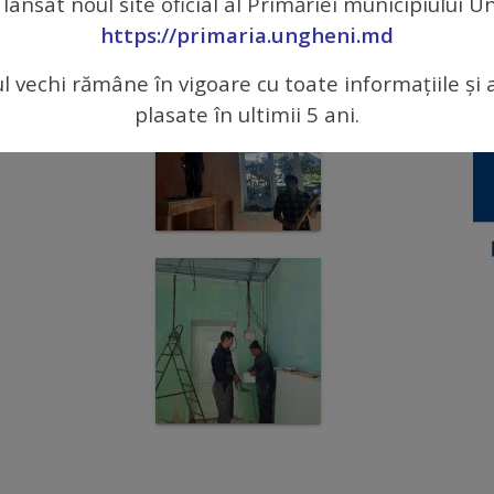
 lansat noul site oficial al Primăriei municipiului 
gheni (Centru), unde activează cei mai mulți dintre
https://primaria.ungheni.md
ul vechi rămâne în vigoare cu toate informațiile și 
plasate în ultimii 5 ani.