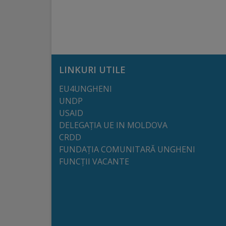
arhitecturale
Personalități
marcante
LINKURI UTILE
Sportivi
EU4UNGHENI
de
UNDP
performanță
USAID
DELEGAȚIA UE IN MOLDOVA
CRDD
Orașul
FUNDAȚIA COMUNITARĂ UNGHENI
în
FUNCȚII VACANTE
imagini
Galerie
video