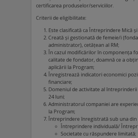
certificarea produselor/serviciilor.
Galerii
Criterii de eligibilitate:
foto
Este clasificată ca Întreprindere Mică și 
Creată și gestionată de femeie/i (fonda
Administrație
administrator), cetățean al RM;
În cazul modificărilor în componența fon
Primărie
calitate de fondator, doamnă ce a obțin
aplicării la Program;
Primar
Înregistrează indicatori economici pozi
financiare;
Viceprimari
Domeniul de activitate al întreprinderii
24 luni;
Organigrama
Administratorul companiei are experienț
la Program;
Aparatul
Întreprindere înregistrată sub una din
Întreprindere individuală/ Întrepr
primăriei
Societate cu răspundere limitată;