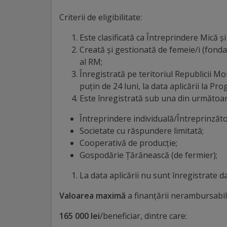
Diplome
de
Criterii de eligibilitate:
Excelență
Este clasificată ca Întreprindere Mică și 
Creată și gestionată de femeie/i (fondat
Ungheniul
al RM;
Înregistrată pe teritoriul Republicii Mo
turistic
puțin de 24 luni, la data aplicării la Pr
Este înregistrată sub una din următoar
Obiective
Întreprindere individuală/Întreprinzător
turistice
Societate cu răspundere limitată;
Cooperativă de producție;
Sculpturi
Gospodărie Țărănească (de fermier);
(harta
La data aplicării nu sunt înregistrate da
sculpturilor)
Valoarea maximă
a finanțării nerambursabi
Monumente
165 000 lei
/beneficiar, dintre care: