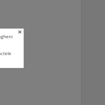
×
Ungheni
actele