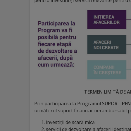
pentru investiții și servicii relevante pentru
Distincții
Cetățeni
de
onoare
Deținători
ai
titlului
TERMEN LIMITĂ DE A
„Merite
Prin participarea la Programul
SUPORT PEN
pentru
următorul suport financiar nerambursabil p
Ungheni”
investiții de scară mică;
servicii de dezvoltare a afacerii destinat 