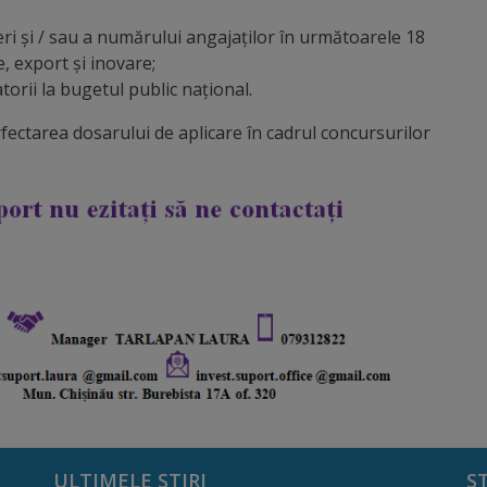
ceri și / sau a numărului angajaților în următoarele 18
e, export și inovare;
torii la bugetul public național.
ectarea dosarului de aplicare în cadrul concursurilor
ULTIMELE ȘTIRI
S