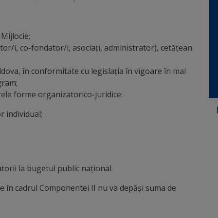
Mijlocie;
or/i, co-fondator/i, asociați, administrator), cetățean
ldova, în conformitate cu legislația în vigoare în mai
ogram;
ele forme organizatorico-juridice:
 individual;
torii la bugetul public național.
le în cadrul Componentei II nu va depăși suma de