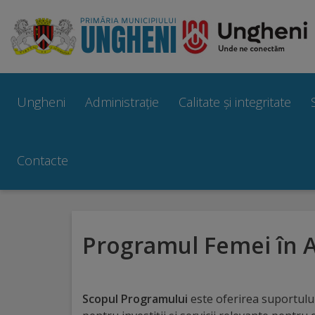
Ungheni
Prezentare
Ungheni
Administrație
Calitate și integritate
generală
Simbolurile
Contacte
orașului
Manual
Programul Femei în A
brand
Orașe
Scopul Programului
este oferirea suportului
înfrățite