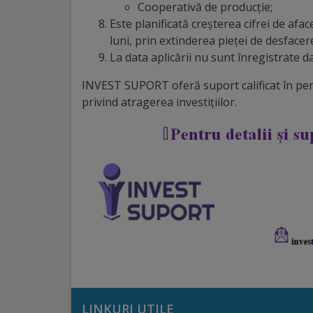
Cooperativă de producție;
Regulamentul
Este planificată creșterea cifrei de afa
luni, prin extinderea pieței de desfacer
de
La data aplicării nu sunt înregistrate da
funcționare
INVEST SUPORT oferă suport calificat în perf
privind atragerea investițiilor.
Integritate
și
calitate
Consiliul
Municipal
Secretar
Consilieri
LINKURI UTILE