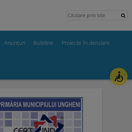
Anunțuri
Buletine
Proiecte în derulare