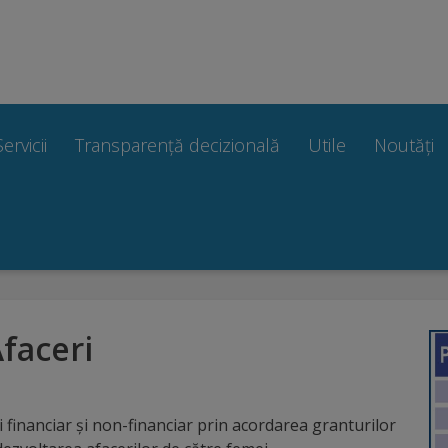
Servicii
Transparență decizională
Utile
Noutăți
faceri
 financiar și non-financiar prin acordarea granturilor