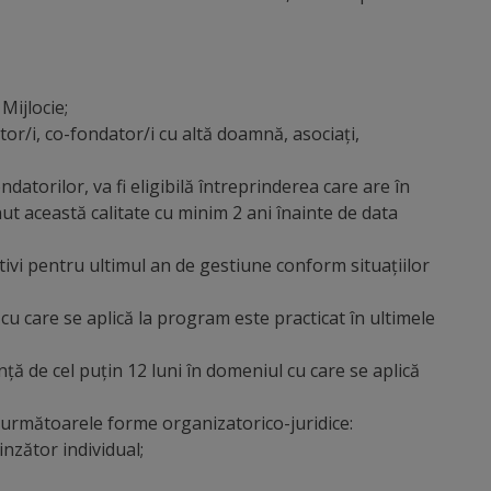
Mijlocie;
tor/i, co-fondator/i cu altă doamnă, asociați,
datorilor, va fi eligibilă întreprinderea care are în
ut această calitate cu minim 2 ani înainte de data
tivi pentru ultimul an de gestiune conform situațiilor
 cu care se aplică la program este practicat în ultimele
ă de cel puțin 12 luni în domeniul cu care se aplică
 următoarele forme organizatorico-juridice:
inzător individual;