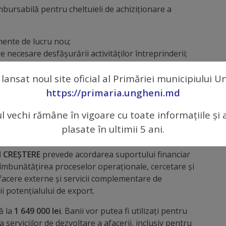
bursabilă pentru cheltuieli de achiziționare a
mente de lucru nou;
e necesare desfășurării activităților întreprinderii;
izarea și/sau extinderea spațiilor de desfășurare a
 lansat noul site oficial al Primăriei municipiului 
e 10% din mărirea grantului investițional);
ctivității întreprinderii;
https://primaria.ungheni.md
ul vechi rămâne în vigoare cu toate informațiile și 
ursabilă pentru achiziționarea serviciilor de
plasate în ultimii 5 ani.
N CREȘTERE
prevede acordarea suportului financiar
 îmbunătățirea proceselor operaționale, cercetare și
esfacere externe și servicii complementare de
i potențialului de export.
ă la
1 649 000 lei
. Banii vor putea fi utilizați pentru
serviciilor de dezvoltare a afacerii, inclusiv pentru